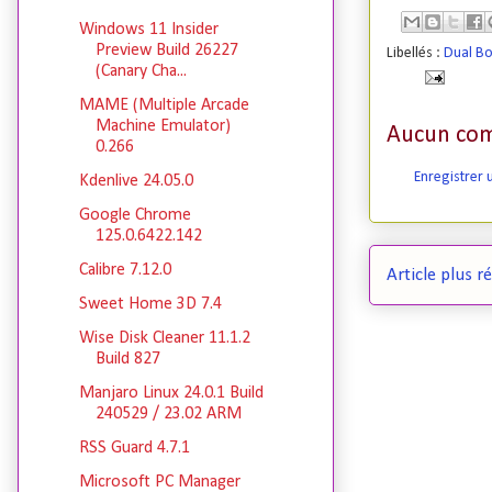
Windows 11 Insider
Preview Build 26227
Libellés :
Dual B
(Canary Cha...
MAME (Multiple Arcade
Machine Emulator)
Aucun com
0.266
Enregistrer
Kdenlive 24.05.0
Google Chrome
125.0.6422.142
Calibre 7.12.0
Article plus r
Sweet Home 3D 7.4
Wise Disk Cleaner 11.1.2
Build 827
Manjaro Linux 24.0.1 Build
240529 / 23.02 ARM
RSS Guard 4.7.1
Microsoft PC Manager