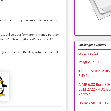
ery.
une prise en charge en amont des nouvelles
 est utilisé pour formater la grande partition
vant d'utiliser l'option «Wipe and fat32
Challenger Systems
'il est activé). De plus, votre lecteur doit
Glow v.26.12
Imagine 2.6.3
iCUE - Corsair Utilit
5.49.34
AIMP 6.00 Build 308
Build 2722 / 4.31 Bu
Android
UnHackMe 18.60.20