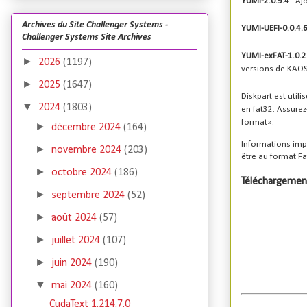
YUMI-2.0.9.4
: Aj
Archives du Site Challenger Systems -
YUMI-UEFI-0.0.4.
Challenger Systems Site Archives
YUMI-exFAT-1.0.2
►
2026
(1197)
versions de KAOS 
►
2025
(1647)
Diskpart est utili
▼
2024
(1803)
en fat32. Assurez
format».
►
décembre 2024
(164)
Informations impo
►
novembre 2024
(203)
être au format Fa
►
octobre 2024
(186)
Téléchargemen
►
septembre 2024
(52)
►
août 2024
(57)
►
juillet 2024
(107)
►
juin 2024
(190)
▼
mai 2024
(160)
CudaText 1.214.7.0