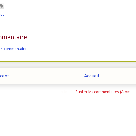
oot
mentaire:
 un commentaire
écent
Accueil
Inscription à :
Publier les commentaires (Atom)