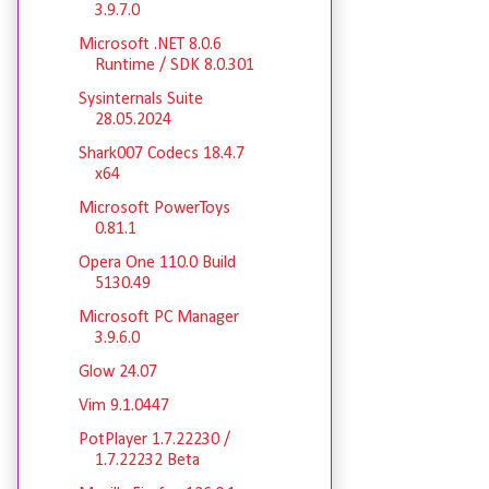
3.9.7.0
Microsoft .NET 8.0.6
Runtime / SDK 8.0.301
Sysinternals Suite
28.05.2024
Shark007 Codecs 18.4.7
x64
Microsoft PowerToys
0.81.1
Opera One 110.0 Build
5130.49
Microsoft PC Manager
3.9.6.0
Glow 24.07
Vim 9.1.0447
PotPlayer 1.7.22230 /
1.7.22232 Beta