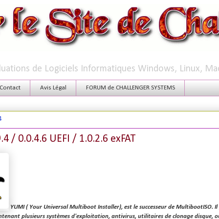
aluations de Logiciels Informatiques Windows, Linux, Ma
Contact
Avis Légal
FORUM de CHALLENGER SYSTEMS
4
4 / 0.0.4.6 UEFI / 1.0.2.6 exFAT
YUMI
(
Y
our
U
niversal
M
ultiboot
I
nstaller), est le successeur de MultibootISO. Il
enant plusieurs systèmes d'exploitation, antivirus, utilitaires de clonage disque, ou