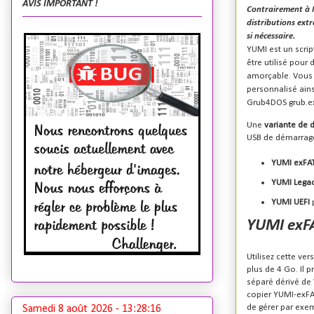
AVIS IMPORTANT !
Contrairement à M
distributions extr
si nécessaire.
YUMI est un script
être utilisé pour 
amorçable. Vous p
personnalisé ains
Grub4DOS grub.ex
Une
variante de
USB de démarrage 
YUMI exFA
YUMI Lega
YUMI UEFI
YUMI exFA
Utilisez cette ve
plus de 4 Go.
Il 
séparé dérivé de
copier YUMI-exFA
de gérer par exem
Samedi 8 août 2026 -
13:28:17