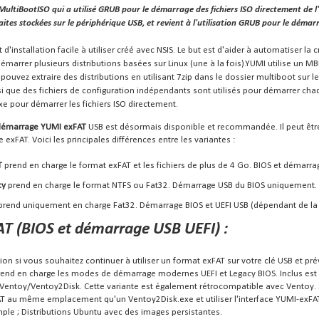
ultiBootISO qui a utilisé GRUB pour le démarrage des fichiers ISO directement de l
aites stockées sur le périphérique USB, et revient à l'utilisation GRUB pour le démarr
 d'installation facile à utiliser créé avec NSIS. Le but est d'aider à automatiser l
démarrer plusieurs distributions basées sur Linux (une à la fois).YUMI utilise un MB
ouvez extraire des distributions en utilisant 7zip dans le dossier multiboot sur le 
i que des fichiers de configuration indépendants sont utilisés pour démarrer chaqu
e pour démarrer les fichiers ISO directement.
 démarrage YUMI exFAT
USB est désormais disponible et recommandée. Il peut êtr
exFAT. Voici les principales différences entre les variantes :
T
prend en charge le format exFAT et les fichiers de plus de 4 Go. BIOS et démarra
cy
prend en charge le format NTFS ou Fat32. Démarrage USB du BIOS uniquement.
prend uniquement en charge Fat32. Démarrage BIOS et UEFI USB (dépendant de la d
T (BIOS et démarrage USB UEFI) :
rsion si vous souhaitez continuer à utiliser un format exFAT sur votre clé USB et p
prend en charge les modes de démarrage modernes UEFI et Legacy BIOS.
Inclus es
 Ventoy/Ventoy2Disk.
Cette variante est également rétrocompatible avec Ventoy.
T au même emplacement qu'un Ventoy2Disk.exe et utiliser l'interface YUMI-exFA
ple ;
Distributions Ubuntu avec des images persistantes.