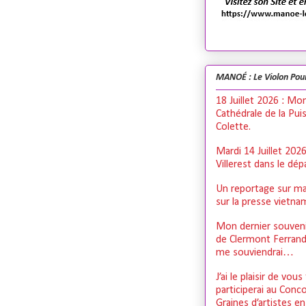
MANOÉ : Le Violon Pou
18 Juillet 2026 : Mo
Cathédrale de la Pui
Colette.
Mardi 14 Juillet 202
Villerest dans le dé
Un reportage sur ma
sur la presse vietn
Mon dernier souveni
de Clermont Ferrand,
me souviendrai…
J’ai le plaisir de vous
participerai au Conc
Graines d’artistes e