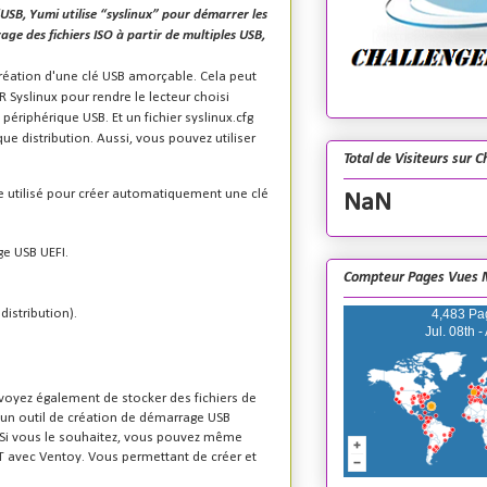
'USB,
Yumi
utilise “syslinux” pour démarrer les
age des fichiers ISO à partir de multiples USB,
a création d'une clé USB amorçable. Cela peut
R Syslinux pour rendre le lecteur choisi
périphérique USB. Et un fichier syslinux.cfg
e distribution. Aussi, vous pouvez utiliser
Total de Visiteurs sur 
e utilisé pour créer automatiquement une clé
NaN
ge USB UEFI.
Compteur Pages Vues 
istribution).
4,483 Pa
Jul. 08th -
révoyez également de stocker des fichiers de
t un outil de création de démarrage USB
Si vous le souhaitez, vous pouvez même
T avec Ventoy.
Vous permettant de créer et