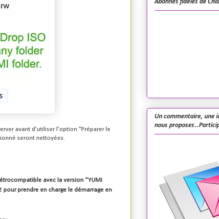
Abonnés fidèles de Cha
Un commentaire, une i
nous proposer...Particip
er avant d'utiliser l'option "Préparer le
ctionné seront nettoyées.
s rétrocompatible avec la version “YUMI
t32 pour prendre en charge le démarrage en