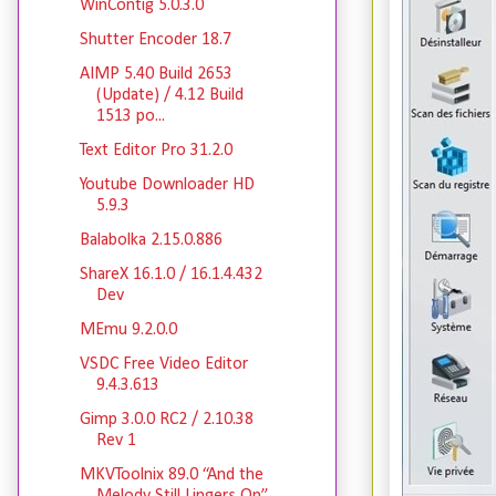
WinContig 5.0.3.0
Shutter Encoder 18.7
AIMP 5.40 Build 2653
(Update) / 4.12 Build
1513 po...
Text Editor Pro 31.2.0
Youtube Downloader HD
5.9.3
Balabolka 2.15.0.886
ShareX 16.1.0 / 16.1.4.432
Dev
MEmu 9.2.0.0
VSDC Free Video Editor
9.4.3.613
Gimp 3.0.0 RC2 / 2.10.38
Rev 1
MKVToolnix 89.0 “And the