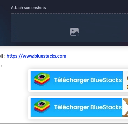
l :
https://www.bluestacks.com
 :