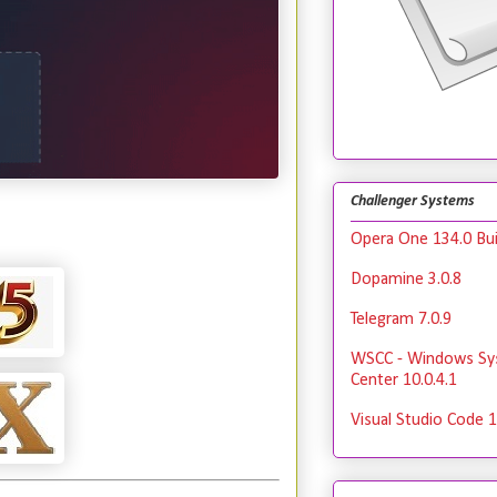
Challenger Systems
Opera One 134.0 Bui
Dopamine 3.0.8
Telegram 7.0.9
WSCC - Windows Sy
Center 10.0.4.1
Visual Studio Code 1