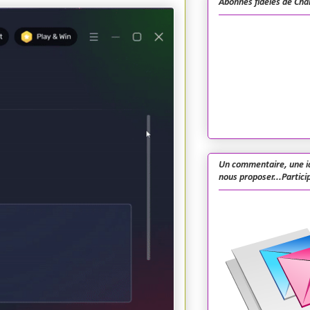
Abonnés fidèles de Cha
Un commentaire, une i
nous proposer...Particip