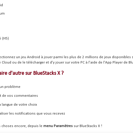
id
ium
 (H5)
ctionnez un jeu Android à jouer parmi les plus de 2 millions de jeux disponibles s
e Cloud ou de le télécharger et d'y jouer sur votre PC à l'aide de l'App Player de Bl
aire d'autre sur BlueStacks X ?
 un problème
rt de vos commentaires
la langue de votre choix
liser les notifications que vous recevez
es choses encore, depuis le
menu Paramètres
sur BlueStacks X !