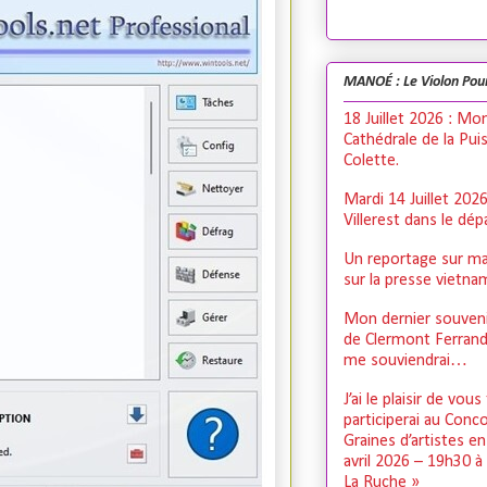
MANOÉ : Le Violon Pou
18 Juillet 2026 : Mo
Cathédrale de la Pui
Colette.
Mardi 14 Juillet 202
Villerest dans le dé
Un reportage sur ma
sur la presse vietn
Mon dernier souveni
de Clermont Ferrand,
me souviendrai…
J’ai le plaisir de vous
participerai au Conc
Graines d’artistes e
avril 2026 – 19h30 à
La Ruche »