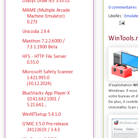
Chasys Draw IES 5.33.01
0 commentaires
MAME (Multiple Arcade
Libellés :
Emulat
Machine Emulator)
0.273
Unicodia 2.9.4
WinTools.n
Maxthon 7.2.2.6000 /
7.3.1.1900 Beta
HFS - HTTP File Server
0.55.0
Microsoft Safety Scanner
1.421.995.0
(30.12.2024)
d'exploitation.
Wi
Windows. Il vous 
BlueStacks App Player X
votre bureau et 
10.41.642.1001 /
De plus, il contri
5.21.642....
Uninstaller, Scan 
WinNTSetup 5.4.1.0
G'MIC 3.5.0 Pre-release
24122619 / 3.4.3