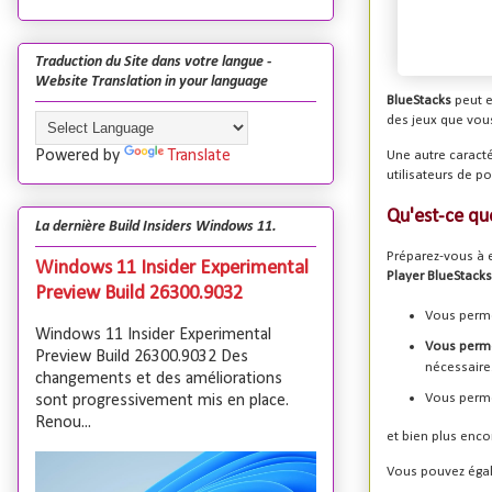
Traduction du Site dans votre langue -
Website Translation in your language
BlueStacks
peut e
des jeux que vous
Powered by
Translate
Une autre caracté
utilisateurs de po
Qu'est-ce qu
La dernière Build Insiders Windows 11.
Préparez-vous à e
Windows 11 Insider Experimental
Player BlueStacks,
Preview Build 26300.9032
Vous perme
Windows 11 Insider Experimental
Vous perme
Preview Build 26300.9032 Des
nécessaire
changements et des améliorations
Vous perme
sont progressivement mis en place.
Renou...
et bien plus enco
Vous pouvez égale