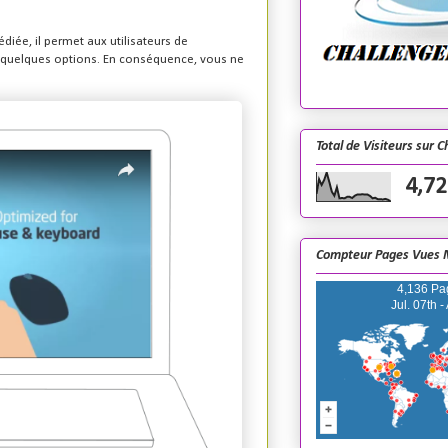
diée, il permet aux utilisateurs de
nt quelques options. En conséquence, vous ne
Total de Visiteurs sur 
4,72
Compteur Pages Vues 
4,136 Pa
Jul. 07th -