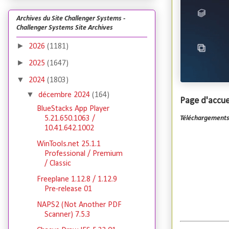
Archives du Site Challenger Systems -
Challenger Systems Site Archives
►
2026
(1181)
►
2025
(1647)
▼
2024
(1803)
▼
décembre 2024
(164)
Page d'accuei
BlueStacks App Player
Téléchargements
5.21.650.1063 /
10.41.642.1002
WinTools.net 25.1.1
Professional / Premium
/ Classic
Freeplane 1.12.8 / 1.12.9
Pre-release 01
NAPS2 (Not Another PDF
Scanner) 7.5.3