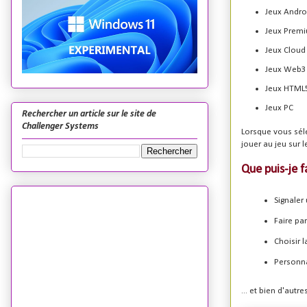
Jeux Andro
Jeux Prem
Jeux Cloud
Jeux Web3
Jeux HTML5
Jeux PC
Rechercher un article sur le site de
Challenger Systems
Lorsque vous séle
jouer au jeu sur l
Que puis-je f
Signaler
Faire pa
Choisir 
Personna
... et bien d'autr