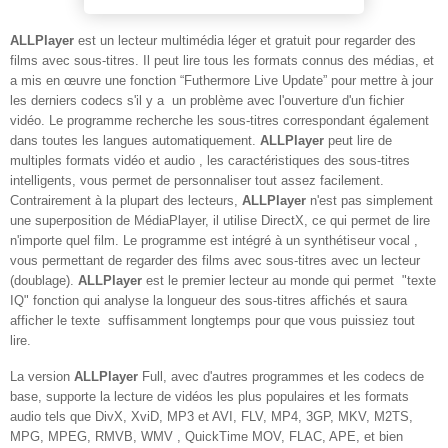
ALLPlayer
est un lecteur multimédia léger et gratuit pour regarder des
films avec sous-titres. Il peut lire tous les formats connus des médias, et
a mis en œuvre une fonction “Futhermore Live Update” pour mettre à jour
les derniers codecs s'il y a un problème avec l'ouverture d'un fichier
vidéo. Le programme recherche les sous-titres correspondant également
dans toutes les langues automatiquement.
ALLPlayer
peut lire de
multiples formats vidéo et audio , les caractéristiques des sous-titres
intelligents, vous permet de personnaliser tout assez facilement.
Contrairement à la plupart des lecteurs,
ALLPlayer
n'est pas simplement
une superposition de MédiaPlayer, il utilise DirectX, ce qui permet de lire
n'importe quel film. Le programme est intégré à un synthétiseur vocal ,
vous permettant de regarder des films avec sous-titres avec un lecteur
(doublage).
ALLPlayer
est le premier lecteur au monde qui permet "texte
IQ" fonction qui analyse la longueur des sous-titres affichés et saura
afficher le texte suffisamment longtemps pour que vous puissiez tout
lire.
La version
ALLPlayer
Full, avec d'autres programmes et les codecs de
base, supporte la lecture de vidéos les plus populaires et les formats
audio tels que DivX, XviD, MP3 et AVI, FLV, MP4, 3GP, MKV, M2TS,
MPG, MPEG, RMVB, WMV , QuickTime MOV, FLAC, APE, et bien