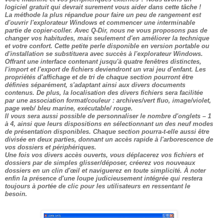
logiciel gratuit qui devrait surement vous aider dans cette tâche !
La méthode la plus répandue pour faire un peu de rangement est
d'ouvrir l'explorateur Windows et commencer une interminable
partie de copier-coller. Avec Q-Dir, nous ne vous proposons pas de
changer vos habitudes, mais seulement d'en améliorer la technique
et votre confort. Cette petite perle disponible en version portable ou
d'installation se substituera avec succès à l'explorateur Windows.
Offrant une interface contenant jusqu'à quatre fenêtres distinctes,
l'import et l'export de fichiers deviendront un vrai jeu d'enfant. Les
propriétés d'affichage et de tri de chaque section pourront être
définies séparément, s'adaptant ainsi aux divers documents
contenus. De plus, la localisation des divers fichiers sera facilitée
par une association format/couleur : archives/vert fluo, image/violet,
page web/ bleu marine, exécutable/ rouge.
Il vous sera aussi possible de personnaliser le nombre d'onglets – 1
à 4, ainsi que leurs dispositions en sélectionnant un des neuf modes
de présentation disponibles. Chaque section pourra-t-elle aussi être
divisée en deux parties, donnant un accès rapide à l'arborescence de
vos dossiers et périphériques.
Une fois vos divers accès ouverts, vous déplacerez vos fichiers et
dossiers par de simples glisser/déposer, créerez vos nouveaux
dossiers en un clin d'œil et naviguerez en toute simplicité. À noter
enfin la présence d'une loupe judicieusement intégrée qui restera
toujours à portée de clic pour les utilisateurs en ressentant le
besoin.