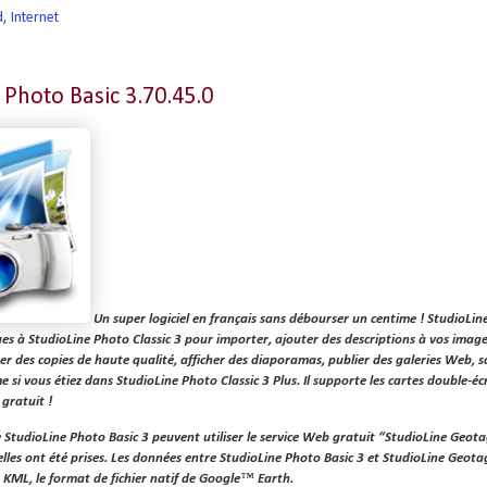
d
,
Internet
 Photo Basic 3.70.45.0
Un super logiciel en français sans débourser un centime ! StudioLi
ues à StudioLine Photo Classic 3 pour importer, ajouter des descriptions à vos image
r des copies de haute qualité, afficher des diaporamas, publier des galeries Web,
si vous étiez dans StudioLine Photo Classic 3 Plus. Il supporte les cartes double-éc
 gratuit !
de StudioLine Photo Basic 3 peuvent utiliser le service Web gratuit “StudioLine Geo
 elles ont été prises. Les données entre StudioLine Photo Basic 3 et StudioLine Geot
t KML, le format de fichier natif de Google™ Earth.