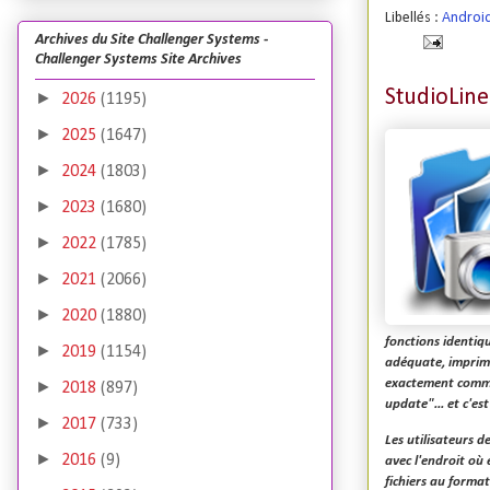
Libellés :
Androi
Archives du Site Challenger Systems -
Challenger Systems Site Archives
StudioLine
►
2026
(1195)
►
2025
(1647)
►
2024
(1803)
►
2023
(1680)
►
2022
(1785)
►
2021
(2066)
►
2020
(1880)
fonctions identiq
►
2019
(1154)
adéquate, imprime
exactement comme 
►
2018
(897)
update"... et c'est
►
2017
(733)
Les utilisateurs 
►
2016
(9)
avec l'endroit où
fichiers au forma