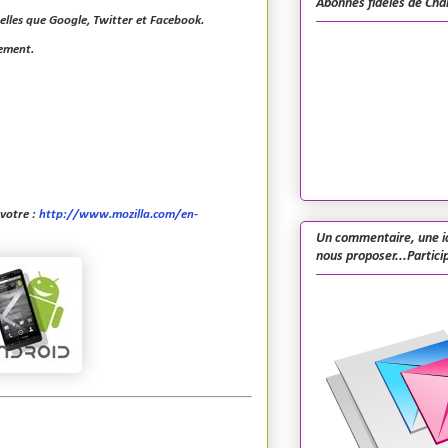
Abonnés fidèles de Cha
elles que Google, Twitter et Facebook.
cement.
 votre :
http://www.mozilla.com/en-
Un commentaire, une i
nous proposer...Particip