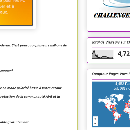
Total de Visiteurs sur 
oderne. C'est pourquoi plusieurs millions de
4,72
kScanner®
Compteur Pages Vues 
4,453 Pa
se en mode priorité basse à votre retour
Jul. 08th -
 protection de la communauté AVG et la
eable gratuitement