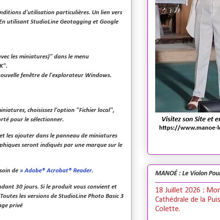
tions d'utilisation particulières. Un lien vers
. En utilisant StudioLine Geotagging et Google
(avec les miniatures)" dans le menu
K".
 nouvelle fenêtre de l'explorateur Windows.
iatures, choisissez l'option "Fichier local",
rté pour le sélectionner.
 et les ajouter dans le panneau de miniatures
phiques seront indiqués par une marque sur le
esoin de
» Adobe® Acrobat® Reader
.
MANOÉ : Le Violon Pou
ndant 30 jours. Si le produit vous convient et
18 Juillet 2026 : Mo
 Toutes les versions de StudioLine Photo Basic 3
Cathédrale de la Pui
age privé
Colette.