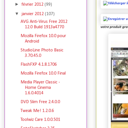
►
février 2012
(99)
▼
janvier 2012
(107)
AVG Anti-Virus Free 2012
12.0 Build 1913a4770
votre produit gra
Mozilla Firefox 10.0 pour
Android
StudioLine Photo Basic
3.70.45.0
FlashFXP 4.1.8.1706
Mozilla Firefox 10.0 Final
Media Player Classic -
Home Cinema
1.6.0.4014
DVD Slim Free 2.4.0.0
Tweak Me! 1.2.0.6
Toolwiz Care 1.0.0.501