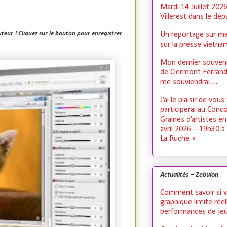
Mardi 14 Juillet 202
Villerest dans le dé
teur ! Cliquez sur le bouton pour enregistrer
Un reportage sur ma
sur la presse vietn
Mon dernier souveni
de Clermont Ferrand,
me souviendrai…
J’ai le plaisir de vous
participerai au Conc
Graines d’artistes e
avril 2026 – 19h30 à
La Ruche »
Actualités – Zebulon
Comment savoir si v
graphique limite rée
performances de je