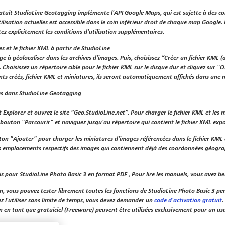
tuit StudioLine Geotagging implémente l'API Google Maps, qui est sujette à des condi
tilisation actuelles est accessible dans le coin inférieur droit de chaque map Google
ez explicitement les conditions d'utilisation supplémentaires.
s et le fichier KML à partir de StudioLine
ge à géolocaliser dans les archives d'images. Puis, choisissez “Créer un fichier KML 
 Choisissez un répertoire cible pour le fichier KML sur le disque dur et cliquez sur "O
ents créés, fichier KML et miniatures, ils seront automatiquement affichés dans une
es dans StudioLine Geotagging
Explorer et ouvrez le site “Geo.StudioLine.net”. Pour charger le fichier KML et les min
e bouton "Parcourir" et naviguez jusqu'au répertoire qui contient le fichier KML expo
uton "Ajouter" pour charger les miniatures d'images référencées dans le fichier KML
s emplacements respectifs des images qui contiennent déjà des coordonnées géogra
s pour StudioLine Photo Basic 3 en format PDF , Pour lire les manuels, vous avez b
on, vous pouvez tester librement toutes les fonctions de StudioLine Photo Basic 3 pe
z l'utiliser sans limite de temps, vous devez demander un
code d'activation gratuit
.
on en tant que gratuiciel (Freeware) peuvent être utilisées exclusivement pour un us