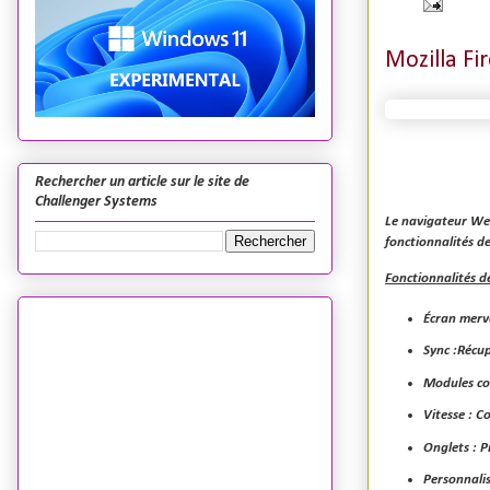
Mozilla Fi
Rechercher un article sur le site de
Challenger Systems
Le navigateur Web 
fonctionnalités d
Fonctionnalités de
Écran merve
Sync :Récup
Modules co
Vitesse : C
Onglets : P
Personnalis