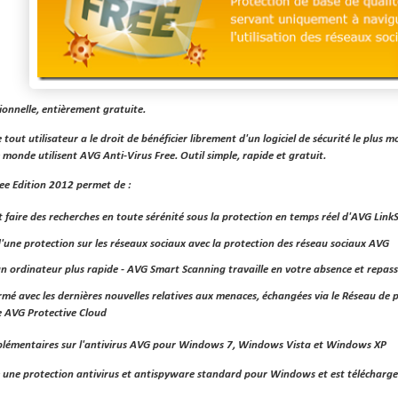
ionnelle, entièrement gratuite.
out utilisateur a le droit de bénéficier librement d'un logiciel de sécurité le plus m
monde utilisent AVG Anti-Virus Free. Outil simple, rapide et gratuit.
ee Edition 2012 permet de :
 faire des recherches en toute sérénité sous la protection en temps réel d'AVG Lin
d'une protection sur les réseaux sociaux avec la protection des réseau sociaux AVG
un ordinateur plus rapide - AVG Smart Scanning travaille en votre absence et repas
rmé avec les dernières nouvelles relatives aux menaces, échangées via le Réseau de
e AVG Protective Cloud
plémentaires sur l'antivirus AVG pour Windows 7, Windows Vista et Windows XP
 une protection antivirus et antispyware standard pour Windows et est télécharg