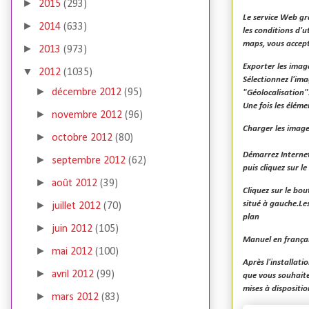
►
2015
(293)
Le service Web gra
►
2014
(633)
les conditions d'u
maps, vous accept
►
2013
(973)
Exporter les image
▼
2012
(1035)
Sélectionnez l'ima
►
décembre 2012
(95)
"Géolocalisation".
Une fois les élém
►
novembre 2012
(96)
Charger les imag
►
octobre 2012
(80)
Démarrez Internet 
►
septembre 2012
(62)
puis cliquez sur l
►
août 2012
(39)
Cliquez sur le bo
situé à gauche.Le
►
juillet 2012
(70)
plan
►
juin 2012
(105)
Manuel en françai
►
mai 2012
(100)
Après l'installati
►
avril 2012
(99)
que vous souhaite
mises à dispositi
►
mars 2012
(83)