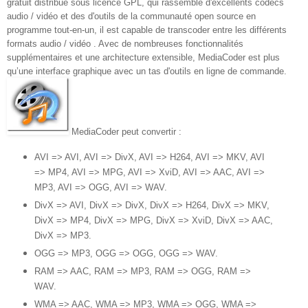
gratuit distribué sous licence GPL, qui rassemble d'excellents codecs
audio / vidéo et des d'outils de la communauté open source en
programme tout-en-un, il est capable de transcoder entre les différents
formats audio / vidéo . Avec de nombreuses fonctionnalités
supplémentaires et une architecture extensible, MediaCoder est plus
qu’une interface graphique avec un tas d'outils en ligne de commande.
MediaCoder peut convertir :
AVI => AVI, AVI => DivX, AVI => H264, AVI => MKV, AVI
=> MP4, AVI => MPG, AVI => XviD, AVI => AAC, AVI =>
MP3, AVI => OGG, AVI => WAV.
DivX => AVI, DivX => DivX, DivX => H264, DivX => MKV,
DivX => MP4, DivX => MPG, DivX => XviD, DivX => AAC,
DivX => MP3.
OGG => MP3, OGG => OGG, OGG => WAV.
RAM => AAC, RAM => MP3, RAM => OGG, RAM =>
WAV.
WMA => AAC, WMA => MP3, WMA => OGG, WMA =>