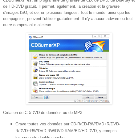
CDBurnerXP est un programme de gravure de CD, de DVD, de Blu-Ray et
de HD-DVD gratuit. Il permet, également, la création et la gravure
d'images ISO, et ce, en plusieurs langues. Tout le monde, ainsi que les
compagnies, peuvent l'utiliser gratuitement. Il n'y a aucun adware ou tout
autre composant malicieux.
Création de CD/DVD de données ou de MP3 :
Grave toutes vos données sur CD-R/CD-RW/DVD+R/DVD-
R/DVD+RW/DVD-RW/DVD-RAM/BD/HD-DVD, y compris
les supports double-couche