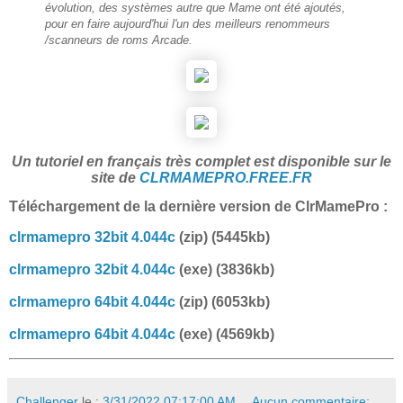
évolution, des systèmes autre que
Mame
ont été ajoutés,
pour en faire aujourd'hui l'un des meilleurs renommeurs
/scanneurs de roms Arcade.
Un tutoriel en français très complet est disponible sur le
site de
CLRMAMEPRO.FREE.FR
Téléchargement de la dernière version de ClrMamePro :
clrmamepro 32bit 4.044c
(zip) (5445kb)
clrmamepro 32bit 4.044c
(exe) (3836kb)
clrmamepro 64bit 4.044c
(zip) (6053kb)
clrmamepro 64bit 4.044c
(exe) (4569kb)
Challenger
le :
3/31/2022 07:17:00 AM
Aucun commentaire: