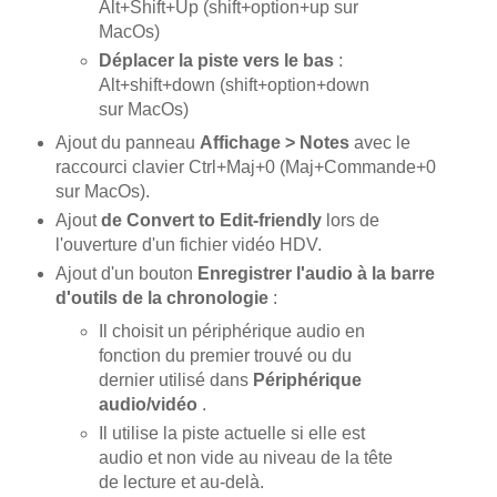
Alt+Shift+Up (shift+option+up sur
MacOs)
Déplacer la piste vers le bas
:
Alt+shift+down (shift+option+down
sur MacOs)
Ajout du panneau
Affichage > Notes
avec le
raccourci clavier Ctrl+Maj+0 (Maj+Commande+0
sur MacOs).
Ajout
de Convert to Edit-friendly
lors de
l'ouverture d'un fichier vidéo HDV.
Ajout d'un bouton
Enregistrer l'audio à la barre
d'outils de la
chronologie
:
Il choisit un périphérique audio en
fonction du premier trouvé ou du
dernier utilisé dans
Périphérique
audio/vidéo
.
Il utilise la piste actuelle si elle est
audio et non vide au niveau de la tête
de lecture et au-delà.