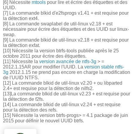
[6]
Nécessite
mtools
pour lire et écrire des étiquettes et des
UUID.
[7]
La commande blkid d'e2fsprogs v1.41 + est requise pour
la détection ext4.
[8]
La commande swaplabel de util-linux v2.18 + est
nécessaire pour écrire des étiquettes et des UUID sur linux-
swap.
[9]
La commande blkid de util-linux v2.18 + est requise pour
la détection exfat.
[10]
Nécessite la version btrfs-tools publiée après le 25
octobre 2011 pour écrire des étiquettes.
[11]
Nécessite la
version avancée de ntfs-3g
> =
2012.1.15AR pour modifier l'UUID.
La
version stable ntfs-
3g
2012.1.15 ne prend pas encore en charge la modification
de l'UUID NTFS.
[12]
La commande blkid de util-linux v2.20 + ou libparted
2.4+ est requise pour la détection de nilfs2.
[13]
La commande blkid de util-linux v2.23 + est requise pour
la détection de f2fs.
[14]
La commande blkid de util-linux v2.24 + est requise
pour la détection des refs.
[15]
Nécessite la version btrfs-progs> = 4.1 package de juin
2015 pour définir le nouvel UUID btrfs.