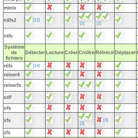
minix
[12]
nilfs2
[2]
[2]
ntfs
Système
de
Détecter
Lecture
Créer
Croître
Rétrécir
Déplacer
fichiers
[14]
réfs
reiser4
reiserfs
udf
ufs
[3]
xfs
[2]
zfs