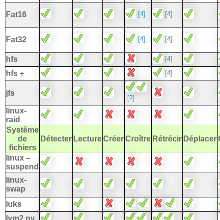
[4]
[4]
Fat16
[4]
[4]
Fat32
[4]
hfs
[4]
hfs +
jfs
[2]
linux-
raid
Système
de
Détecter
Lecture
Créer
Croître
Rétrécir
Déplacer
fichiers
linux –
suspend
linux-
swap
luks
lvm2 pv