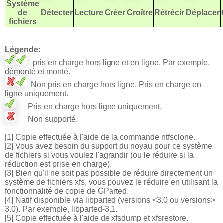
Système
de
Détecter
Lecture
Créer
Croître
Rétrécir
Déplacer
fichiers
Légende:
pris en charge hors ligne et en ligne.
Par exemple,
démonté et monté.
Non pris en charge hors ligne.
Pris en charge en
ligne uniquement.
Pris en charge hors ligne uniquement.
Non supporté.
[1]
Copie effectuée à l'aide de la commande ntfsclone.
[2]
Vous avez besoin du support du noyau pour ce système
de fichiers si vous voulez l'agrandir (ou le réduire si la
réduction est prise en charge).
[3]
Bien qu'il ne soit pas possible de réduire directement un
système de fichiers xfs, vous pouvez le réduire en utilisant la
fonctionnalité de copie de GParted.
[4]
Natif disponible via libparted (versions <3.0 ou versions>
3.0).
Par exemple, libparted-3.1.
[5]
Copie effectuée à l'aide de xfsdump et xfsrestore.