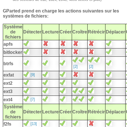
GParted prend en charge les actions suivantes sur les
systèmes de fichiers:
Système
de
Détecter
Lecture
Créer
Croître
Rétrécir
Déplacer
fichiers
apfs
bitlocker
btrfs
[2]
[2]
[9]
exfat
ext2
ext3
[7]
ext4
Système
de
Détecter
Lecture
Créer
Croître
Rétrécir
Déplacer
fichiers
[13]
f2fs