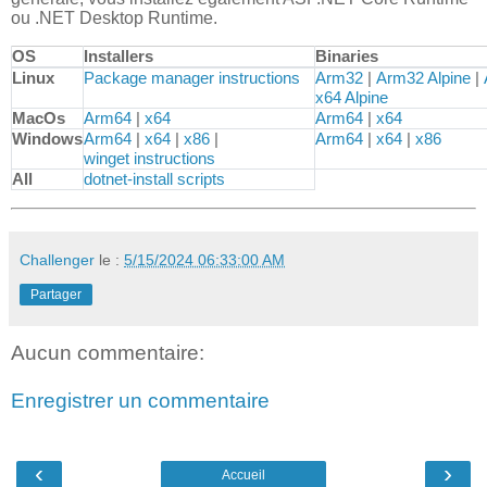
ou .NET Desktop Runtime.
OS
Installers
Binaries
Downloads for .NET 8.0 Runtime (v8.0.5)
Linux
Package manager instructions
Arm32
|
Arm32 Alpine
|
x64 Alpine
MacOs
Arm64
|
x64
Arm64
|
x64
Windows
Arm64
|
x64
|
x86
|
Arm64
|
x64
|
x86
winget instructions
All
dotnet-install scripts
Challenger
le :
5/15/2024 06:33:00 AM
Partager
Aucun commentaire:
Enregistrer un commentaire
‹
›
Accueil