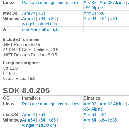
Downloads for .NET 8.0 SDK (v8.0.300)
Linux
Package manager instructions
Arm32
|
Arm32 Alpine
|
x64 Alpine
MacOs
Arm64
|
x64
Arm64
|
x64
Windows
Arm64
|
x64
|
x86
|
Arm64
|
x64
|
x86
winget instructions
All
dotnet-install scripts
Included runtimes
.NET Runtime 8.0.5
ASP.NET Core Runtime 8.0.5
.NET Desktop Runtime 8.0.5
Language support
C# 12.0
F# 8.0
Visual Basic 16.9
SDK 8.0.205
OS
Installers
Binaries
Downloads for .NET 8.0 SDK (v8.0.205)
Linux
Package manager instructions
Arm32
|
Arm32 Alpine
|
x64 Alpine
macOS
Arm64
|
x64
Arm64
|
x64
Windows
Arm64
|
x64
|
x86
|
Arm64
|
x64
|
x86
winget instructions