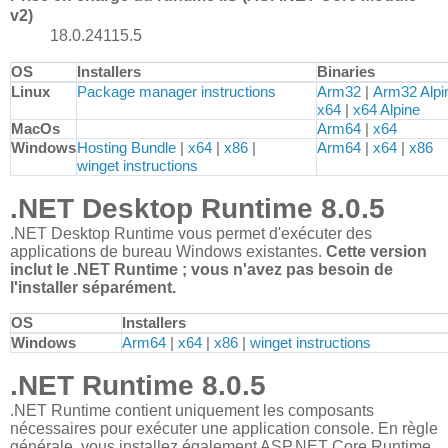
v2)
18.0.24115.5
OS
Installers
Binaries
Downloads for ASP.NET Core 8.0 Runtime (v8.0.5)
Linux
Package manager instructions
Arm32
|
Arm32 Alpi
x64
|
x64 Alpine
MacOs
Arm64
|
x64
Windows
Hosting Bundle
|
x64
|
x86
|
Arm64
|
x64
|
x86
winget instructions
.NET Desktop Runtime 8.0.5
.NET Desktop Runtime vous permet d'exécuter des
applications de bureau Windows existantes.
Cette version
inclut le .NET Runtime ; vous n'avez pas besoin de
l'installer séparément.
OS
Installers
Downloads for .NET 8.0 Desktop Runtime (v8.0.5)
Windows
Arm64
|
x64
|
x86
|
winget instructions
.NET Runtime 8.0.5
.NET Runtime contient uniquement les composants
nécessaires pour exécuter une application console. En règle
générale, vous installez également ASP.NET Core Runtime