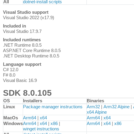
All
dotnet-install scripts
Visual Studio support
Visual Studio 2022 (v17.9)
Included in
Visual Studio 17.9.7
Included runtimes
.NET Runtime 8.0.5
ASP.NET Core Runtime 8.0.5
.NET Desktop Runtime 8.0.5
Language support
C# 12.0
F# 8.0
Visual Basic 16.9
SDK 8.0.105
OS
Installers
Binaries
Downloads for .NET 8.0 SDK (v8.0.105)
Linux
Package manager instructions
Arm32
|
Arm32 Alpine
|
x64 Alpine
MacOs
Arm64
|
x64
Arm64
|
x64
Windows
Arm64
|
x64
|
x86
|
Arm64
|
x64
|
x86
winget instructions