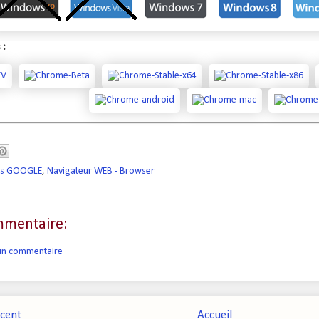
 :
els GOOGLE
,
Navigateur WEB - Browser
mentaire:
 un commentaire
écent
Accueil