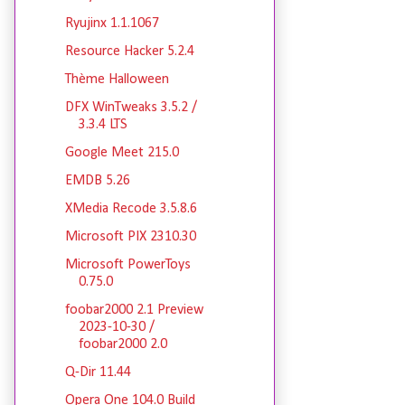
Ryujinx 1.1.1067
Resource Hacker 5.2.4
Thème Halloween
DFX WinTweaks 3.5.2 /
3.3.4 LTS
Google Meet 215.0
EMDB 5.26
XMedia Recode 3.5.8.6
Microsoft PIX 2310.30
Microsoft PowerToys
0.75.0
foobar2000 2.1 Preview
2023-10-30 /
foobar2000 2.0
Q-Dir 11.44
Opera One 104.0 Build