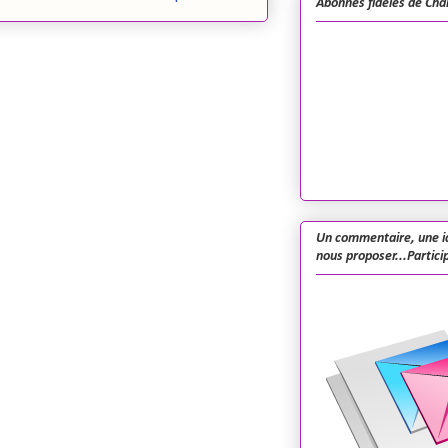
Abonnés fidèles de Cha
Un commentaire, une i
nous proposer...Particip