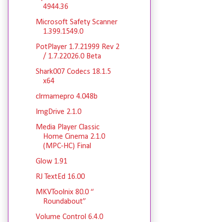
4944.36
Microsoft Safety Scanner
1.399.1549.0
PotPlayer 1.7.21999 Rev 2
/ 1.7.22026.0 Beta
Shark007 Codecs 18.1.5
x64
clrmamepro 4.048b
ImgDrive 2.1.0
Media Player Classic
Home Cinema 2.1.0
(MPC-HC) Final
Glow 1.91
RJ TextEd 16.00
MKVToolnix 80.0 “
Roundabout”
Volume Control 6.4.0