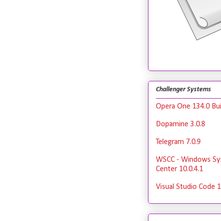
Challenger Systems
Opera One 134.0 Bui
Dopamine 3.0.8
Telegram 7.0.9
WSCC - Windows Sy
Center 10.0.4.1
Visual Studio Code 1