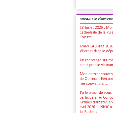
MANOÉ : Le Violon Pou
18 Juillet 2026 : Mo
Cathédrale de la Pui
Colette.
Mardi 14 Juillet 202
Villerest dans le dé
Un reportage sur ma
sur la presse vietn
Mon dernier souveni
de Clermont Ferrand,
me souviendrai…
J’ai le plaisir de vous
participerai au Conc
Graines d’artistes e
avril 2026 – 19h30 à
La Ruche »