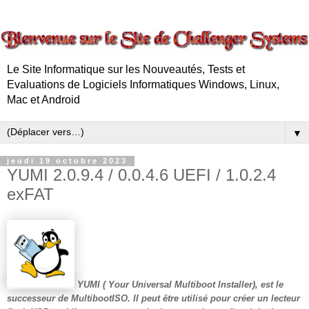
Le Site Informatique sur les Nouveautés, Tests et
Evaluations de Logiciels Informatiques Windows, Linux,
Mac et Android
▼
jeudi 19 octobre 2023
YUMI 2.0.9.4 / 0.0.4.6 UEFI / 1.0.2.4
exFAT
YUMI
(
Y
our
U
niversal
M
ultiboot
I
nstaller), est le
successeur de MultibootISO. Il peut être utilisé pour créer un lecteur