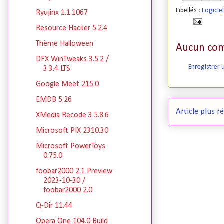
Libellés :
Logicie
Ryujinx 1.1.1067
Resource Hacker 5.2.4
Thème Halloween
Aucun com
DFX WinTweaks 3.5.2 /
Enregistrer
3.3.4 LTS
Google Meet 215.0
EMDB 5.26
Article plus r
XMedia Recode 3.5.8.6
Microsoft PIX 2310.30
Microsoft PowerToys
0.75.0
foobar2000 2.1 Preview
2023-10-30 /
foobar2000 2.0
Q-Dir 11.44
Opera One 104.0 Build