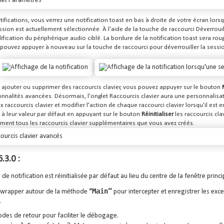
otifications, vous verrez une notification toast en bas à droite de votre écran lor
ssion est actuellement sélectionnée. À l'aide de la touche de raccourci Déverrouil
ication du périphérique audio ciblé. La bordure de la notification toast sera rou
 pouvez appuyer à nouveau sur la touche de raccourci pour déverrouiller la sessi
 ajouter ou supprimer des raccourcis clavier, vous pouvez appuyer sur le bouton
ionnalités avancées. Désormais, l'onglet Raccourcis clavier aura une personnalis
 raccourcis clavier et modifier l'action de chaque raccourci clavier lorsqu'il est e
r à leur valeur par défaut en appuyant sur le bouton
Réinitialiser
les raccourcis cl
ment tous les raccourcis clavier supplémentaires que vous avez créés.
.3.0 :
 de notification est réinitialisée par défaut au lieu du centre de la fenêtre princi
Main”
n wrapper autour de la méthode
“
pour intercepter et enregistrer les exce
.
odes de retour pour faciliter le débogage.