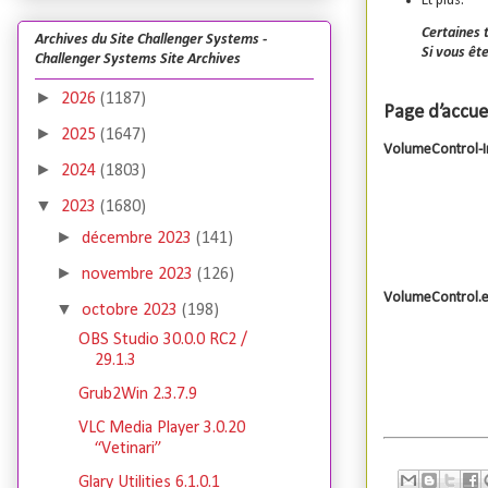
Et plus.
Certaines 
Archives du Site Challenger Systems -
Si vous êt
Challenger Systems Site Archives
►
2026
(1187)
Page d’accuei
►
2025
(1647)
VolumeControl-In
►
2024
(1803)
▼
2023
(1680)
►
décembre 2023
(141)
►
novembre 2023
(126)
VolumeControl.
▼
octobre 2023
(198)
OBS Studio 30.0.0 RC2 /
29.1.3
Grub2Win 2.3.7.9
VLC Media Player 3.0.20
“Vetinari”
Glary Utilities 6.1.0.1