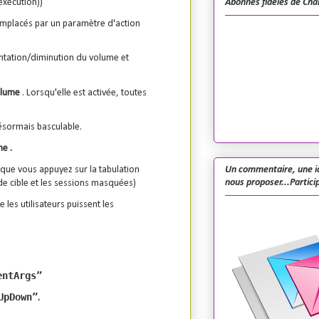
Abonnés fidèles de Cha
exécution))
emplacés par un paramètre d'action
tation/diminution du volume et
volume
. Lorsqu'elle est activée, toutes
ésormais basculable.
me .
Un commentaire, une i
sque vous appuyez sur la tabulation
nous proposer...Particip
 de cible et les sessions masquées)
es utilisateurs puissent les
entArgs”
UpDown”
.