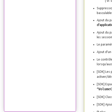
0
(
: 
Suppressi
basculabl
Ajout du p
d'applicat
Ajout du pa
les sessio
Le paramèt
Ajout d'un
Le contrôl
lorsqu’auc
[SDK] Les 
activer/dé
[SDK] Esp
Volume
“
[SDK] Cla
[SDK] Ajou