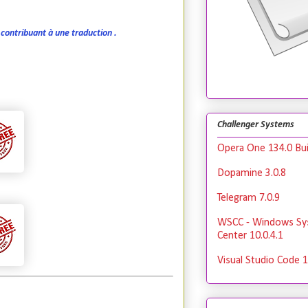
contribuant à une traduction .
Challenger Systems
Opera One 134.0 Bui
Dopamine 3.0.8
Telegram 7.0.9
WSCC - Windows Sy
Center 10.0.4.1
Visual Studio Code 1