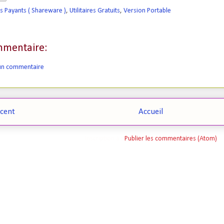
ls Payants ( Shareware )
,
Utilitaires Gratuits
,
Version Portable
mentaire:
 un commentaire
écent
Accueil
Inscription à :
Publier les commentaires (Atom)