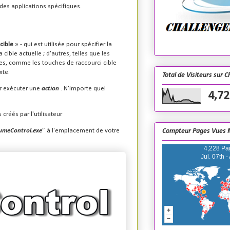
des applications spécifiques.
cible
» - qui est utilisée pour spécifier la
cible actuelle ; d'autres, telles que les
res, comme les touches de raccourci cible
xte.
Total de Visiteurs sur 
r exécuter une
action
. N'importe quel
4,72
réés par l'utilisateur.
umeControl.exe
” à l'emplacement de votre
Compteur Pages Vues 
4,228 Pa
Jul. 07th -