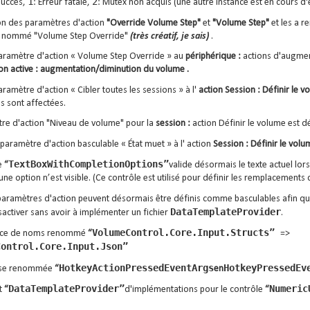
1
2
Succès,
: Erreur fatale,
: Mutex non acquis (une autre instance est en cours d'
on des paramètres d'action
"Override Volume Step"
et
"Volume Step"
et les a r
e nommé "Volume Step Override"
(très créatif, je sais)
.
aramètre d'action « Volume Step Override » au
périphérique :
actions d'augmen
ion active : augmentation/diminution du volume .
ramètre d'action « Cibler toutes les sessions » à l'
action Session : Définir le 
ns sont affectées.
re d'action "Niveau de volume" pour la
session :
action Définir le volume est d
 paramètre d'action basculable « État muet » à l' action
Session : Définir le volu
TextBoxWithCompletionOptions”
e
“
valide désormais le texte actuel lor
une option n’est visible. (Ce contrôle est utilisé pour définir les remplacements
paramètres d'action peuvent désormais être définis comme basculables afin que l
DataTemplateProvider
sactiver sans avoir à implémenter un fichier
.
VolumeControl.Core.Input.Structs”
ace de noms renommé
“
=>
Control.Core.Input.Json”
HotkeyActionPressedEventArgs
HotkeyPressedEv
sse renommée
“
en
DataTemplateProvider”
Numeric
t
“
d'implémentations pour le contrôle
“