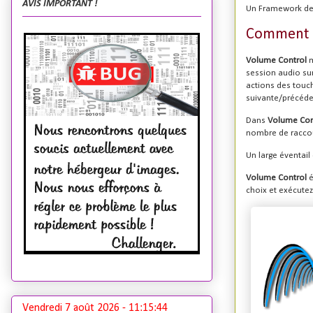
AVIS IMPORTANT !
Un Framework de r
Comment ç
Volume Control
m
session audio sur
actions des touch
suivante/précéden
Dans
Volume Con
nombre de raccou
Un large éventail 
Volume Control
é
choix et exécutez
Vendredi 7 août 2026 -
11:15:45