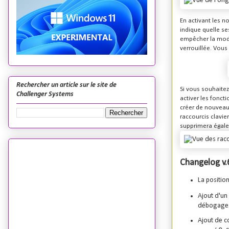
En activant les n
indique quelle se
empêcher la modif
verrouillée. Vous
Rechercher un article sur le site de
Si vous souhaitez
Challenger Systems
activer les fonct
créer de nouveaux
raccourcis clavie
supprimera égale
Changelog v.6
La position
Ajout d'u
débogage
Ajout de c