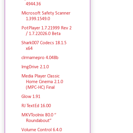
4944.36
Microsoft Safety Scanner
1.399.1549.0
PotPlayer 1.7.21999 Rev 2
/ 1.7.22026.0 Beta
Shark007 Codecs 18.1.5
x64
clrmamepro 4.048b
ImgDrive 2.1.0
Media Player Classic
Home Cinema 2.1.0
(MPC-HC) Final
Glow 1.91
RJ TextEd 16.00
MKVToolnix 80.0 “
Roundabout”
Volume Control 6.4.0