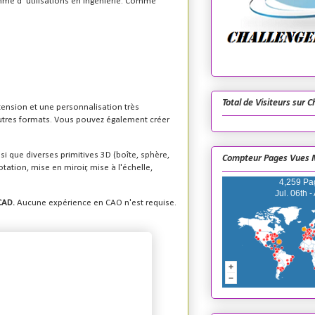
mme d' utilisations en ingénierie. Comme
Total de Visiteurs sur 
ension et une personnalisation très
 autres formats. Vous pouvez également créer
si que diverses primitives 3D (boîte, sphère,
Compteur Pages Vues 
tation, mise en miroir, mise à l'échelle,
4,259 Pa
Jul. 06th -
CAD.
Aucune expérience en CAO n'est requise.