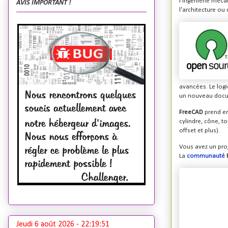
l'ingénierie méca
AVIS IMPORTANT !
l'architecture ou 
avancées. Le logi
un nouveau docum
FreeCAD
prend en
cylindre, cône, t
offset et plus).
Vous avez un proj
La
communauté
Jeudi 6 août 2026 -
22:19:52