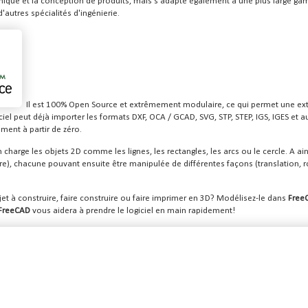
nique et la conception de produits, mais s'adapte également à une plus large ga
d'autres spécialités d'ingénierie.
Il est 100% Open Source et extrêmement modulaire, ce qui permet une ext
ciel peut déjà importer les formats DXF, OCA / GCAD, SVG, STP, STEP, IGS, IGES et
ent à partir de zéro.
 charge les objets 2D comme les lignes, les rectangles, les arcs ou le cercle. A ain
ore), chacune pouvant ensuite être manipulée de différentes façons (translation, ro
et à construire, faire construire ou faire imprimer en 3D? Modélisez-le dans
Free
FreeCAD
vous aidera à prendre le logiciel en main rapidement!