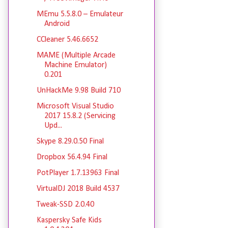
MEmu 5.5.8.0 – Emulateur
Android
CCleaner 5.46.6652
MAME (Multiple Arcade
Machine Emulator)
0.201
UnHackMe 9.98 Build 710
Microsoft Visual Studio
2017 15.8.2 (Servicing
Upd...
Skype 8.29.0.50 Final
Dropbox 56.4.94 Final
PotPlayer 1.7.13963 Final
VirtualDJ 2018 Build 4537
Tweak-SSD 2.0.40
Kaspersky Safe Kids