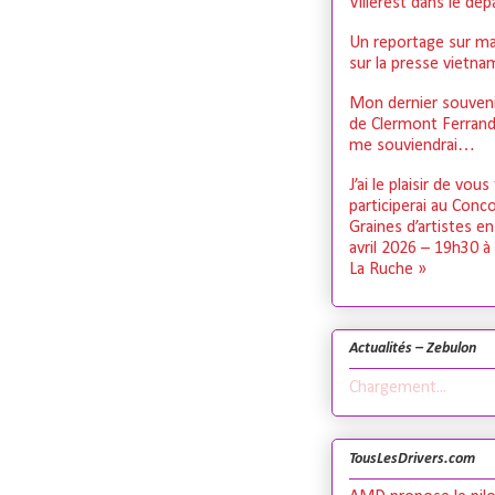
Villerest dans le dé
Un reportage sur ma
sur la presse vietn
Mon dernier souveni
de Clermont Ferrand,
me souviendrai…
J’ai le plaisir de vous
participerai au Conc
Graines d’artistes e
avril 2026 – 19h30 à
La Ruche »
Actualités – Zebulon
Chargement...
TousLesDrivers.com