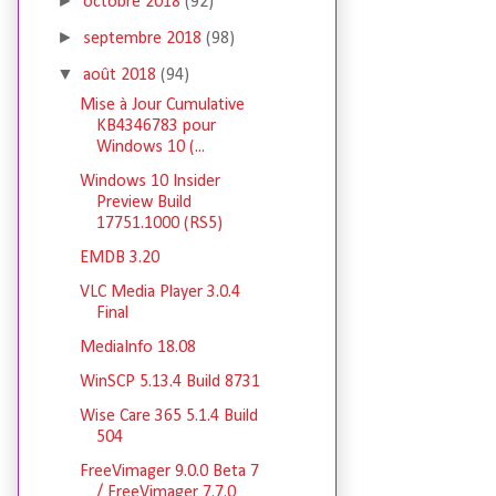
►
octobre 2018
(92)
►
septembre 2018
(98)
▼
août 2018
(94)
Mise à Jour Cumulative
KB4346783 pour
Windows 10 (...
Windows 10 Insider
Preview Build
17751.1000 (RS5)
EMDB 3.20
VLC Media Player 3.0.4
Final
MediaInfo 18.08
WinSCP 5.13.4 Build 8731
Wise Care 365 5.1.4 Build
504
FreeVimager 9.0.0 Beta 7
/ FreeVimager 7.7.0