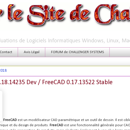
aluations de Logiciels Informatiques Windows, Linux, Ma
Contact
Avis Légal
FORUM de CHALLENGER SYSTEMS
2018
.18.14235 Dev / FreeCAD 0.17.13522 Stable
FreeCAD
est un modélisateur CAD paramétrique et un outil de dessin. Il est ci
nique et du design de produits.
FreeCAD
est une fonctionnalité générale pour CAO