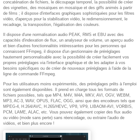
concaténation de fichiers, le découpage temporel, la possibilité de créer
des vignettes, des mosaïques en mosaïque et des giffs animés à partir
de films ; il dispose d'interfaces graphiques sophistiquées pour les filtres
vidéo, d'aperçus pour la stabilisation vidéo, le redimensionnement, le
recadrage, la transposition, l'égalisation des couleurs.
Il dispose d'une normalisation audio PEAK, RMS et EBU avec des
capacités d'indexation de flux, un analyseur de volume, un aperçu audio
et bien d'autres fonctionnalités intéressantes pour les personnes qui
connaissent FFmpeg, il dispose d'un gestionnaire de préréglages
hautement personnalisable avec la possibilité de créer facilement vos
propres préréglages via l'interface graphique et de les adapter à vos
besoins spécifiques ou de créer de nouveaux préréglages à l'aide de la
ligne de commande FFmpeg.
Pour les utilisateurs moins expérimentés, des préréglages prêts à l'emploi
sont également disponibles. Il prend en charge tous les formats de
fichiers possibles, tels que MP4, M4V, M4A, MKV, AVI, OGV, WEBM,
MP3, AC-3, WAV, OPUS, FLAC, OGG, ainsi que des encodeurs tels que
MPEG-4, H.264/AVC, H.265/HEVC, VP8, VP9, ​​LIBAOM-AVI, VORBIS,
PCM, LAME, ALAC, etc. Vous pouvez également copier des flux audio
ou vidéo (mode sans perte) sans réencodage, ou extraire l'audio de
vidéos, et bien plus encore !