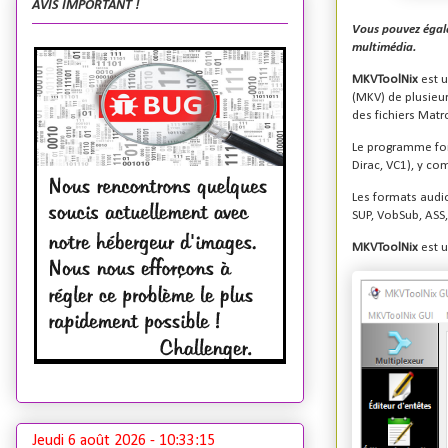
AVIS IMPORTANT !
Vous pouvez égale
multimédia.
MKVToolNix
est 
(MKV) de plusieur
des fichiers Matr
Le programme fon
Dirac, VC1), y co
Les formats audio
SUP, VobSub, ASS,
MKVToolNix
est 
Jeudi 6 août 2026 -
10:33:15