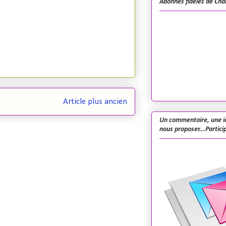
Abonnés fidèles de Cha
Article plus ancien
Un commentaire, une i
nous proposer...Particip