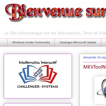
Le Site Informatique sur les Nouveautés, Tests et Ev
Windows Insider Community
Catalogue Microsoft Update
dimanche 14 se
MKVToolNi