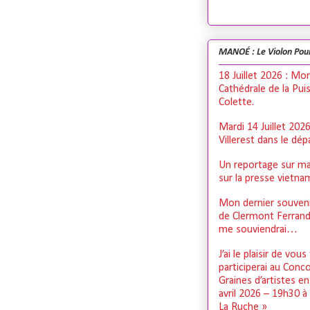
MANOÉ : Le Violon Pou
18 Juillet 2026 : Mo
Cathédrale de la Pui
Colette.
Mardi 14 Juillet 202
Villerest dans le dé
Un reportage sur ma
sur la presse vietn
Mon dernier souveni
de Clermont Ferrand,
me souviendrai…
J’ai le plaisir de vous
participerai au Conc
Graines d’artistes e
avril 2026 – 19h30 à
La Ruche »