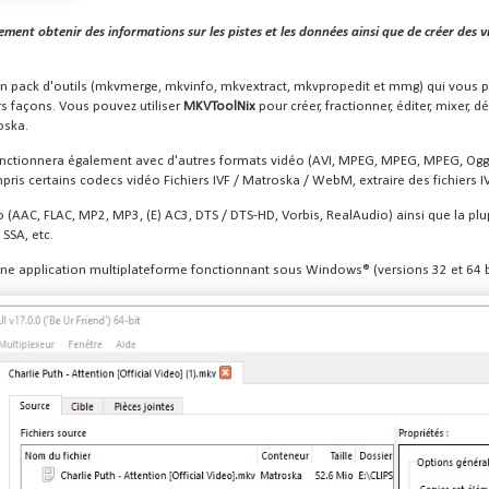
ment obtenir des informations sur les pistes et les données ainsi que de créer des v
un pack d'outils (mkvmerge, mkvinfo, mkvextract, mkvpropedit et mmg) qui vous p
s façons. Vous pouvez utiliser
MKVToolNix
pour créer, fractionner, éditer, mixer, 
oska.
ctionnera également avec d'autres formats vidéo (AVI, MPEG, MPEG, MPEG, Ogg 
mpris certains codecs vidéo Fichiers IVF / Matroska / WebM, extraire des fichiers IV
 (AAC, FLAC, MP2, MP3, (E) AC3, DTS / DTS-HD, Vorbis, RealAudio) ainsi que la plup
 SSA, etc.
une application multiplateforme fonctionnant sous Windows® (versions 32 et 64 b