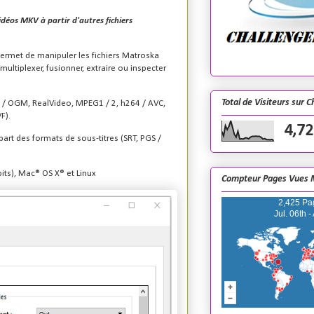
idéos MKV à partir d'autres fichiers
ermet de manipuler les fichiers Matroska
démultiplexer, fusionner, extraire ou inspecter
Total de Visiteurs sur 
/ OGM, RealVideo, MPEG1 / 2, h264 / AVC,
F).
4,72
art des formats de sous-titres (SRT, PGS /
its), Mac® OS X® et Linux
Compteur Pages Vues 
2,425 Pa
Jul. 06th -