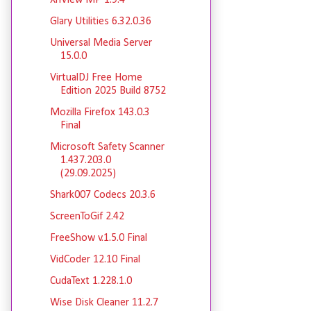
XnView MP 1.9.4
Glary Utilities 6.32.0.36
Universal Media Server
15.0.0
VirtualDJ Free Home
Edition 2025 Build 8752
Mozilla Firefox 143.0.3
Final
Microsoft Safety Scanner
1.437.203.0
(29.09.2025)
Shark007 Codecs 20.3.6
ScreenToGif 2.42
FreeShow v.1.5.0 Final
VidCoder 12.10 Final
CudaText 1.228.1.0
Wise Disk Cleaner 11.2.7