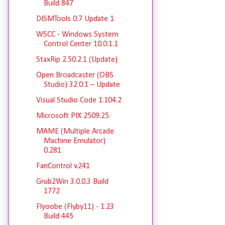
Build 847
DISMTools 0.7 Update 1
WSCC - Windows System
Control Center 10.0.1.1
StaxRip 2.50.2.1 (Update)
Open Broadcaster (OBS
Studio) 32.0.1 – Update
Visual Studio Code 1.104.2
Microsoft PIX 2509.25
MAME (Multiple Arcade
Machine Emulator)
0.281
FanControl v.241
Grub2Win 3.0.0.3 Build
1772
Flyoobe (Flyby11) - 1.23
Build 445