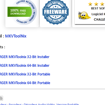
l :
MKVToolNix
ts :
GER MKVToolnix 32-Bit Installer
GER MKVToolnix 64-Bit Installer
GER MKVToolnix 32-Bit Portable
GER MKVToolnix 64-Bit Portable
deur - Encodeur - Décodeur Audio-Vidéo
,
Version Portable