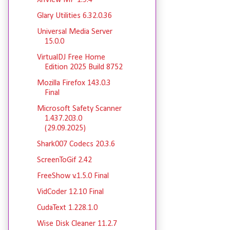
XnView MP 1.9.4
Glary Utilities 6.32.0.36
Universal Media Server
15.0.0
VirtualDJ Free Home
Edition 2025 Build 8752
Mozilla Firefox 143.0.3
Final
Microsoft Safety Scanner
1.437.203.0
(29.09.2025)
Shark007 Codecs 20.3.6
ScreenToGif 2.42
FreeShow v.1.5.0 Final
VidCoder 12.10 Final
CudaText 1.228.1.0
Wise Disk Cleaner 11.2.7