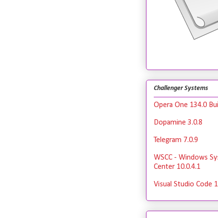
Challenger Systems
Opera One 134.0 Bui
Dopamine 3.0.8
Telegram 7.0.9
WSCC - Windows Sy
Center 10.0.4.1
Visual Studio Code 1