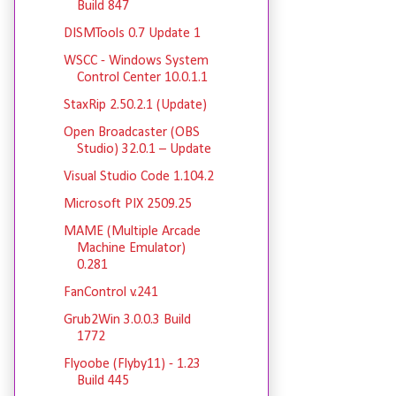
Build 847
DISMTools 0.7 Update 1
WSCC - Windows System
Control Center 10.0.1.1
StaxRip 2.50.2.1 (Update)
Open Broadcaster (OBS
Studio) 32.0.1 – Update
Visual Studio Code 1.104.2
Microsoft PIX 2509.25
MAME (Multiple Arcade
Machine Emulator)
0.281
FanControl v.241
Grub2Win 3.0.0.3 Build
1772
Flyoobe (Flyby11) - 1.23
Build 445