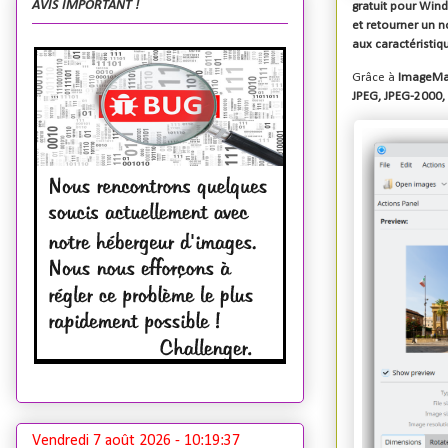
AVIS IMPORTANT !
gratuit pour
Win
et
retourner
un no
aux caractéristi
Grâce à
ImageMa
JPEG, JPEG-2000, 
Vendredi 7 août 2026 -
10:19:38