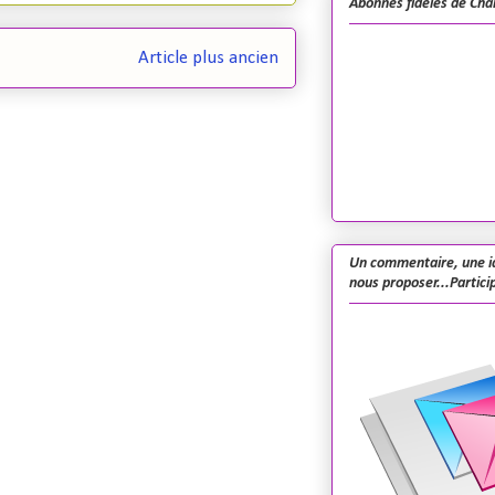
Abonnés fidèles de Cha
Article plus ancien
Un commentaire, une i
nous proposer...Particip