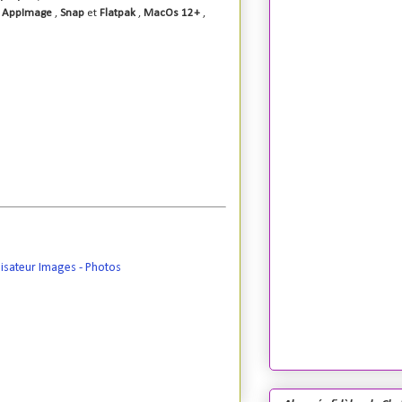
s
AppImage
,
Snap
et
Flatpak
,
MacOs 12+
,
lisateur Images - Photos