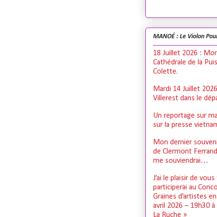
MANOÉ : Le Violon Pou
18 Juillet 2026 : Mo
Cathédrale de la Pui
Colette.
Mardi 14 Juillet 202
Villerest dans le dé
Un reportage sur ma
sur la presse vietn
Mon dernier souveni
de Clermont Ferrand,
me souviendrai…
J’ai le plaisir de vous
participerai au Conc
Graines d’artistes e
avril 2026 – 19h30 à
La Ruche »