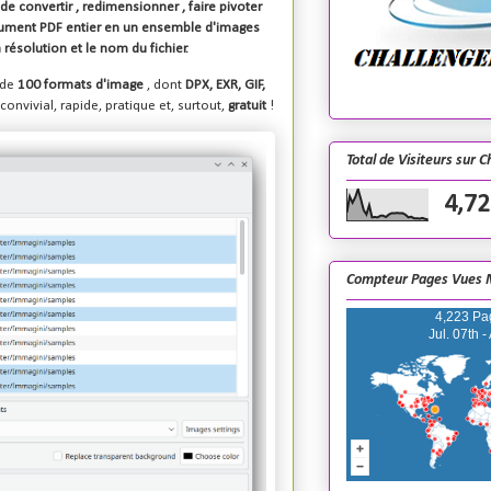
t de
convertir
,
redimensionner
,
faire pivoter
cument
PDF
entier en un ensemble d'images
 la résolution et le nom du fichier.
 de
100 formats d'image
, dont
DPX, EXR, GIF,
onvivial, rapide, pratique et, surtout,
gratuit
!
Total de Visiteurs sur 
4,72
Compteur Pages Vues 
4,223 Pa
Jul. 07th -