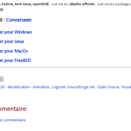
, Fedora, Arch Linux, openSUSE
, soit via les
dépôts officiels
, soit via les package
SD
.
l :
Converseen
ger pour Windows
er pour Linux
ger pour MacOs
ger pour FreeBSD
3D - Modélisation - Animation
,
Logiciels Sourceforge.net - Open Source
,
Visua
mentaire:
 un commentaire