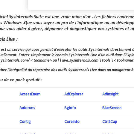
iciel SysInternals Suite est une vraie mine d'or . Les fichiers cont
s Windows .Que vous soyez un pro de l'informatique ou un développeu
our vous aider à gérer, dépanner et diagnostiquer vos systèmes et 
ls Live :
 est un service qui vous permet d'exécuter les outils Sysinternals directement 
ellement. Entrez simplement le chemin Sysinternals Live d'un outil dans l'Ex
.sysinternals.com/ < toolname> ou \\ live.sysinternals.com \ tools \ < toolname
her l'intégralité du répertoire des outils Sysinternals Live dans un navigateur à 
nu de ce pack gratuit :
AccessEnum
AdExplorer
AdInsight
Autoruns
BgInfo
BlueScreen
Contig
Coreinfo
Ctrl2Cap