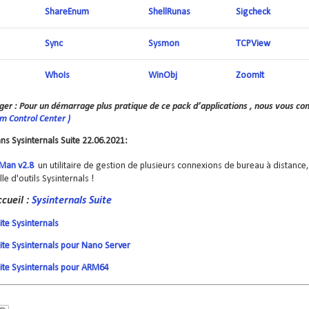
ShareEnum
ShellRunas
Sigcheck
Sync
Sysmon
TCPView
WhoIs
WinObj
ZoomIt
ger :
Pour un démarrage plus pratique de ce pack d’applications , nous vous con
 Control Center )
 Sysinternals Suite 22.06.2021:
Man v2.8
un utilitaire de gestion de plusieurs connexions de bureau à distance,
lle d'outils Sysinternals !
cueil :
Sysinternals Suite
ite Sysinternals
uite Sysinternals pour Nano Server
uite Sysinternals pour ARM64