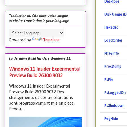
Desktops
Disk Usage (D
Traduction du Site dans votre langue -
Website Translation in your language
Hex2dec
Powered by
Translate
LoadOrder
NTFSInfo
La dernière Build Insiders Windows 11.
ProcDump
Windows 11 Insider Experimental
Preview Build 26300.9032
PsFile
Windows 11 Insider Experimental
Preview Build 26300.9032 Des
PsLoggedOn
changements et des améliorations
sont progressivement mis en place.
PsShutdown
Renou...
RegHide