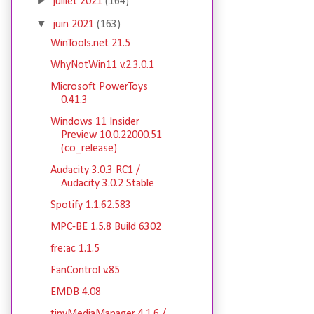
►
juillet 2021
(164)
▼
juin 2021
(163)
WinTools.net 21.5
WhyNotWin11 v.2.3.0.1
Microsoft PowerToys
0.41.3
Windows 11 Insider
Preview 10.0.22000.51
(co_release)
Audacity 3.0.3 RC1 /
Audacity 3.0.2 Stable
Spotify 1.1.62.583
MPC-BE 1.5.8 Build 6302
fre:ac 1.1.5
FanControl v.85
EMDB 4.08