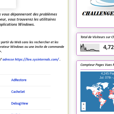
enus vous dépanneront des problèmes
r, vous trouverez les utilitaires
applications Windows.
Total de Visiteurs sur 
à partir du Web sans les rechercher et les
4,72
plorateur Windows ou une invite de commande
>.
l'
adresse https://live.sysinternals.com/
.
Compteur Pages Vues 
4,245 Pa
Jul. 07th -
AdRestore
CacheSet
DebugView