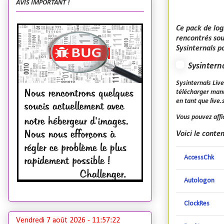
AVIS IMPORTANT !
Ce pack de log
rencontrés sou
Sysinternals p
Sysinterna
Sysinternals Live
télécharger manu
en tant que live
Vous pouvez affic
Voici le conte
AccessChk
Autologon
ClockRes
Vendredi 7 août 2026 -
11:57:23