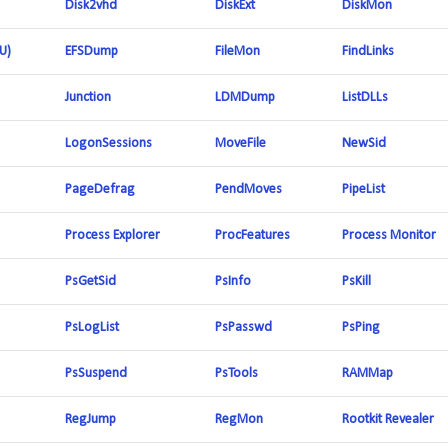
Disk2vhd
DiskExt
DiskMon
U)
EFSDump
FileMon
FindLinks
Junction
LDMDump
ListDLLs
LogonSessions
MoveFile
NewSid
PageDefrag
PendMoves
PipeList
Process Explorer
ProcFeatures
Process Monitor
PsGetSid
PsInfo
PsKill
PsLogList
PsPasswd
PsPing
PsSuspend
PsTools
RAMMap
RegJump
RegMon
Rootkit Revealer