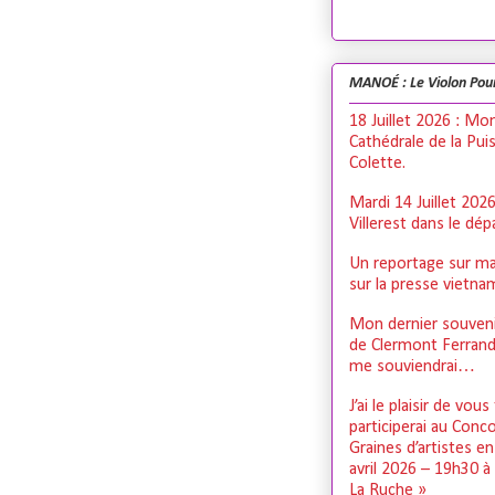
MANOÉ : Le Violon Pou
18 Juillet 2026 : Mo
Cathédrale de la Pui
Colette.
Mardi 14 Juillet 202
Villerest dans le dé
Un reportage sur ma
sur la presse vietn
Mon dernier souveni
de Clermont Ferrand,
me souviendrai…
J’ai le plaisir de vous
participerai au Conc
Graines d’artistes e
avril 2026 – 19h30 à
La Ruche »