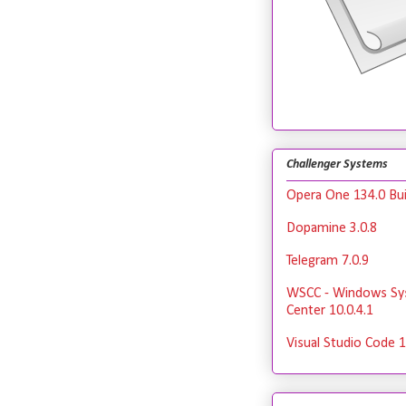
Challenger Systems
Opera One 134.0 Bui
Dopamine 3.0.8
Telegram 7.0.9
WSCC - Windows Sy
Center 10.0.4.1
Visual Studio Code 1