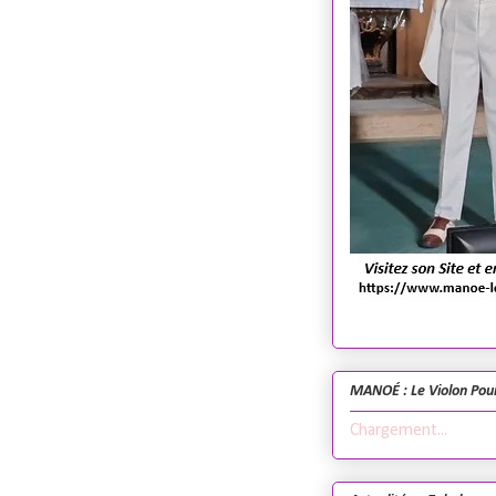
MANOÉ : Le Violon Pou
Chargement...