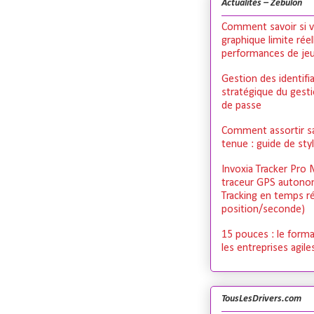
Actualités – Zebulon
Comment savoir si v
graphique limite rée
performances de je
Gestion des identifia
stratégique du gest
de passe
Comment assortir s
tenue : guide de st
Invoxia Tracker Pro 
traceur GPS autono
Tracking en temps ré
position/seconde)
15 pouces : le forma
les entreprises agile
TousLesDrivers.com