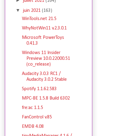
►
juillet 2021
(164)
▼
juin 2021
(163)
WinTools.net 21.5
WhyNotWin11 v.2.3.0.1
Microsoft PowerToys
0.41.3
Windows 11 Insider
Preview 10.0.22000.51
(co_release)
Audacity 3.0.3 RC1 /
Audacity 3.0.2 Stable
Spotify 1.1.62.583
MPC-BE 1.5.8 Build 6302
fre:ac 1.1.5
FanControl v.85
EMDB 4.08