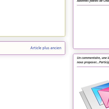
Abonnés fidèles de Cha
Article plus ancien
Un commentaire, une i
nous proposer...Particip