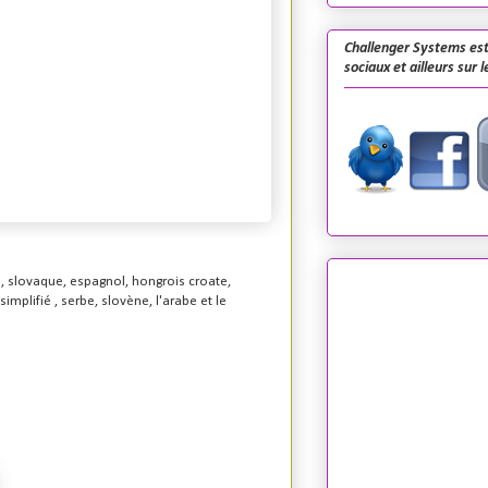
Challenger Systems est
sociaux et ailleurs sur 
is, slovaque, espagnol, hongrois croate,
implifié , serbe, slovène, l'arabe et le