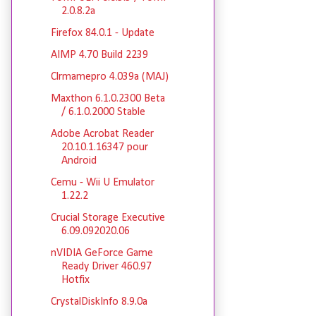
2.0.8.2a
Firefox 84.0.1 - Update
AIMP 4.70 Build 2239
Clrmamepro 4.039a (MAJ)
Maxthon 6.1.0.2300 Beta
/ 6.1.0.2000 Stable
Adobe Acrobat Reader
20.10.1.16347 pour
Android
Cemu - Wii U Emulator
1.22.2
Crucial Storage Executive
6.09.092020.06
nVIDIA GeForce Game
Ready Driver 460.97
Hotfix
CrystalDiskInfo 8.9.0a