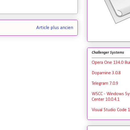
Article plus ancien
Challenger Systems
Opera One 134.0 Bui
Dopamine 3.0.8
Telegram 7.0.9
WSCC - Windows Sy
Center 10.0.4.1
Visual Studio Code 1