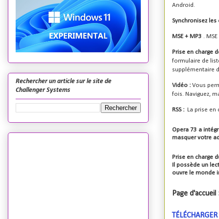
Android.
Synchronisez les 
MSE + MP3
. MSE
Prise en charge d
formulaire de lis
supplémentaire de
Rechercher un article sur le site de
Vidéo :
Vous perm
Challenger Systems
fois. Naviguez, m
RSS :
La prise en
Opera 73 a intégr
masquer votre adr
Prise en charge du
Il possède un lec
ouvre le monde im
Page d'accueil 
TÉLÉCHARGER O