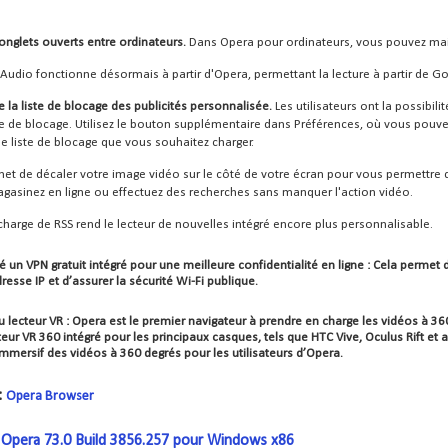
onglets ouverts entre ordinateurs.
Dans Opera pour ordinateurs, vous pouvez mai
 Audio fonctionne désormais à partir d'Opera, permettant la lecture à partir de Go
e la liste de blocage des publicités personnalisée.
Les utilisateurs ont la possibili
te de blocage. Utilisez le bouton supplémentaire dans Préférences, où vous pouvez
 liste de blocage que vous souhaitez charger.
et de décaler votre image vidéo sur le côté de votre écran pour vous permettre d
agasinez en ligne ou effectuez des recherches sans manquer l'action vidéo.
 charge de RSS rend le lecteur de nouvelles intégré encore plus personnalisable.
é un VPN gratuit intégré pour une meilleure confidentialité en ligne :
Cela permet d
esse IP et d’assurer la sécurité Wi-Fi publique.
 lecteur VR :
Opera est le premier navigateur à prendre en charge les vidéos à 360
teur VR 360 intégré pour les principaux casques, tels que HTC Vive, Oculus Rift e
mersif des vidéos à 360 degrés pour les utilisateurs d’Opera.
:
Opera Browser
pera 73.0 Build 3856.257 pour Windows x86