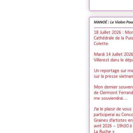
MANOÉ : Le Violon Pou
18 Juillet 2026 : Mo
Cathédrale de la Pui
Colette.
Mardi 14 Juillet 202
Villerest dans le dé
Un reportage sur ma
sur la presse vietn
Mon dernier souveni
de Clermont Ferrand,
me souviendrai…
J’ai le plaisir de vous
participerai au Conc
Graines d’artistes e
avril 2026 – 19h30 à
La Ruche »