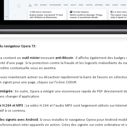
du navigateur Opera 73:
a contient un
outil minier
innovant
anti-Bitcoin
. Il affiche également des badges
rité d'une page. Si la protection contre la fraude et les logiciels malveillants du
nêtre contextuelle vous en avertira.
vez maintenant activer ou désactiver rapidement la barre de favoris en sélectionn
n signet pour une page, cliquez sur l'icône COEUR.
ntégrée :
En outre, Opera a intégré une visionneuse rapide de PDF directement da
sans changer d’application.
e H.264 et MP3 :
La vidéo H.264 et l’audio MP3 sont largement utilisés sur Intern
tif à ce contenu.
des signets avec Android.
Si vous installez le navigateur Opera pour Android mobi
nchronisation inter-appareils en action. Créez des signets sur votre ordinateur et