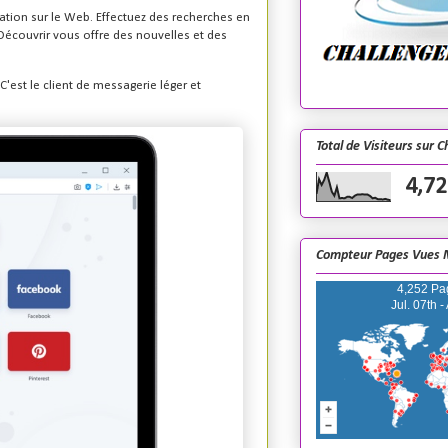
gation sur le Web. Effectuez des recherches en
n Découvrir vous offre des nouvelles et des
 C'est le client de messagerie léger et
Total de Visiteurs sur 
4,72
Compteur Pages Vues 
4,252 Pa
Jul. 07th -