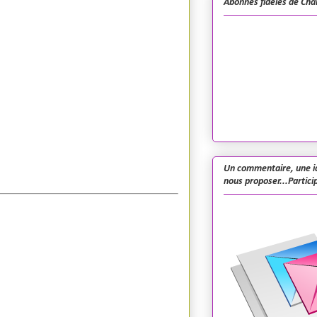
Abonnés fidèles de Cha
Un commentaire, une i
nous proposer...Particip