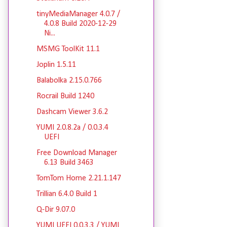
tinyMediaManager 4.0.7 /
4.0.8 Build 2020-12-29
Ni...
MSMG ToolKit 11.1
Joplin 1.5.11
Balabolka 2.15.0.766
Rocrail Build 1240
Dashcam Viewer 3.6.2
YUMI 2.0.8.2a / 0.0.3.4
UEFI
Free Download Manager
6.13 Build 3463
TomTom Home 2.21.1.147
Trillian 6.4.0 Build 1
Q-Dir 9.07.0
YUMI UEFI 0.0.3.3 / YUMI