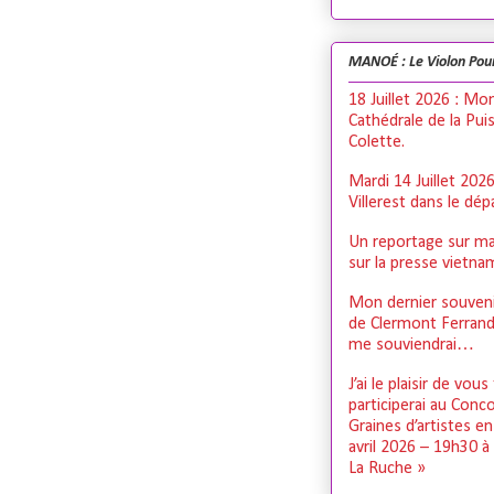
MANOÉ : Le Violon Pou
18 Juillet 2026 : Mo
Cathédrale de la Pui
Colette.
Mardi 14 Juillet 202
Villerest dans le dé
Un reportage sur ma
sur la presse vietn
Mon dernier souveni
de Clermont Ferrand,
me souviendrai…
J’ai le plaisir de vous
participerai au Conc
Graines d’artistes e
avril 2026 – 19h30 à
La Ruche »