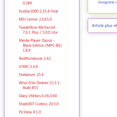
Enregistrer
0.284
foobar2000 2.25.4 Final
MSI Center 2.0.65.0
Article plus r
TweakNow WinSecret
7.6.1 Plus / 5.0.0 Lite
Media Player Classic -
Black Edition (MPC-BE)
1.8.9
RedNotebook 2.42
G'MIC 3.6.6
Stellarium 25.4
Wise Disk Cleaner 11.3.1
Build 851
Glary Utilities 6.36.0.40
Shark007 Codecs 20.5.0
PicView 4.1.0