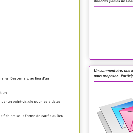
Abonnés fidèles de Cha
Un commentaire, une i
nous proposer...Particip
charge. Désormais, au lieu d'un
ation
par un point-virgule pour les artistes
e fichiers sous forme de carrés au lieu