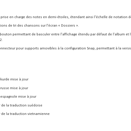
 prise en charge des notes en demi-étoiles, étendant ainsi l'échelle de notation 
ions de tri des chansons sur l'écran « Dossiers ».
 bouton permettant de basculer entre l'affichage étendu par défaut de l'album et 
2.
onnecteur pour supports amovibles à la configuration Snap, permettant à la ver
 kurde mise à jour
 russe mise à jour
 espagnole mise à jour
r de la traduction suédoise
r de la traduction vietnamienne