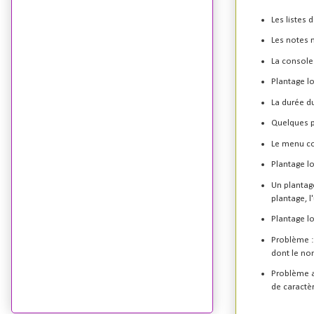
Les listes
Les notes n
La console
Plantage lo
La durée du
Quelques p
Le menu co
Plantage lo
Un plantage
plantage, l
Plantage lo
Problème : 
dont le nom
Problème av
de caractèr