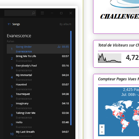
Total de Visiteurs sur 
4,72
Compteur Pages Vues 
2,425 Pa
Jul. 06th -