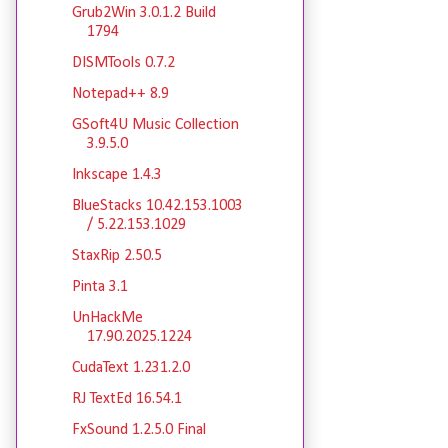
Grub2Win 3.0.1.2 Build
1794
DISMTools 0.7.2
Notepad++ 8.9
GSoft4U Music Collection
3.9.5.0
Inkscape 1.4.3
BlueStacks 10.42.153.1003
/ 5.22.153.1029
StaxRip 2.50.5
Pinta 3.1
UnHackMe
17.90.2025.1224
CudaText 1.231.2.0
RJ TextEd 16.54.1
FxSound 1.2.5.0 Final