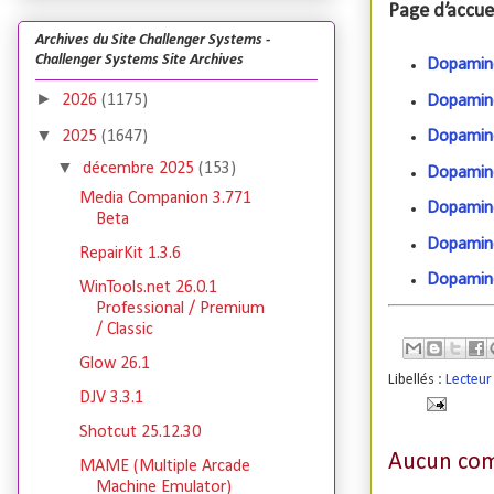
Page d’accuei
Archives du Site Challenger Systems -
Challenger Systems Site Archives
Dopamine
►
2026
(1175)
Dopamine
▼
Dopamine
2025
(1647)
▼
décembre 2025
(153)
Dopamine
Media Companion 3.771
Dopamine
Beta
Dopamine
RepairKit 1.3.6
Dopamine
WinTools.net 26.0.1
Professional / Premium
/ Classic
Glow 26.1
Libellés :
Lecteur
DJV 3.3.1
Shotcut 25.12.30
Aucun com
MAME (Multiple Arcade
Machine Emulator)