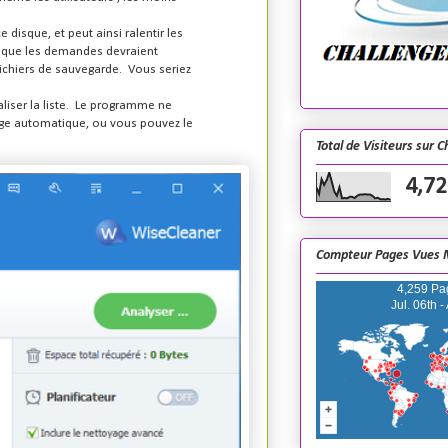
disque, et peut ainsi ralentir les
es que les demandes devraient
 fichiers de sauvegarde. Vous seriez
aliser la liste. Le programme ne
yage automatique, ou vous pouvez le
Total de Visiteurs sur 
4,72
Compteur Pages Vues 
4,259 Pa
Jul. 06th -