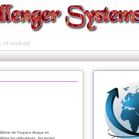
c et Android
r libérer de l'espace disque en
Même les utilisateurs , les moins