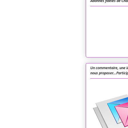
Abonnés fidèles de Cha
Un commentaire, une i
nous proposer...Particip