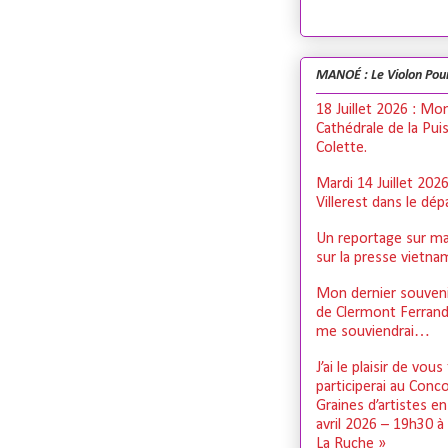
MANOÉ : Le Violon Pou
18 Juillet 2026 : Mo
Cathédrale de la Pui
Colette.
Mardi 14 Juillet 202
Villerest dans le dé
Un reportage sur ma
sur la presse vietn
Mon dernier souveni
de Clermont Ferrand,
me souviendrai…
J’ai le plaisir de vous
participerai au Conc
Graines d’artistes e
avril 2026 – 19h30 à
La Ruche »