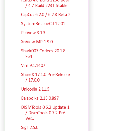
Rufus 4.8 Build 2250 Beta
/ 4.7 Build 2231 Stable
CapCut 6.2.0 / 6.2.8 Beta 2
SystemRescueCd 12.01
PicView 3.1.3
XnView MP 1.9.0
Shark007 Codecs 20.1.8
x64
Vim 9.1.1407
ShareX 17.1.0 Pre-Release
/ 17.0.0
Unicodia 2.11.5
Balabolka 2.15.0.897
DISMTools 0.6.2 Update 1
/ DismTools 0.7.2 Pré-
Ver...
Sigil 2.5.0