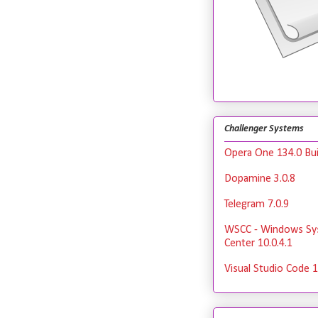
Challenger Systems
Opera One 134.0 Bui
Dopamine 3.0.8
Telegram 7.0.9
WSCC - Windows Sy
Center 10.0.4.1
Visual Studio Code 1