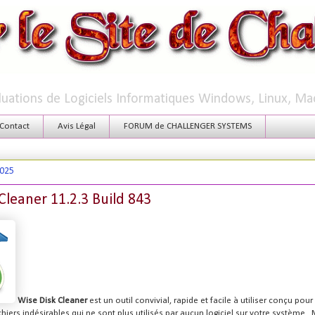
aluations de Logiciels Informatiques Windows, Linux, Ma
Contact
Avis Légal
FORUM de CHALLENGER SYSTEMS
2025
Cleaner 11.2.3 Build 843
Wise Disk Cleaner
est un outil convivial, rapide et facile à utiliser conçu pou
chiers indésirables qui ne sont plus utilisés par aucun logiciel sur votre système. 