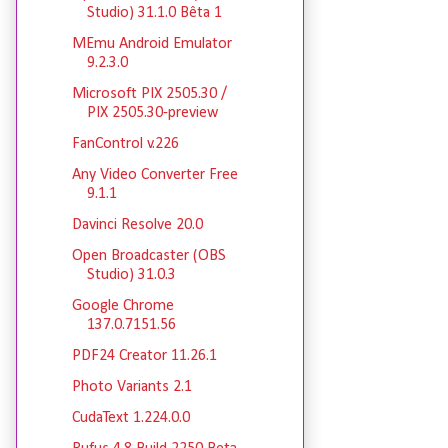
Studio) 31.1.0 Bêta 1
MEmu Android Emulator
9.2.3.0
Microsoft PIX 2505.30 /
PIX 2505.30-preview
FanControl v.226
Any Video Converter Free
9.1.1
Davinci Resolve 20.0
Open Broadcaster (OBS
Studio) 31.0.3
Google Chrome
137.0.7151.56
PDF24 Creator 11.26.1
Photo Variants 2.1
CudaText 1.224.0.0