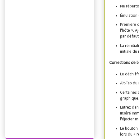
Ne réperto
Émulation 
Première o
l'hôte ». A
par défaut
La réinitia
initiale d
Corrections de 
Le déchiff
Alt-Tab du
Certaines 
graphique
Entrez dan
inséré imm
l'éjecter 
Le bouton 
lors du « 