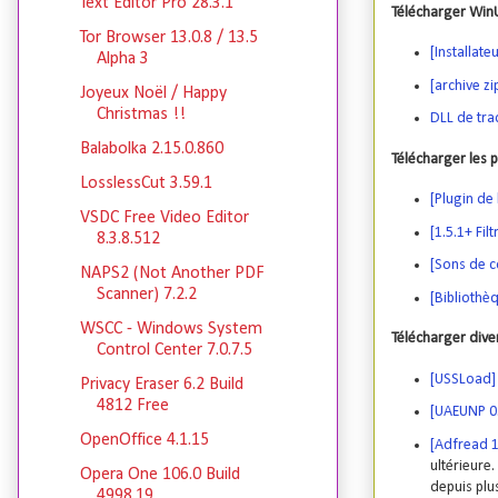
Text Editor Pro 28.3.1
Télécharger WinU
Tor Browser 13.0.8 / 13.5
[Installateu
Alpha 3
[archive zi
Joyeux Noël / Happy
Christmas !!
DLL de tra
Balabolka 2.15.0.860
Télécharger les
LosslessCut 3.59.1
[Plugin de
VSDC Free Video Editor
[1.5.1+ Fi
8.3.8.512
[Sons de c
NAPS2 (Not Another PDF
Scanner) 7.2.2
[Bibliothè
WSCC - Windows System
Télécharger divers
Control Center 7.0.7.5
[USSLoad]
Privacy Eraser 6.2 Build
4812 Free
[UAEUNP 0
OpenOffice 4.1.15
[Adfread 1
ultérieure
Opera One 106.0 Build
depuis plu
4998.19