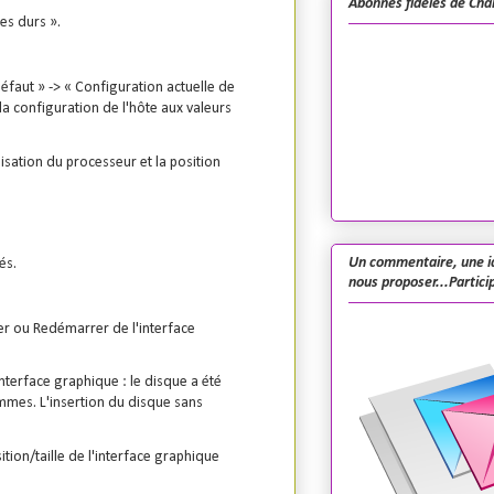
Abonnés fidèles de Cha
es durs ».
aut » -> « Configuration actuelle de
 la configuration de l'hôte aux valeurs
lisation du processeur et la position
Un commentaire, une i
és.
nous proposer...Particip
ser ou Redémarrer de l'interface
interface graphique : le disque a été
mmes. L'insertion du disque sans
ion/taille de l'interface graphique