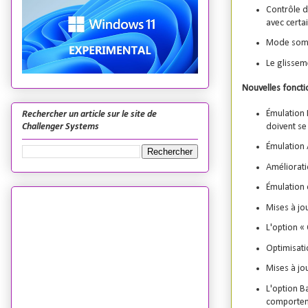
Contrôle d
avec certai
Mode sombr
Le glissem
Nouvelles foncti
Émulation 
Rechercher un article sur le site de
doivent s
Challenger Systems
Émulation 
Améliorati
Émulation 
Mises à jou
L'option «
Optimisat
Mises à jo
L'option B
comporteme