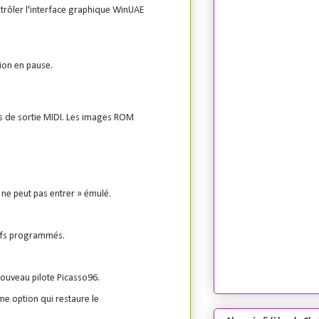
ntrôler l'interface graphique WinUAE
ion en pause.
s de sortie MIDI. Les images ROM
ne peut pas entrer » émulé.
tifs programmés.
nouveau pilote Picasso96.
me option qui restaure le