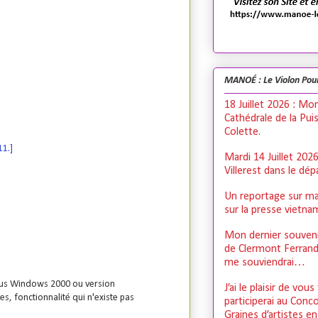
MANOÉ : Le Violon Pou
18 Juillet 2026 : Mo
Cathédrale de la Pui
Colette.
11.]
Mardi 14 Juillet 202
Villerest dans le dé
Un reportage sur ma
sur la presse vietn
Mon dernier souveni
de Clermont Ferrand,
me souviendrai…
 sous Windows 2000 ou version
J’ai le plaisir de vous
s, fonctionnalité qui n'existe pas
participerai au Conc
Graines d’artistes e