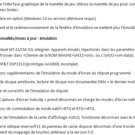
e l'interface graphique de la manette de jeu. Utilisez la manette de jeu pour co
nes limites.
e en option (Windows 10 ou version ultérieure requis)
ent et le redimensionnement de la fenêtre d'émulation ne mettent plus l'émulat
onnalités/mises à jour
:
émulation
Munt MT-32/CM-32L intégrée. Appareils émulés répertoriés dans les paramètre
e trouver dans <Chemin de la ROM WinUAE>\mt32-roms. ou c:\mt32-rom-data\.
AT&T DSP3210 (prototype AA3000). Incomplet.
ons supplémentaires de l'émulation du mode d'écran du chipset programmé.
de disque améliorée, lecture de disque non documentée DMA « le dernier mot 
r et correctifs de l'émulation du chipset.
 Captures d'écran Autoclip » prend désormais en charge les modes d'écran na
ions de commutation de mode natif<>RTG et RTG<>RTG.
ur de l'émulation de la carte d'affichage A2410, fonctionne désormais avec le 
arre oblique inverse/F11 du panneau de saisie dispose désormais d'une troisiè
nt du mappage de touches antérieur à la version 5.0.