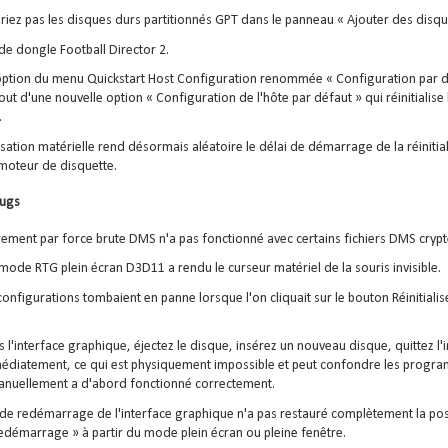
riez pas les disques durs partitionnés GPT dans le panneau « Ajouter des disqu
de dongle Football Director 2.
ption du menu Quickstart Host Configuration renommée « Configuration par déf
jout d'une nouvelle option « Configuration de l'hôte par défaut » qui réinitialise
.
lisation matérielle rend désormais aléatoire le délai de démarrage de la réinitia
u moteur de disquette.
bugs
rement par force brute DMS n'a pas fonctionné avec certains fichiers DMS crypt
 mode RTG plein écran D3D11 a rendu le curseur matériel de la souris invisible.
configurations tombaient en panne lorsque l'on cliquait sur le bouton Réinitiali
.
s l'interface graphique, éjectez le disque, insérez un nouveau disque, quittez l'
édiatement, ce qui est physiquement impossible et peut confondre les progra
manuellement a d'abord fonctionné correctement.
de redémarrage de l'interface graphique n'a pas restauré complètement la posit
redémarrage » à partir du mode plein écran ou pleine fenêtre.