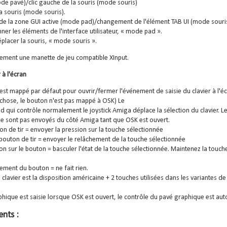
ode pavé)/clic gauche de la souris (mode souris)
 la souris (mode souris).
e la zone GUI active (mode pad)/changement de l'élément TAB UI (mode souris
ner les éléments de l'interface utilisateur, « mode pad ».
placer la souris, « mode souris ».
lement une manette de jeu compatible XInput.
 à l'écran
est mappé par défaut pour ouvrir/fermer l'événement de saisie du clavier à l'éc
chose, le bouton n'est pas mappé à OSK) Le
 qui contrôle normalement le joystick Amiga déplace la sélection du clavier. L
ne sont pas envoyés du côté Amiga tant que OSK est ouvert.
on de tir = envoyer la pression sur la touche sélectionnée
outon de tir = envoyer le relâchement de la touche sélectionnée
n sur le bouton = basculer l'état de la touche sélectionnée. Maintenez la touche
ment du bouton = ne fait rien.
 clavier est la disposition américaine + 2 touches utilisées dans les variantes d
raphique est saisie lorsque OSK est ouvert, le contrôle du pavé graphique est au
nts :