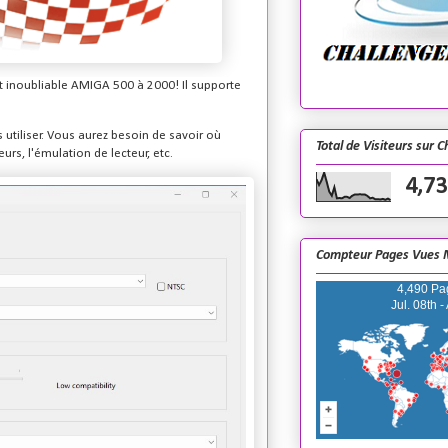
et inoubliable AMIGA 500 à 2000! Il supporte
utiliser. Vous aurez besoin de savoir où
Total de Visiteurs sur 
urs, l'émulation de lecteur, etc.
4,73
Compteur Pages Vues 
4,490 Pa
Jul. 08th -