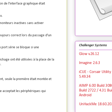
n de l'interface graphique était
x.
oniteurs inactives sans activer
ujours correct lors du passage d'un
Challenger Systems
 port série se bloque si une
Glow v.26.12
chage ont été utilisées à la place de la
Imagine 2.6.3
.
iCUE - Corsair Utilit
5.49.34
t, seule la première était montée et
AIMP 6.00 Build 308
Build 2722 / 4.31 Bu
le acceptait les périphériques qui
Android
UnHackMe 18.60.20