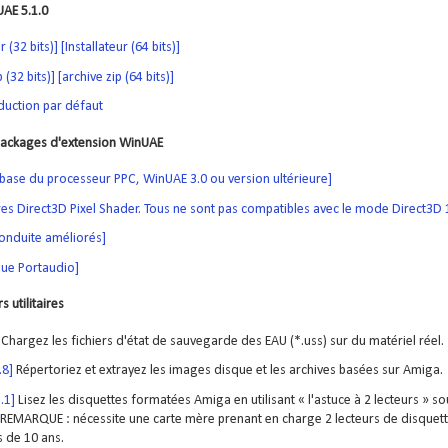
AE 5.1.0
r (32 bits)]
[Installateur (64 bits)]
p (32 bits)]
[archive zip (64 bits)]
duction par défaut
 packages d'extension WinUAE
 base du processeur PPC, WinUAE 3.0 ou version ultérieure]
ltres Direct3D Pixel Shader. Tous ne sont pas compatibles avec le mode Direct3D 
onduite améliorés]
que Portaudio]
 utilitaires
Chargez les fichiers d'état de sauvegarde des EAU (*.uss) sur du matériel réel.
.8]
Répertoriez et extrayez les images disque et les archives basées sur Amiga.
.1]
Lisez les disquettes formatées Amiga en utilisant « l'astuce à 2 lecteurs »
. REMARQUE : nécessite une carte mère prenant en charge 2 lecteurs de disquette
s de 10 ans.