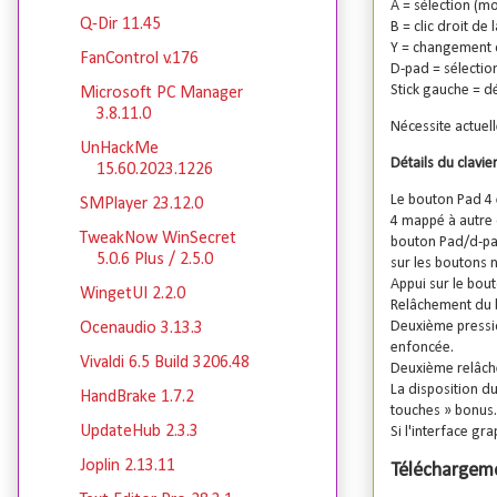
A = sélection (m
Q-Dir 11.45
B = clic droit de
Y = changement d
FanControl v.176
D-pad = sélection
Stick gauche = dé
Microsoft PC Manager
3.8.11.0
Nécessite actuel
UnHackMe
Détails du clavier
15.60.2023.1226
Le bouton Pad 4 
SMPlayer 23.12.0
4 mappé à autre 
TweakNow WinSecret
bouton Pad/d-pad
5.0.6 Plus / 2.5.0
sur les boutons 
Appui sur le bout
WingetUI 2.2.0
Relâchement du b
Deuxième pressio
Ocenaudio 3.13.3
enfoncée.
Vivaldi 6.5 Build 3206.48
Deuxième relâche
La disposition du
HandBrake 1.7.2
touches » bonus.
UpdateHub 2.3.3
Si l'interface g
Joplin 2.13.11
Téléchargeme