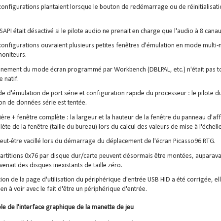
configurations plantaient lorsque le bouton de redémarrage ou de réinitialisatio
API était désactivé si le pilote audio ne prenait en charge que l'audio à 8 canau
configurations ouvraient plusieurs petites fenêtres d'émulation en mode multi-m
moniteurs.
nnement du mode écran programmé par Workbench (DBLPAL, etc.) n'était pas to
 natif.
 d'émulation de port série et configuration rapide du processeur : le pilote du
on de données série est tentée.
ière + fenêtre complète : la largeur et la hauteur de la fenêtre du panneau d'affi
lète de la fenêtre (taille du bureau) lors du calcul des valeurs de mise à l'échelle
peut-être vacillé lors du démarrage du déplacement de l'écran Picasso96 RTG.
partitions 0x76 par disque dur/carte peuvent désormais être montées, auparavan
venait des disques inexistants de taille zéro.
tion de la page d'utilisation du périphérique d'entrée USB HID a été corrigée, el
ien à voir avec le fait d'être un périphérique d'entrée.
le de l'interface graphique de la manette de jeu