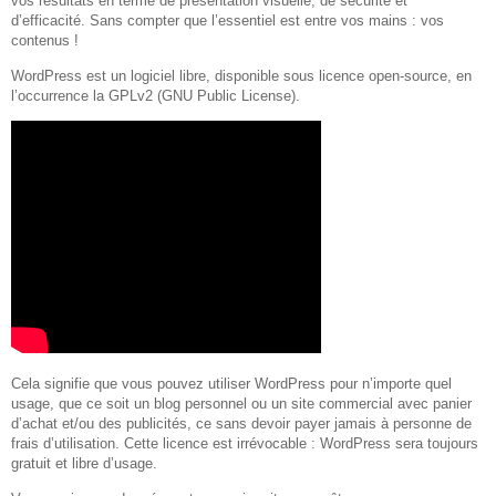
vos résultats en terme de présentation visuelle, de sécurité et
d’efficacité. Sans compter que l’essentiel est entre vos mains : vos
contenus !
WordPress est un logiciel libre, disponible sous licence open-source, en
l’occurrence la GPLv2 (GNU Public License).
Cela signifie que vous pouvez utiliser WordPress pour n’importe quel
usage, que ce soit un blog personnel ou un site commercial avec panier
d’achat et/ou des publicités, ce sans devoir payer jamais à personne de
frais d’utilisation. Cette licence est irrévocable : WordPress sera toujours
gratuit et libre d’usage.