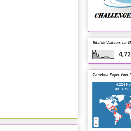
Total de Visiteurs sur 
4,72
Compteur Pages Vues 
4,224 Pa
Jul. 07th -