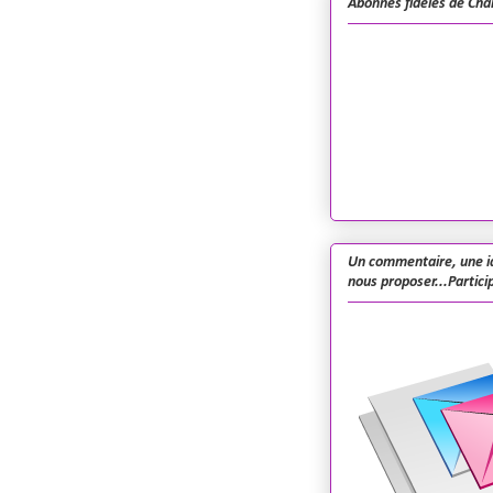
Abonnés fidèles de Cha
Un commentaire, une i
nous proposer...Particip