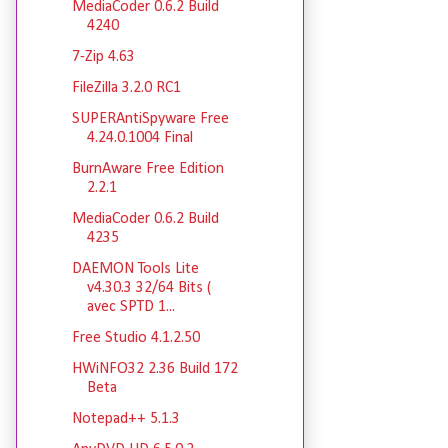
MediaCoder 0.6.2 Build
4240
7-Zip 4.63
FileZilla 3.2.0 RC1
SUPERAntiSpyware Free
4.24.0.1004 Final
BurnAware Free Edition
2.2.1
MediaCoder 0.6.2 Build
4235
DAEMON Tools Lite
v4.30.3 32/64 Bits (
avec SPTD 1...
Free Studio 4.1.2.50
HWiNFO32 2.36 Build 172
Beta
Notepad++ 5.1.3