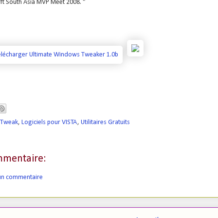
ft South Asia MVP Meet 2008. “
l Tweak
,
Logiciels pour VISTA
,
Utilitaires Gratuits
mentaire:
 un commentaire