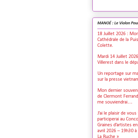
MANOÉ : Le Violon Pou
18 Juillet 2026 : Mo
Cathédrale de la Pui
Colette.
Mardi 14 Juillet 202
Villerest dans le dé
Un reportage sur ma
sur la presse vietn
Mon dernier souveni
de Clermont Ferrand,
me souviendrai…
J’ai le plaisir de vous
participerai au Conc
Graines d’artistes e
avril 2026 – 19h30 à
La Ruche »