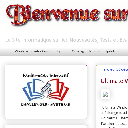
Le Site Informatique sur les Nouveautés, Tests et Ev
Windows Insider Community
Catalogue Microsoft Update
mercredi 10 dé
Ultimate 
Ultimate Windows
téléchargé et ut
judicieux ajustem
Tweaker détecte 