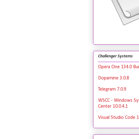
Challenger Systems
Opera One 134.0 Bui
Dopamine 3.0.8
Telegram 7.0.9
WSCC - Windows Sy
Center 10.0.4.1
Visual Studio Code 1