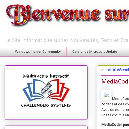
Le Site Informatique sur les Nouveautés, Tests et Ev
Windows Insider Community
Catalogue Microsoft Update
mardi 30 décem
MediaCode
MediaCoder
codecs et des d'
Avec de nombreus
un tas d'outils 
MediaCoder peut 