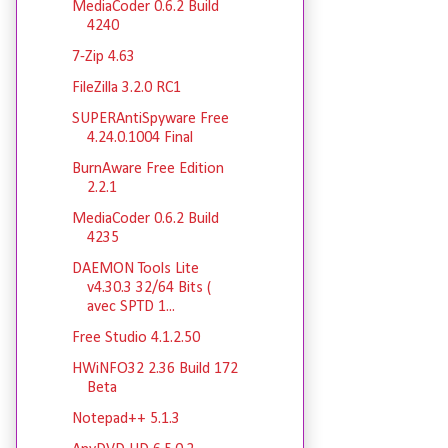
MediaCoder 0.6.2 Build
4240
7-Zip 4.63
FileZilla 3.2.0 RC1
SUPERAntiSpyware Free
4.24.0.1004 Final
BurnAware Free Edition
2.2.1
MediaCoder 0.6.2 Build
4235
DAEMON Tools Lite
v4.30.3 32/64 Bits (
avec SPTD 1...
Free Studio 4.1.2.50
HWiNFO32 2.36 Build 172
Beta
Notepad++ 5.1.3