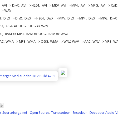
, AVI => DivX, AVI => H264, AVI => MKV, AVI => MP4, AVI => MPG, AVI => XviD
=> WAV.
I, DivX => DivX, DivX => H264, DivX => MKV, DivX => MP4, DivX => MPG, DivX 
P3, OGG => OGG, OGG => WAV.
AC, RAM => MP3, RAM => OGG, RAM => WAV.
C, WMA => MP3, WMA => OGG, WMA => WAV, WAV => AAC, WAV => MP3, WAV
ls Sourceforge.net - Open Source
,
Transcodeur - Encodeur - Décodeur Audio-V