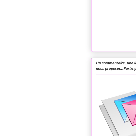
Un commentaire, une i
nous proposer...Particip