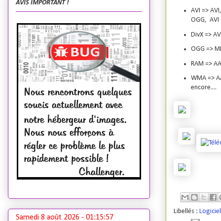
AVIS IMPORTANT !
AVI => AVI
OGG, AVI 
DivX => AV
OGG => M
RAM => A
WMA => AA
encore....
Libellés :
Logicie
Samedi 8 août 2026 -
01:15:58