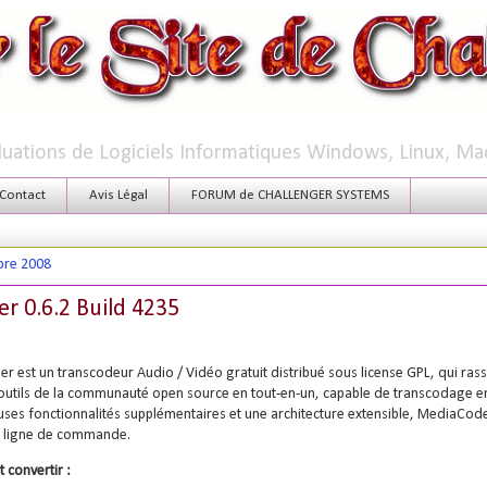
aluations de Logiciels Informatiques Windows, Linux, Ma
Contact
Avis Légal
FORUM de CHALLENGER SYSTEMS
bre 2008
r 0.6.2 Build 4235
 est un transcodeur Audio / Vidéo gratuit distribué sous license GPL, qui ras
outils de la communauté open source en tout-en-un, capable de transcodage ent
es fonctionnalités supplémentaires et une architecture extensible, MediaCode
en ligne de commande.
convertir :