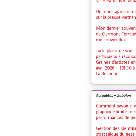
Villerest dans le dé
Un reportage sur ma
sur la presse vietn
Mon dernier souveni
de Clermont Ferrand,
me souviendrai…
J’ai le plaisir de vous
participerai au Conc
Graines d’artistes e
avril 2026 – 19h30 à
La Ruche »
Actualités – Zebulon
Comment savoir si v
graphique limite rée
performances de je
Gestion des identifia
stratégique du gest