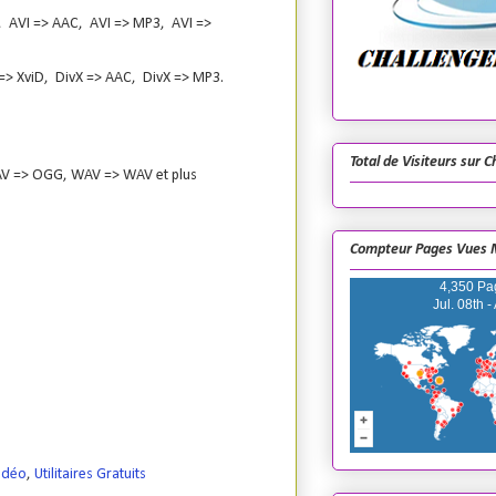
, AVI => AAC, AVI => MP3, AVI =>
=> XviD, DivX => AAC, DivX => MP3.
Total de Visiteurs sur 
 => OGG, WAV => WAV et plus
Compteur Pages Vues 
4,350 Pa
Jul. 08th -
idéo
,
Utilitaires Gratuits