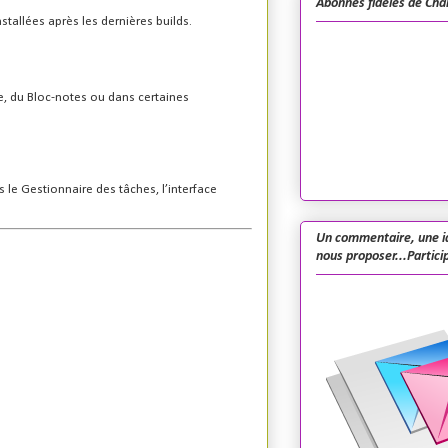
Abonnés fidèles de Cha
stallées après les dernières builds.
he, du Bloc-notes ou dans certaines
 le Gestionnaire des tâches, l’interface
Un commentaire, une i
nous proposer...Particip