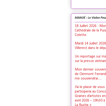
MANOÉ : Le Violon Pou
18 Juillet 2026 : Mo
Cathédrale de la Pui
Colette.
Mardi 14 Juillet 202
Villerest dans le dé
Un reportage sur ma
sur la presse vietn
Mon dernier souveni
de Clermont Ferrand,
me souviendrai…
J’ai le plaisir de vous
participerai au Conc
Graines d’artistes e
avril 2026 – 19h30 à
La Ruche »