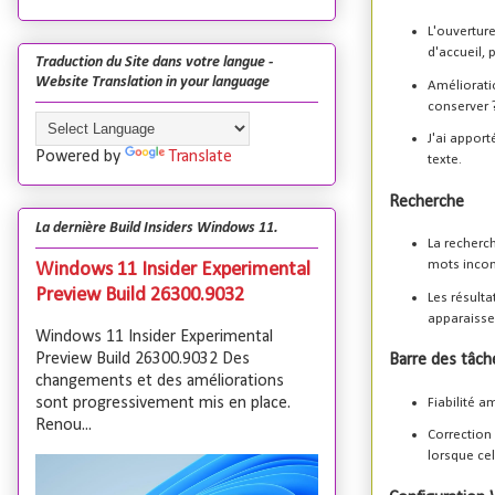
L'ouverture
d'accueil, 
Traduction du Site dans votre langue -
Website Translation in your language
Améliorati
conserver ?
J'ai apport
Powered by
Translate
texte.
Recherche
La dernière Build Insiders Windows 11.
La recherch
mots incom
Windows 11 Insider Experimental
Preview Build 26300.9032
Les résult
apparaissen
Windows 11 Insider Experimental
Preview Build 26300.9032 Des
Barre des tâch
changements et des améliorations
sont progressivement mis en place.
Fiabilité a
Renou...
Correction
lorsque cel