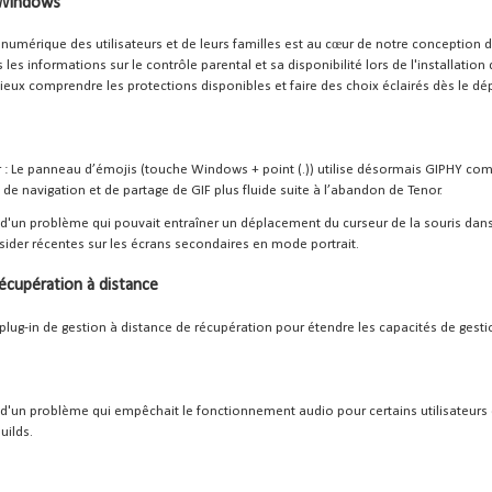
 Windows
é numérique des utilisateurs et de leurs familles est au cœur de notre conception
les informations sur le contrôle parental et sa disponibilité lors de l'installatio
eux comprendre les protections disponibles et faire des choix éclairés dès le dép
r : Le panneau d’émojis (touche Windows + point (.)) utilise désormais GIPHY com
de navigation et de partage de GIF plus fluide suite à l’abandon de Tenor.
 d'un problème qui pouvait entraîner un déplacement du curseur de la souris dans
sider récentes sur les écrans secondaires en mode portrait.
récupération à distance
 plug-in de gestion à distance de récupération pour étendre les capacités de ge
 d'un problème qui empêchait le fonctionnement audio pour certains utilisateurs
uilds.