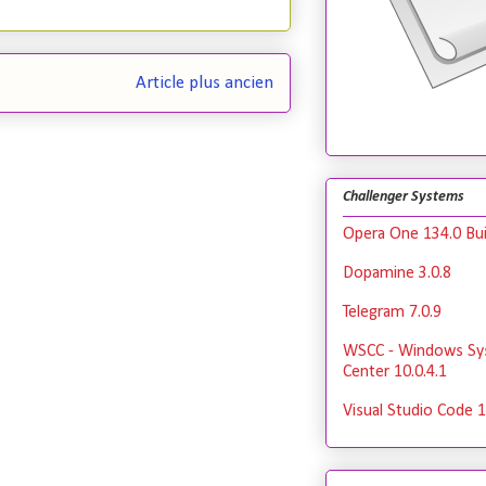
Article plus ancien
Challenger Systems
Opera One 134.0 Bui
Dopamine 3.0.8
Telegram 7.0.9
WSCC - Windows Sy
Center 10.0.4.1
Visual Studio Code 1