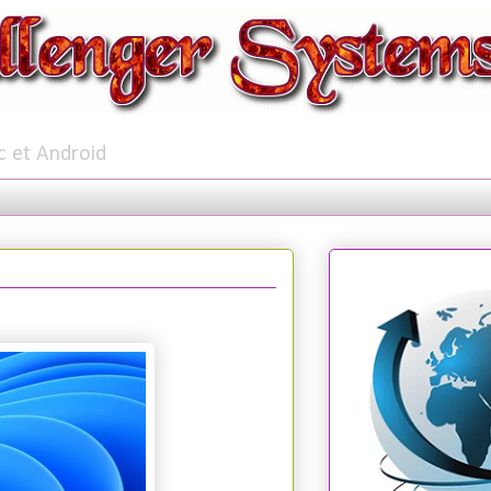
c et Android
7