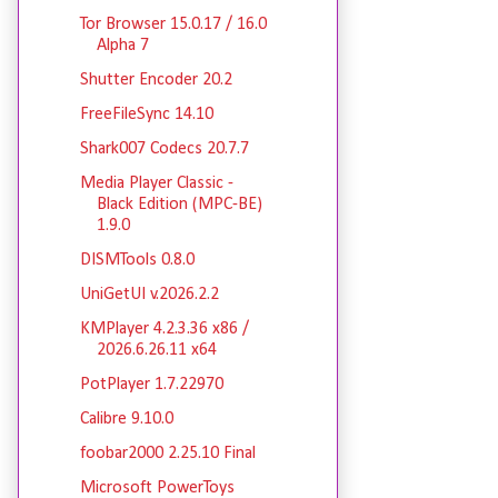
Tor Browser 15.0.17 / 16.0
Alpha 7
Shutter Encoder 20.2
FreeFileSync 14.10
Shark007 Codecs 20.7.7
Media Player Classic -
Black Edition (MPC-BE)
1.9.0
DISMTools 0.8.0
UniGetUI v.2026.2.2
KMPlayer 4.2.3.36 x86 /
2026.6.26.11 x64
PotPlayer 1.7.22970
Calibre 9.10.0
foobar2000 2.25.10 Final
Microsoft PowerToys