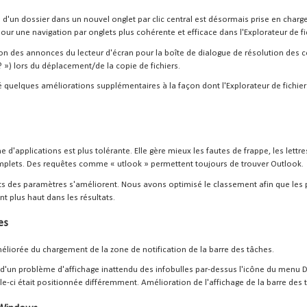
 d'un dossier dans un nouvel onglet par clic central est désormais prise en charge
pour une navigation par onglets plus cohérente et efficace dans l'Explorateur de fi
on des annonces du lecteur d'écran pour la boîte de dialogue de résolution des co
 ») lors du déplacement/de la copie de fichiers.
é quelques améliorations supplémentaires à la façon dont l'Explorateur de fichiers
e d'applications est plus tolérante. Elle gère mieux les fautes de frappe, les lettr
plets. Des requêtes comme « utlook » permettent toujours de trouver Outlook.
ats des paramètres s'améliorent. Nous avons optimisé le classement afin que les 
t plus haut dans les résultats.
es
méliorée du chargement de la zone de notification de la barre des tâches.
 d'un problème d'affichage inattendu des infobulles par-dessus l'icône du menu 
le-ci était positionnée différemment. Amélioration de l'affichage de la barre des 