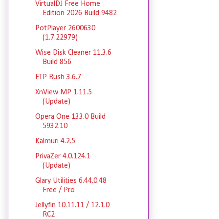
VirtualDJ Free Home
Edition 2026 Build 9482
PotPlayer 2600630
(1.7.22979)
Wise Disk Cleaner 11.3.6
Build 856
FTP Rush 3.6.7
XnView MP 1.11.5
(Update)
Opera One 133.0 Build
5932.10
Kalmuri 4.2.5
PrivaZer 4.0.124.1
(Update)
Glary Utilities 6.44.0.48
Free / Pro
Jellyfin 10.11.11 / 12.1.0
RC2