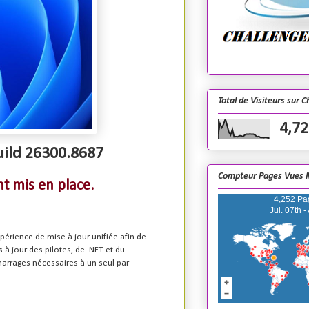
Total de Visiteurs sur 
4,72
uild 26300.8687
Compteur Pages Vues 
t mis en place.
4,252 Pa
Jul. 07th -
érience de mise à jour unifiée afin de
jour des pilotes, de .NET et du
arrages nécessaires à un seul par