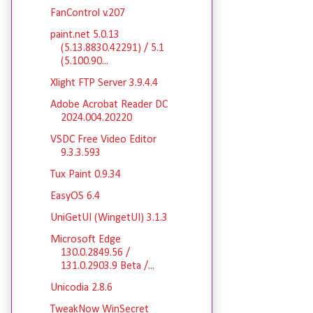
FanControl v.207
paint.net 5.0.13
(5.13.8830.42291) / 5.1
(5.100.90...
Xlight FTP Server 3.9.4.4
Adobe Acrobat Reader DC
2024.004.20220
VSDC Free Video Editor
9.3.3.593
Tux Paint 0.9.34
EasyOS 6.4
UniGetUI (WingetUI) 3.1.3
Microsoft Edge
130.0.2849.56 /
131.0.2903.9 Beta /...
Unicodia 2.8.6
TweakNow WinSecret