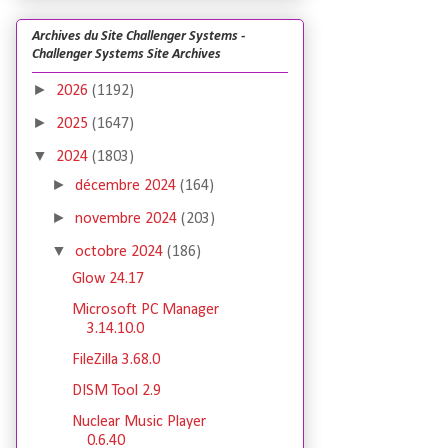
Archives du Site Challenger Systems -
Challenger Systems Site Archives
►
2026
(1192)
►
2025
(1647)
▼
2024
(1803)
►
décembre 2024
(164)
►
novembre 2024
(203)
▼
octobre 2024
(186)
Glow 24.17
Microsoft PC Manager
3.14.10.0
FileZilla 3.68.0
DISM Tool 2.9
Nuclear Music Player
0.6.40