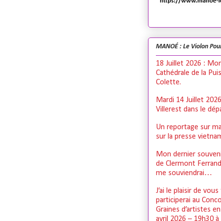
MANOÉ : Le Violon Pou
18 Juillet 2026 : Mo
Cathédrale de la Pui
Colette.
Mardi 14 Juillet 202
Villerest dans le dé
Un reportage sur ma
sur la presse vietn
Mon dernier souveni
de Clermont Ferrand,
me souviendrai…
J’ai le plaisir de vous
participerai au Conc
Graines d’artistes e
avril 2026 – 19h30 à