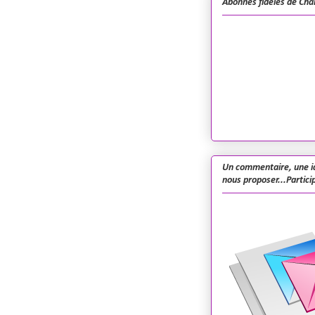
Abonnés fidèles de Cha
Un commentaire, une i
nous proposer...Particip