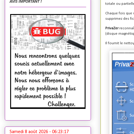
AVIS IMPORTANT !
totale ou partiell
Chaque fois que v
supprimez des fich
PrivaZer
reconnaî
(disque magnétiqu
Il fournit le net
Samedi 8 août 2026 -
06:23:18