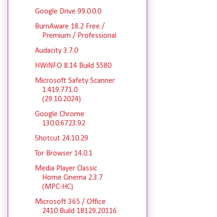
Google Drive 99.0.0.0
BurnAware 18.2 Free /
Premium / Professional
Audacity 3.7.0
HWiNFO 8.14 Build 5580
Microsoft Safety Scanner
1.419.771.0
(29.10.2024)
Google Chrome
130.0.6723.92
Shotcut 24.10.29
Tor Browser 14.0.1
Media Player Classic
Home Cinema 2.3.7
(MPC-HC)
Microsoft 365 / Office
2410 Build 18129.20116