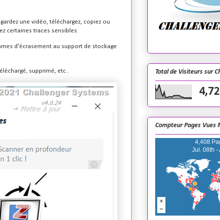
egardez une vidéo, téléchargez, copiez ou
sez certaines traces sensibles.
thmes d'écrasement au support de stockage
téléchargé, supprimé, etc..
Total de Visiteurs sur 
4,72
Compteur Pages Vues 
4,408 Pa
Jul. 08th -