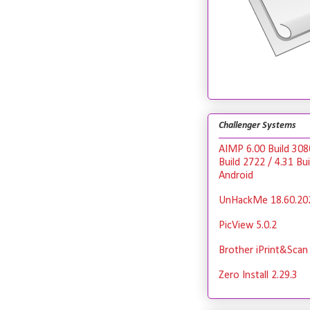
Challenger Systems
AIMP 6.00 Build 308
Build 2722 / 4.31 Bu
Android
UnHackMe 18.60.20
PicView 5.0.2
Brother iPrint&Scan 
Zero Install 2.29.3