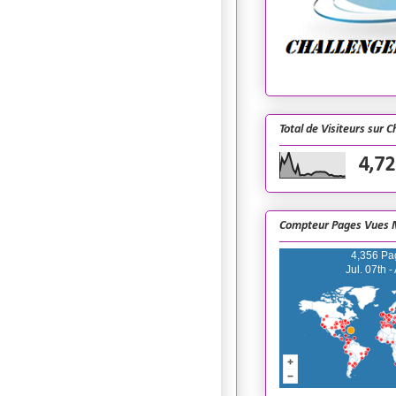
Total de Visiteurs sur 
4,72
Compteur Pages Vues 
4,356 Pa
Jul. 07th -