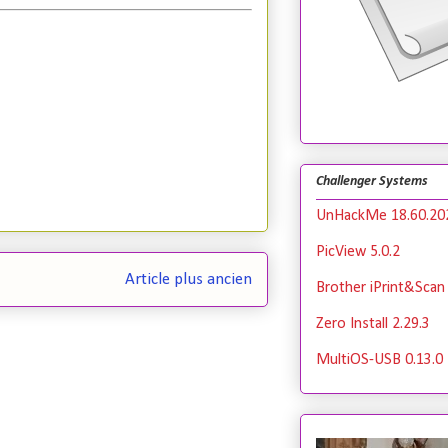
Challenger Systems
UnHackMe 18.60.20
PicView 5.0.2
Article plus ancien
Brother iPrint&Scan 
Zero Install 2.29.3
MultiOS-USB 0.13.0