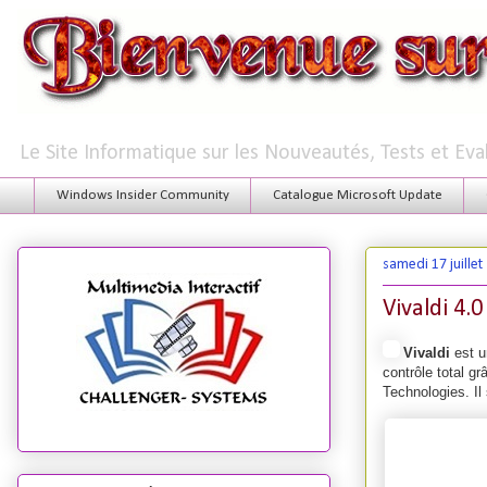
Le Site Informatique sur les Nouveautés, Tests et Ev
Windows Insider Community
Catalogue Microsoft Update
samedi 17 juillet
Vivaldi 4.
Vivaldi
est u
contrôle total gr
Technologies. Il