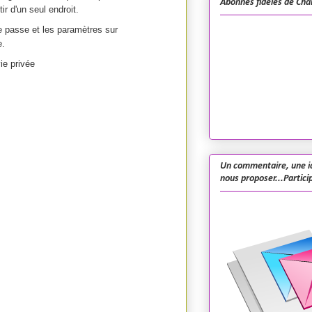
Abonnés fidèles de Cha
ir d'un seul endroit.
de passe et les paramètres sur
e.
ie privée
Un commentaire, une i
nous proposer...Particip