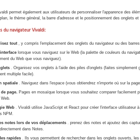
valdi permet également aux utilisateurs de personnaliser l'apparence des élémen
e-plan, le thème général, la barre d'adresse et le positionnement des onglets 
s du navigateur Vivaldi:
isez tout
, y compris l'emplacement des onglets du navigateur ou des barres
interface
lorsque vous naviguez sur le Web (la palette de couleurs du naviga
nement du Web que vous naviguez).
nglets
. Organisez vos onglets à l'aide des piles d'onglets (faites simplement 
nt multiple facile).
n spatiale
. Naviguez dans l'espace (vous obtiendrez n'importe où sur la pag
 de page.
Pages en mosaïque lorsque vous souhaitez comparer facilement plu
r Web.
gie Web
. Vivaldi utilise JavaScript et React pour créer l'interface utilisateur 
es NPM.
es notes lors de vos déplacements
. prenez des notes et ajoutez des capt
 directement dans Notes.
s rapides
. Ils vous permettent de rechercher dans les onglets ouverts, les 