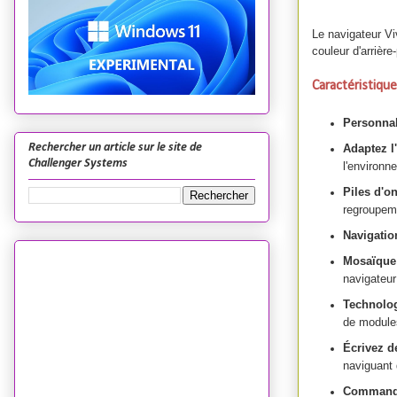
Le navigateur Vi
couleur d'arrièr
Caractéristique
Personnal
Rechercher un article sur le site de
Adaptez l'
Challenger Systems
l'environ
Piles d'o
regroupeme
Navigatio
Mosaïque
navigateu
Technolo
de modul
Écrivez d
naviguant
Commande