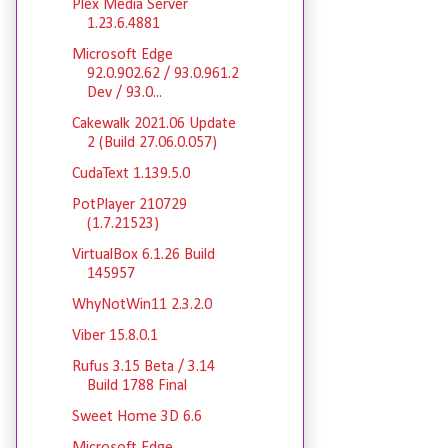
Plex Media Server
1.23.6.4881
Microsoft Edge
92.0.902.62 / 93.0.961.2
Dev / 93.0...
Cakewalk 2021.06 Update
2 (Build 27.06.0.057)
CudaText 1.139.5.0
PotPlayer 210729
(1.7.21523)
VirtualBox 6.1.26 Build
145957
WhyNotWin11 2.3.2.0
Viber 15.8.0.1
Rufus 3.15 Beta / 3.14
Build 1788 Final
Sweet Home 3D 6.6