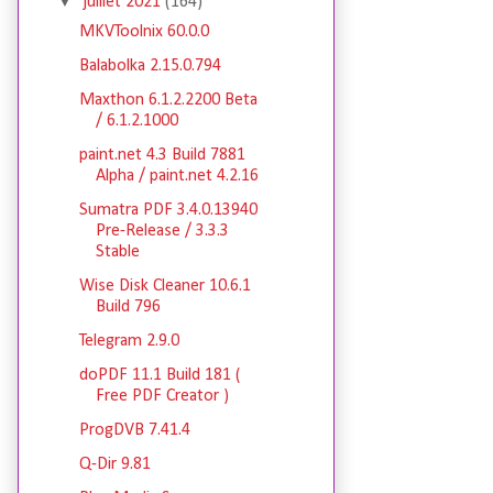
▼
juillet 2021
(164)
MKVToolnix 60.0.0
Balabolka 2.15.0.794
Maxthon 6.1.2.2200 Beta
/ 6.1.2.1000
paint.net 4.3 Build 7881
Alpha / paint.net 4.2.16
Sumatra PDF 3.4.0.13940
Pre-Release / 3.3.3
Stable
Wise Disk Cleaner 10.6.1
Build 796
Telegram 2.9.0
doPDF 11.1 Build 181 (
Free PDF Creator )
ProgDVB 7.41.4
Q-Dir 9.81