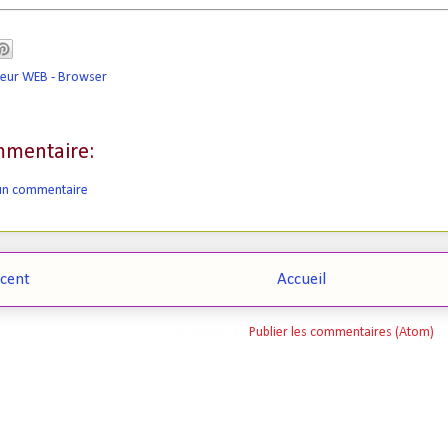
teur WEB - Browser
mentaire:
 un commentaire
écent
Accueil
Inscription à :
Publier les commentaires (Atom)