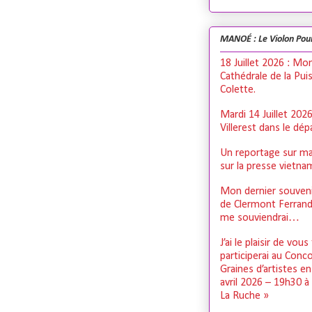
MANOÉ : Le Violon Pou
18 Juillet 2026 : Mo
Cathédrale de la Pui
Colette.
Mardi 14 Juillet 202
Villerest dans le dé
Un reportage sur ma
sur la presse vietn
Mon dernier souveni
de Clermont Ferrand,
me souviendrai…
J’ai le plaisir de vous
participerai au Conc
Graines d’artistes e
avril 2026 – 19h30 à
La Ruche »