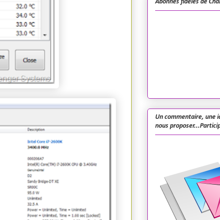
Abonnés fidèles de Cha
Un commentaire, une i
nous proposer...Particip