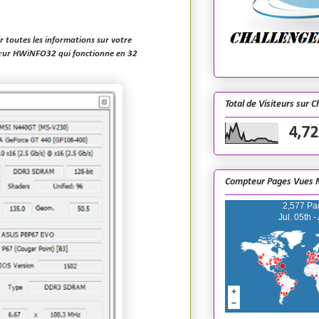
ir toutes les informations sur votre
sœur
HWiNFO32
qui fonctionne en 32
Total de Visiteurs sur 
4,72
Compteur Pages Vues 
2,577 Pa
Jul. 05th -