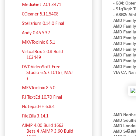
- G34: Opte
MediaGet 2.01.3471
- S1g3/g4: T
CCleaner 5.11.5408
- ASB2: Athl
AMD Family 
Stellarium 0.14.0 Final
AMD Family 
AMD Family 
Andy 0.45.5.37
AMD Family 
MKVToolnix 8.5.1
AMD Family 
AMD Family 
VirtualBox 5.0.8 Build
AMD Family 
103449
AMD Family
AMD Family
DVDVideoSoft Free
VIA C7, Nan
Studio 6.5.7.1016 ( MAJ
)
MKVToolnix 8.5.0
RJ TextEd 10.70 Final
Notepad++ 6.8.4
AMD Norther
FileZilla 3.14.1
AMD Souther
AIMP 4.00 Build 1663
AMD London 
Cartes
AMD Sea Isl
Beta 4 /AIMP 3.60 Build