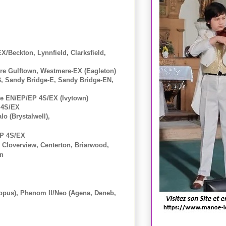
/Beckton, Lynnfield, Clarksfield,
ore Gulftown, Westmere-EX (Eagleton)
B, Sandy Bridge-E, Sandy Bridge-EN,
idge EN/EP/EP 4S/EX (Ivytown)
P 4S/EX
lo (Brystalwell),
EP 4S/EX
, Cloverview, Centerton, Briarwood,
on
ropus), Phenom II/Neo (Agena, Deneb,