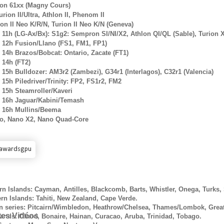
ron 61xx (Magny Cours)
urion II/Ultra, Athlon II, Phenom II
on II Neo K/R/N, Turion II Neo K/N (Geneva)
11h (LG-Ax/Bx): S1g2: Sempron SI/NI/X2, Athlon QI/QL (Sable), Turion X2
12h Fusion/Llano (FS1, FM1, FP1)
14h Brazos/Bobcat: Ontario, Zacate (FT1)
14h (FT2)
15h Bulldozer: AM3r2 (Zambezi), G34r1 (Interlagos), C32r1 (Valencia)
15h Piledriver/Trinity: FP2, FS1r2, FM2
15h Steamroller/Kaveri
 16h Jaguar/Kabini/Temash
 16h Mullins/Beema
o, Nano X2, Nano Quad-Core
n Islands: Cayman, Antilles, Blackcomb, Barts, Whistler, Onega, Turks,
n Islands: Tahiti, New Zealand, Cape Verde.
series: Pitcairn/Wimbledon, Heathrow/Chelsea, Thames/Lombok, Grea
 Vidéos
ands: Oland, Bonaire, Hainan, Curacao, Aruba, Trinidad, Tobago.