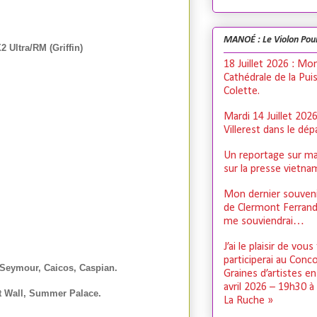
MANOÉ : Le Violon Pou
 Ultra/RM (Griffin)
18 Juillet 2026 : Mo
Cathédrale de la Pui
Colette.
Mardi 14 Juillet 202
Villerest dans le dé
Un reportage sur ma
sur la presse vietn
Mon dernier souveni
de Clermont Ferrand,
me souviendrai…
J’ai le plaisir de vous
participerai au Conc
 Seymour, Caicos, Caspian.
Graines d’artistes e
avril 2026 – 19h30 à
t Wall, Summer Palace.
La Ruche »