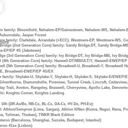
em family: Bloomfield, Nehalem-EP/Gainestown, Nehalem-WS, Nehalem-EX
Auburndale, Jasper Forest
ere family: Clarkdale, Arrandale (+ECC), Westmere-EP, Westmere-WS, C
eurs
 Bridge (2nd Generation Core) family: Sandy Bridge-DT, Sandy Bridge-M
e-EP/EP 4S (Jaketown)
idge (3rd Generation Core) family: Ivy Bridge-DT, Ivy Bridge-MB, Ivy Br
ll (4th Generation Core) family: Haswell-DT/MB/ULT/Y, Haswell-EN/EP/E
ell (5th Generation Core) family: Broadwell-U, Broadwell-Y, Broadwell Ha
DE, Broadwell-EN/EP/EP 4S/EX
ke family: Skylake-U, Skylake-Y, Skylake-H, Skylake-S, Skylake-E/EN/EP/
 Silverthorne, Diamondville, Pineview, Tunnel Creek, Lincroft, Cedarview
Bay Trail, Avoton, Rangeley, Braswell, Cherryview, Apollo Lake, Denvert
Phi: Knights Corner, Knights Landing
10h (DR-Ax/Bx, RB-Cx, BL-Cx, DA-Cx, HY-Dx, PH-Ex):
: Athlon/Sempron (Lima, Sargas), Athlon II/Neo (Kuma, Regor, Rana, P
eka, Toliman, Thuban), TWKR Black Edition
Opteron (Barcelona, Shanghai, Suzuka, Budapest, Istanbul)
teron 41xx (Lisbon)