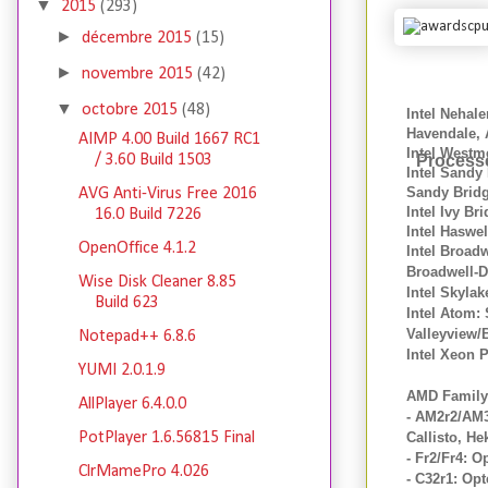
▼
2015
(293)
►
décembre 2015
(15)
►
novembre 2015
(42)
▼
octobre 2015
(48)
Intel Nehal
Havendale, 
AIMP 4.00 Build 1667 RC1
Intel Westm
Process
/ 3.60 Build 1503
Intel Sandy
Sandy Bridg
AVG Anti-Virus Free 2016
Intel Ivy Br
16.0 Build 7226
Intel Haswe
OpenOffice 4.1.2
Intel Broadw
Broadwell-
Wise Disk Cleaner 8.85
Intel Skyla
Build 623
Intel Atom:
Valleyview/
Notepad++ 6.8.6
Intel Xeon 
YUMI 2.0.1.9
AMD Family 
AllPlayer 6.4.0.0
- AM2r2/AM3
Callisto, H
PotPlayer 1.6.56815 Final
- Fr2/Fr4: 
ClrMamePro 4.026
- C32r1: Op