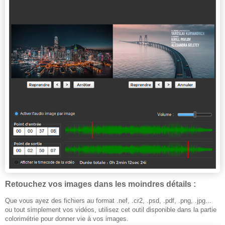
Retouchez vos images dans les moindres détails :
Que vous ayez des fichiers au format .nef, .cr2, .psd, .pdf, .png, .jpg...
ou tout simplement vos vidéos, utilisez cet outil disponible dans la partie
colorimétrie pour donner vie à vos images.