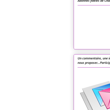
Abonnés fidèles de Cha
Un commentaire, une i
nous proposer...Particip