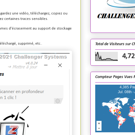
egardez une vidéo, téléchargez, copiez ou
sez certaines traces sensibles.
thmes d'écrasement au support de stockage
téléchargé, supprimé, etc..
Total de Visiteurs sur 
4,72
Compteur Pages Vues 
4,385 Pa
Jul. 08th -