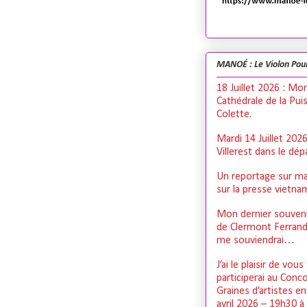
MANOÉ : Le Violon Pou
18 Juillet 2026 : Mo
Cathédrale de la Pui
Colette.
Mardi 14 Juillet 202
Villerest dans le dé
Un reportage sur ma
sur la presse vietn
Mon dernier souveni
de Clermont Ferrand,
me souviendrai…
J’ai le plaisir de vous
participerai au Conc
Graines d’artistes e
avril 2026 – 19h30 à