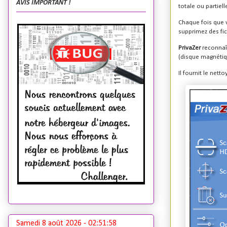
AVIS IMPORTANT !
totale ou partiell
Chaque fois que v
supprimez des fich
PrivaZer
reconnaî
(disque magnétiqu
Il fournit le net
Samedi 8 août 2026 -
02:51:59