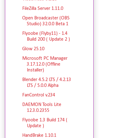
FileZilla Server 1.11.0
Open Broadcaster (OBS
Studio) 32.0.0 Beta 1
Flyoobe (Flyby11) - 1.4
Build 200 ( Update 2 )
Glow 25.10
Microsoft PC Manager
3.17.12.0 (Offline
Installer)
Blender 4.5.2 LTS / 4.2.13
LTS / 5.0.0 Alpha
FanControl v.234
DAEMON Tools Lite
12.3.0.2355
Flyoobe 1.3 Build 174 (
Update )
HandBrake 1.10.1