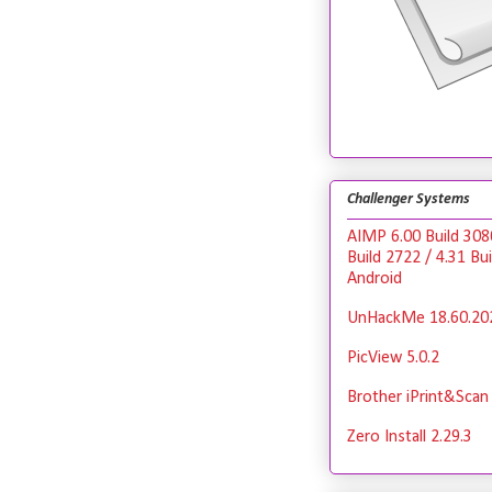
Challenger Systems
AIMP 6.00 Build 308
Build 2722 / 4.31 Bu
Android
UnHackMe 18.60.20
PicView 5.0.2
Brother iPrint&Scan 
Zero Install 2.29.3