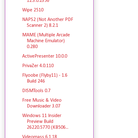
12.3.0.2356
Wipe 2510
NAPS2 (Not Another PDF
Scanner 2) 8.2.1
MAME (Multiple Arcade
Machine Emulator)
0.280
ActivePresenter 10.0.0
PrivaZer 4.0.110
Flyoobe (Flyby11) - 1.6
Build 246
DISMTools 0.7
Free Music & Video
Downloader 3.07
Windows 11 Insider
Preview Build
26220.5770 (KB506...
Videomass 6.1.18