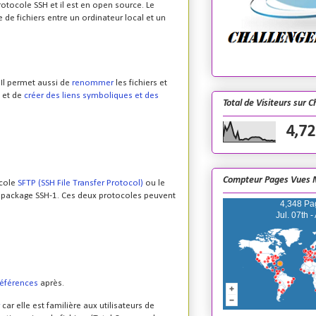
protocole
SSH
et il est en open source. Le
de fichiers entre un ordinateur local et un
. Il permet aussi de
renommer
les fichiers et
 et de
créer des liens symboliques et des
Total de Visiteurs sur 
4,72
Compteur Pages Vues 
ocole
SFTP (SSH File Transfer Protocol)
ou le
u package
SSH-1
. Ces deux protocoles peuvent
4,348 Pa
Jul. 07th -
éférences
après.
car elle est familière aux utilisateurs de