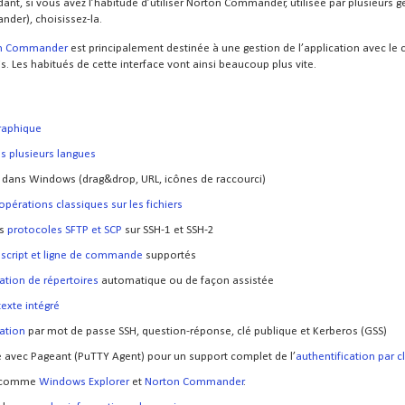
t, si vous avez l’habitude d’utiliser Norton Commander, utilisée par plusieurs g
nder), choisissez-la.
on Commander
est principalement destinée à une gestion de l’application avec le 
is. Les habitués de cette interface vont ainsi beaucoup plus vite.
graphique
ns plusieurs langues
dans Windows (drag&drop,
URL
, icônes de raccourci)
opérations classiques sur les fichiers
s
protocoles SFTP et SCP
sur
SSH-1
et
SSH-2
e script et ligne de commande
supportés
ation de répertoires
automatique ou de façon assistée
texte intégré
cation
par mot de passe
SSH
, question-réponse, clé publique et Kerberos (
GSS
)
 avec Pageant (PuTTY Agent) pour un support complet de l’
authentification par c
comme
Windows Explorer
et
Norton Commander
.