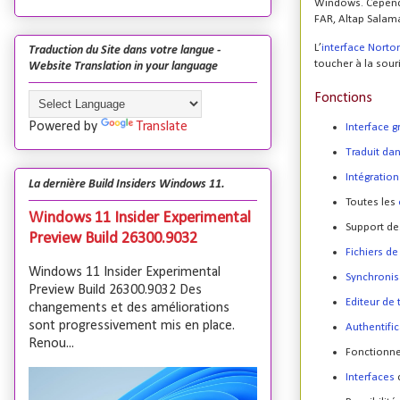
Windows. Cependan
FAR, Altap Salama
L’
interface Nort
Traduction du Site dans votre langue -
toucher à la sour
Website Translation in your language
Fonctions
Powered by
Translate
Interface 
Traduit da
Intégration
La dernière Build Insiders Windows 11.
Toutes les
Windows 11 Insider Experimental
Support de
Preview Build 26300.9032
Fichiers d
Windows 11 Insider Experimental
Synchronis
Preview Build 26300.9032 Des
Editeur de 
changements et des améliorations
sont progressivement mis en place.
Authentifi
Renou...
Fonctionne
Interfaces