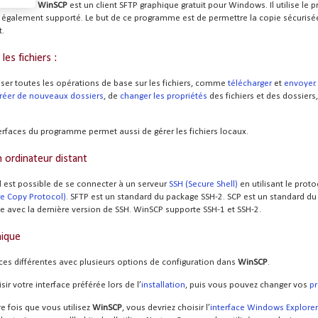
WinSCP
est un client
SFTP
graphique gratuit pour Windows. Il utilise le 
 également supporté. Le but de ce programme est de permettre la copie sécurisée 
t.
les fichiers :
iser toutes les opérations de base sur les fichiers, comme
télécharger
et
envoyer
réer de nouveaux dossiers
, de
changer les propriétés
des fichiers et des dossiers,
rfaces du programme permet aussi de gérer les fichiers locaux.
 ordinateur distant
il est possible de se connecter à un serveur
SSH (Secure Shell)
en utilisant le prot
re Copy Protocol)
.
SFTP
est un standard du package
SSH-2
.
SCP
est un standard d
e avec la dernière version de
SSH
. WinSCP supporte
SSH-1
et
SSH-2
.
hique
faces différentes avec plusieurs options de configuration dans
WinSCP
.
ir votre interface préférée lors de l’
installation
, puis vous pouvez changer vos
pr
re fois que vous utilisez
WinSCP
, vous devriez choisir l’
interface Windows Explorer