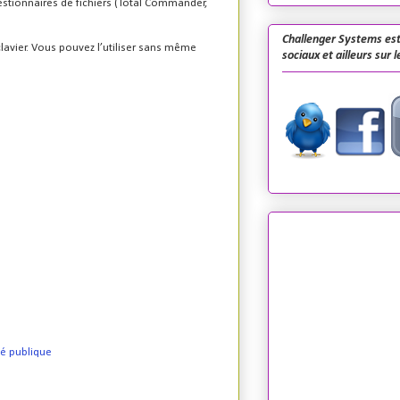
estionnaires de fichiers (Total Commander,
Challenger Systems est
clavier. Vous pouvez l’utiliser sans même
sociaux et ailleurs sur 
lé publique