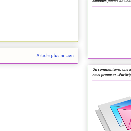
Abonnés fidèles de Cha
Article plus ancien
Un commentaire, une i
nous proposer...Particip