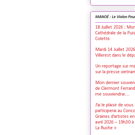
MANOÉ : Le Violon Pou
18 Juillet 2026 : Mo
Cathédrale de la Pui
Colette.
Mardi 14 Juillet 202
Villerest dans le dé
Un reportage sur ma
sur la presse vietn
Mon dernier souveni
de Clermont Ferrand,
me souviendrai…
J’ai le plaisir de vous
participerai au Conc
Graines d’artistes e
avril 2026 – 19h30 à
La Ruche »