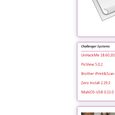
Challenger Systems
UnHackMe 18.60.20
PicView 5.0.2
Brother iPrint&Scan 
Zero Install 2.29.3
MultiOS-USB 0.13.0