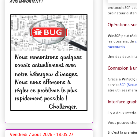
AVIS IMPORTANT !
protocole
SCP
est
ordinateur distan
Opérations sur 
WinSCP
peut réal
les dossiers, de
c
raccourcis
.
Une des deux inte
Connexion à un
Grâce à
WinSCP,
service
SCP (Secu
être utilisés mêm
Interface grap
Il y a deux inter
Vous pouvez chois
Si c’est la premiè
Vendredi 7 août 2026 -
18:05:28