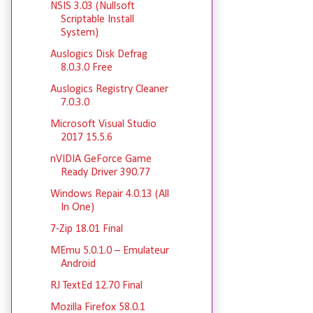
NSIS 3.03 (Nullsoft
Scriptable Install
System)
Auslogics Disk Defrag
8.0.3.0 Free
Auslogics Registry Cleaner
7.0.3.0
Microsoft Visual Studio
2017 15.5.6
nVIDIA GeForce Game
Ready Driver 390.77
Windows Repair 4.0.13 (All
In One)
7-Zip 18.01 Final
MEmu 5.0.1.0 – Emulateur
Android
RJ TextEd 12.70 Final
Mozilla Firefox 58.0.1