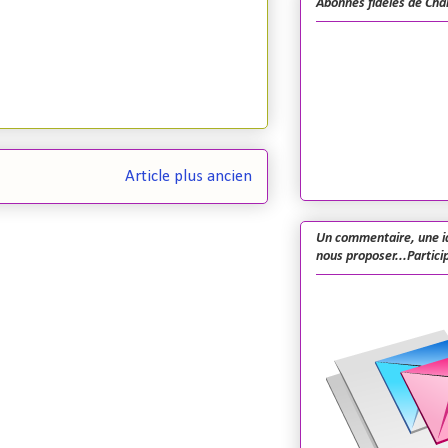
Abonnés fidèles de Cha
Article plus ancien
Un commentaire, une i
nous proposer...Particip