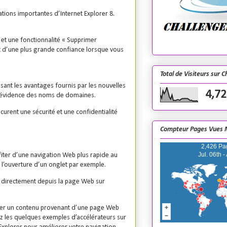
ations importantes d’Internet Explorer 8.
 et une fonctionnalité « Supprimer
 et d’une plus grande confiance lorsque vous
Total de Visiteurs sur 
sant les avantages fournis par les nouvelles
4,72
 en évidence des noms de domaines.
urent une sécurité et une confidentialité
Compteur Pages Vues 
2,426 Pa
Jul. 06th -
iter d’une navigation Web plus rapide au
’ouverture d’un onglet par exemple.
t, directement depuis la page Web sur
tager un contenu provenant d’une page Web
tez les quelques exemples d’accélérateurs sur