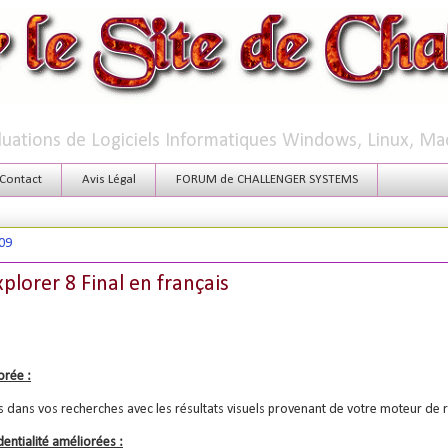
aluations de Logiciels Informatiques Windows, Linux, Ma
Contact
Avis Légal
FORUM de CHALLENGER SYSTEMS
09
xplorer 8 Final en français
orée :
dans vos recherches avec les résultats visuels provenant de votre moteur de 
dentialité améliorées :