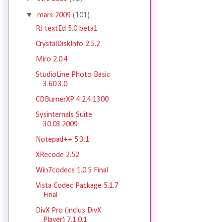
▼
mars 2009
(101)
RJ textEd 5.0 beta1
CrystalDiskInfo 2.5.2
Miro 2.0.4
StudioLine Photo Basic
3.60.3.0
CDBurnerXP 4.2.4.1300
Sysinternals Suite
30.03.2009
Notepad++ 5.3.1
XRecode 2.52
Win7codecs 1.0.5 Final
Vista Codec Package 5.1.7
Final
DivX Pro (inclus DivX
Player) 7.1.0.1