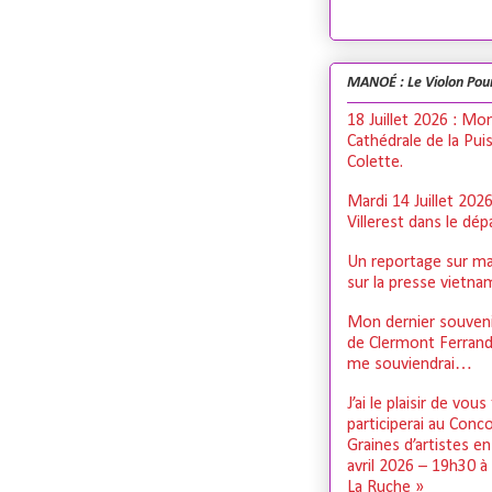
MANOÉ : Le Violon Pou
18 Juillet 2026 : Mo
Cathédrale de la Pui
Colette.
Mardi 14 Juillet 202
Villerest dans le dé
Un reportage sur ma
sur la presse vietn
Mon dernier souveni
de Clermont Ferrand,
me souviendrai…
J’ai le plaisir de vous
participerai au Conc
Graines d’artistes e
avril 2026 – 19h30 à
La Ruche »