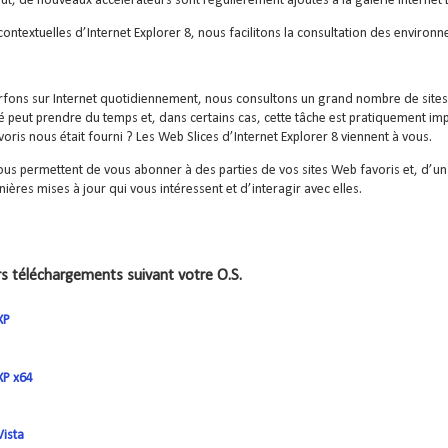
out, de nouveaux accélérateurs sont régulièrement ajoutés à la galerie Internet 
contextuelles d’Internet Explorer 8, nous facilitons la consultation des environn
fons sur Internet quotidiennement, nous consultons un grand nombre de sites. 
 peut prendre du temps et, dans certains cas, cette tâche est pratiquement impos
oris nous était fourni ? Les Web Slices d’Internet Explorer 8 viennent à vous.
us permettent de vous abonner à des parties de vos sites Web favoris et, d’un s
rnières mises à jour qui vous intéressent et d’interagir avec elles.
s téléchargements suivant votre O.S.
XP
P x64
ista