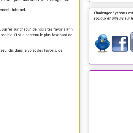
Explorer pour améliorer votre navigation.
ements Internet.
Challenger Systems est
sociaux et ailleurs sur 
Surfer sur chacun de nos sites favoris afin
sible. Et si le contenu le plus fascinant de
eul clic dans le volet des Favoris, de