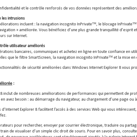
onfidentialité et le contrôle renforcés de vos données représentent des amélior
 les intrusions
éliorations incluent : la navigation incognito InPrivate™, le blocage InPrivate™
navigation » améliorée. Vous bénéficiez d’une plus grande tranquillité d’esprit
urs sur Internet.
trôle utilisateur améliorés
érations bancaires, communiquez et achetez en ligne en toute confiance en utili
telles que le filtre SmartScreen, la navigation incognito InPrivate™ et la mise
nctionnalités de sécurité améliorées dans Windows Internet Explorer 8 vous proc
éliorée
:
r 8 inclut de nombreuses améliorations de performances qui permettent de prof
n avez besoin : au démarrage du navigateur, au chargement d’une page ou à l
 d’Internet Explorer 8 facilitent l’accès à des services Web qui vous intéressen
fez.
élérateurs pour rechercher, envoyer par courrier électronique, traduire ou par
train de visualiser d’un simple clic droit de souris. Pour en savoir plus, consul