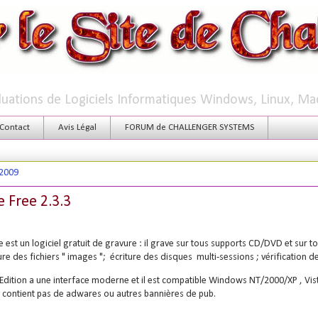
aluations de Logiciels Informatiques Windows, Linux, Ma
Contact
Avis Légal
FORUM de CHALLENGER SYSTEMS
 2009
 Free 2.3.3
est un logiciel gratuit de gravure : il grave sur tous supports CD/DVD et sur to
re des fichiers " images "; écriture des disques multi-sessions ; vérification de l'
dition a une interface moderne et il est compatible Windows NT/2000/XP , Vista
ne contient pas de adwares ou autres bannières de pub.