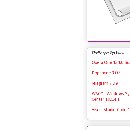
Challenger Systems
Opera One 134.0 Bui
Dopamine 3.0.8
Telegram 7.0.9
WSCC - Windows Sy
Center 10.0.4.1
Visual Studio Code 1