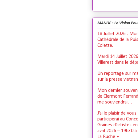
MANOÉ : Le Violon Pou
18 Juillet 2026 : Mo
Cathédrale de la Pui
Colette.
Mardi 14 Juillet 202
Villerest dans le dé
Un reportage sur ma
sur la presse vietn
Mon dernier souveni
de Clermont Ferrand,
me souviendrai…
J’ai le plaisir de vous
participerai au Conc
Graines d’artistes e
avril 2026 – 19h30 à
La Ruche »