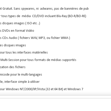
 Gratuit. Sans spywares, ni adwares, pas de bannières de pub
ur tous types de média CD/DVD incluant Blu-Ray (BD-R/BD-RE)
s disques images ( ISO etc ..)
es DVDs en format Vidéo
es CDs Audio ( fichiers WAV, MP3, ou fichier WMA )
des disques images
our tous les interfaces matérielles
n Multi-Session pour tous formats de médias supportés
ication des fichiers
nicode pour le multi-langages
ble, interface simple à utiliser
our Windows NT/2000/XP/Vista (32 et 64 Bit) et Windows 7