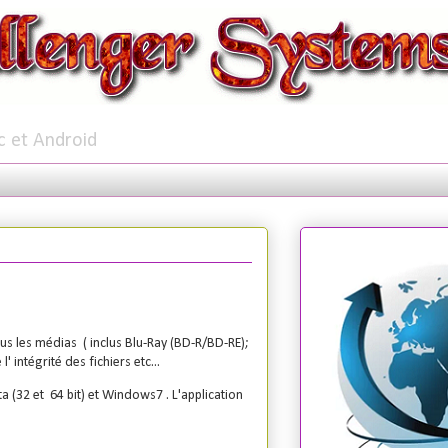
c et Android
us les médias ( inclus Blu-Ray (BD-R/BD-RE);
 intégrité des fichiers etc...
 (32 et 64 bit) et Windows7 . L'application