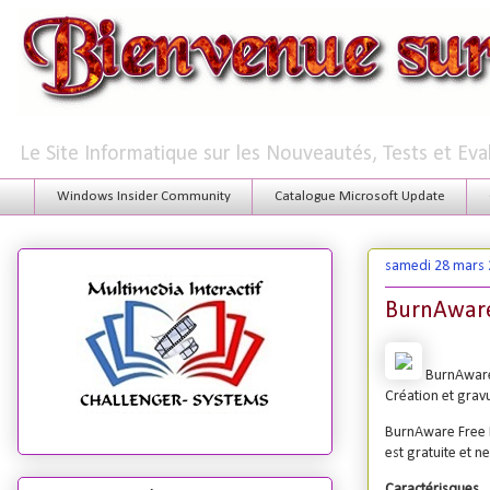
Le Site Informatique sur les Nouveautés, Tests et Ev
Windows Insider Community
Catalogue Microsoft Update
samedi 28 mars
BurnAware
BurnAware 
Création et gravu
BurnAware Free E
est gratuite et 
Caractérisques