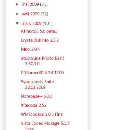
►
mai 2009
(71)
►
avril 2009
(72)
▼
mars 2009
(101)
RJ textEd 5.0 beta1
CrystalDiskInfo 2.5.2
Miro 2.0.4
StudioLine Photo Basic
3.60.3.0
CDBurnerXP 4.2.4.1300
Sysinternals Suite
30.03.2009
Notepad++ 5.3.1
XRecode 2.52
Win7codecs 1.0.5 Final
Vista Codec Package 5.1.7
Final