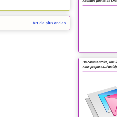
Abonnés fidèles de Cha
Article plus ancien
Un commentaire, une i
nous proposer...Particip