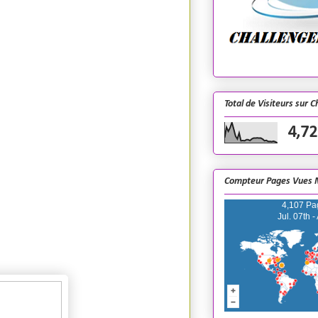
Total de Visiteurs sur 
4,72
Compteur Pages Vues 
4,107 Pa
Jul. 07th -