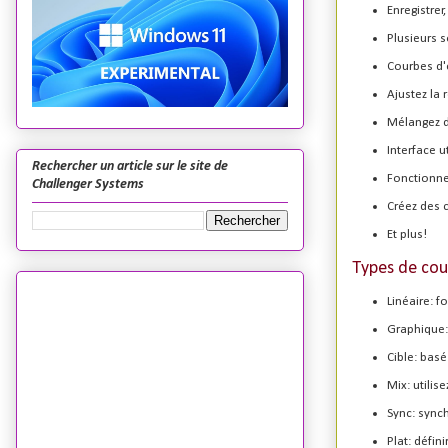
Enregistrer
Plusieurs s
Courbes d'
Ajustez la 
Mélangez d
Interface u
Rechercher un article sur le site de
Fonctionne
Challenger Systems
Créez des 
Et plus!
Types de cou
Linéaire: f
Graphique:
Cible: basé
Mix: utili
Sync: sync
Plat: défini