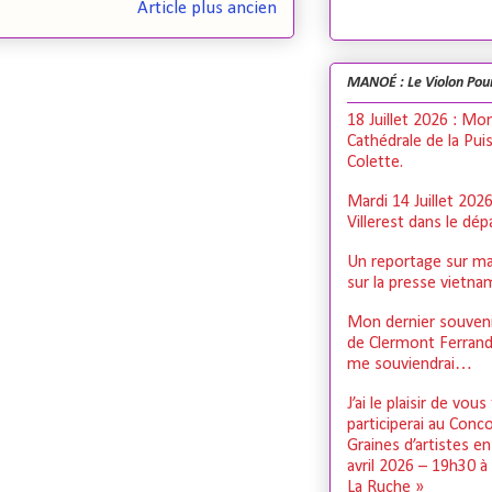
Article plus ancien
MANOÉ : Le Violon Pou
18 Juillet 2026 : Mo
Cathédrale de la Pui
Colette.
Mardi 14 Juillet 202
Villerest dans le dé
Un reportage sur ma
sur la presse vietn
Mon dernier souveni
de Clermont Ferrand,
me souviendrai…
J’ai le plaisir de vous
participerai au Conc
Graines d’artistes e
avril 2026 – 19h30 à
La Ruche »