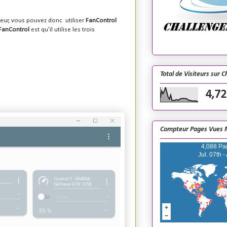
teur, vous pouvez donc utiliser
FanControl
FanControl
est qu'il utilise les trois
Total de Visiteurs sur 
4,72
Compteur Pages Vues 
4,088 Pa
Jul. 07th -