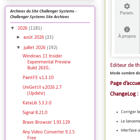
Archives du Site Challenger Systems -
Challenger Systems Site Archives
▼
2026
(1181)
►
août 2026
(33)
▼
juillet 2026
(192)
Windows 11 Insider
Experimental Preview
Editeur de t
Build 2630...
Mode sombre dis
PaintFE v.1.3.10
Page d’accue
UniGetUI v.2026.2.7
(Update)
ChangeLog :
KataLib 5.3.3.0
Corriger l
Signal 8.21.0
Le lanceme
Brave Browser 1.93.129
Interface 
Any Video Converter 9.2.5
Free