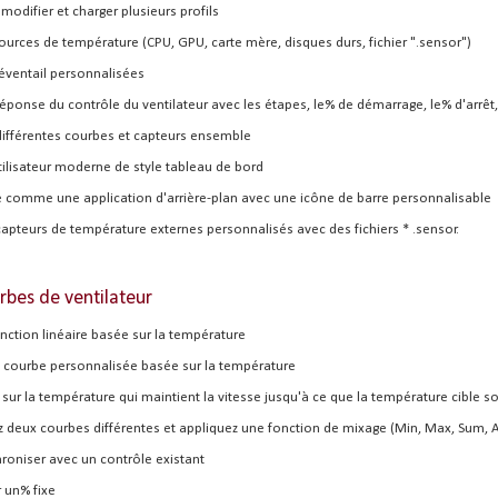
, modifier et charger plusieurs profils
ources de température (CPU, GPU, carte mère, disques durs, fichier ".sensor")
éventail personnalisées
réponse du contrôle du ventilateur avec les étapes, le% de démarrage, le% d'arrêt,
ifférentes courbes et capteurs ensemble
tilisateur moderne de style tableau de bord
 comme une application d'arrière-plan avec une icône de barre personnalisable
capteurs de température externes personnalisés avec des fichiers * .sensor.
rbes de ventilateur
onction linéaire basée sur la température
 courbe personnalisée basée sur la température
 sur la température qui maintient la vitesse jusqu'à ce que la température cible so
sez deux courbes différentes et appliquez une fonction de mixage (Min, Max, Sum, 
hroniser avec un contrôle existant
r un% fixe