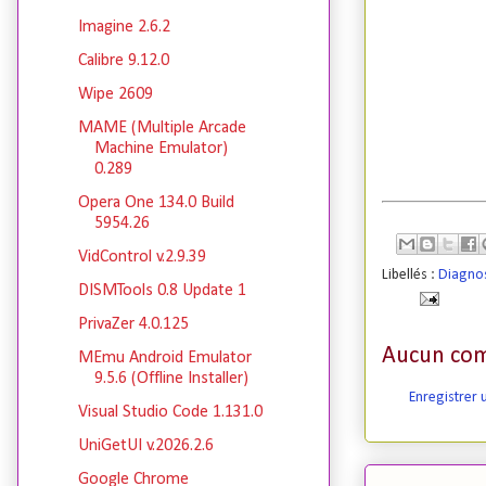
Imagine 2.6.2
Calibre 9.12.0
Wipe 2609
MAME (Multiple Arcade
Machine Emulator)
0.289
Opera One 134.0 Build
5954.26
VidControl v.2.9.39
Libellés :
Diagnos
DISMTools 0.8 Update 1
PrivaZer 4.0.125
Aucun com
MEmu Android Emulator
9.5.6 (Offline Installer)
Enregistrer
Visual Studio Code 1.131.0
UniGetUI v.2026.2.6
Google Chrome