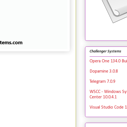
Challenger Systems
Opera One 134.0 Bui
Dopamine 3.0.8
Telegram 7.0.9
WSCC - Windows Sy
Center 10.0.4.1
Visual Studio Code 1