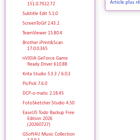
Article plus r
151.0.7922.72
Subtitle Edit 5.1.0
ScreenToGif 2.43.2
TeamViewer 15.80.4
Brother iPrint&Scan
17.0.0.365
nVIDIA GeForce Game
Ready Driver 610.88
Krita Studio 5.3.3 / 6.0.3
PicPick 7.6.0
DCP-o-matic 2.18.45
FotoSketcher Studio 4.50
EaseUS Todo Backup Free
Edition 2026
(20260727)
GSoft4U Music Collection