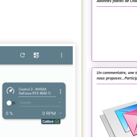
Abonnés fidèles de Cha
Un commentaire, une i
nous proposer...Particip