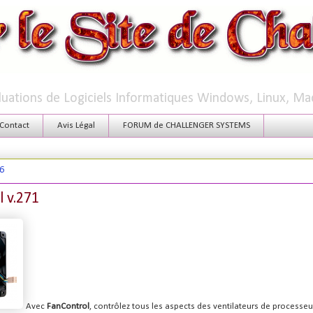
aluations de Logiciels Informatiques Windows, Linux, Ma
Contact
Avis Légal
FORUM de CHALLENGER SYSTEMS
26
 v.271
Avec
FanControl
, contrôlez tous les aspects des ventilateurs de processe