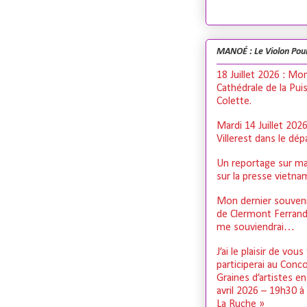
MANOÉ : Le Violon Pou
18 Juillet 2026 : Mo
Cathédrale de la Pui
Colette.
Mardi 14 Juillet 202
Villerest dans le dé
Un reportage sur ma
sur la presse vietn
Mon dernier souveni
de Clermont Ferrand,
me souviendrai…
J’ai le plaisir de vous
participerai au Conc
Graines d’artistes e
avril 2026 – 19h30 à
La Ruche »