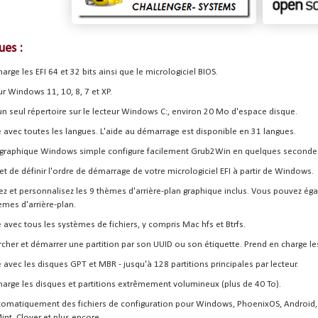
ques
:
arge les EFI 64 et 32 ​​bits ainsi que le micrologiciel BIOS.
sur Windows 11, 10, 8, 7 et XP.
un seul répertoire sur le lecteur Windows C:, environ 20 Mo d'espace disque.
 avec toutes les langues. L'aide au démarrage est disponible en 31 langues.
e graphique Windows simple configure facilement Grub2Win en quelques seconde
 de définir l'ordre de démarrage de votre micrologiciel EFI à partir de Windows.
sez et personnalisez les 9 thèmes d'arrière-plan graphique inclus. Vous pouvez ég
èmes d'arrière-plan.
avec tous les systèmes de fichiers, y compris Mac hfs et Btrfs.
cher et démarrer une partition par son UUID ou son étiquette. Prend en charge le
avec les disques GPT et MBR - jusqu'à 128 partitions principales par lecteur.
harge les disques et partitions extrêmement volumineux (plus de 40 To).
omatiquement des fichiers de configuration pour Windows, PhoenixOS, Android, 
nt, Clover et plus encore.