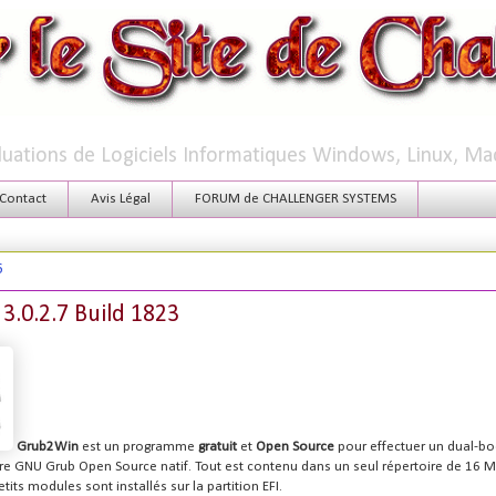
aluations de Logiciels Informatiques Windows, Linux, Ma
Contact
Avis Légal
FORUM de CHALLENGER SYSTEMS
6
.0.2.7 Build 1823
Grub2Win
est un programme
gratuit
et
Open Source
pour effectuer un dual-bo
e GNU Grub Open Source natif. Tout est contenu dans un seul répertoire de 16 Mo
tits modules sont installés sur la partition EFI.