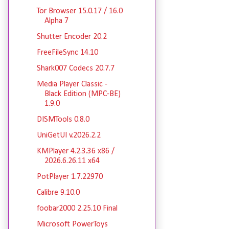
Tor Browser 15.0.17 / 16.0
Alpha 7
Shutter Encoder 20.2
FreeFileSync 14.10
Shark007 Codecs 20.7.7
Media Player Classic -
Black Edition (MPC-BE)
1.9.0
DISMTools 0.8.0
UniGetUI v.2026.2.2
KMPlayer 4.2.3.36 x86 /
2026.6.26.11 x64
PotPlayer 1.7.22970
Calibre 9.10.0
foobar2000 2.25.10 Final
Microsoft PowerToys