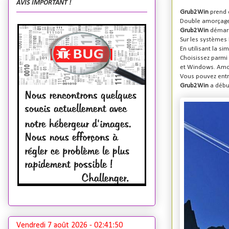
AVIS IMPORTANT !
Grub2Win
prend 
Double amorçage 
Grub2Win
démarr
Sur les systèmes E
En utilisant la s
Choisissez parmi
et Windows. Amor
Vous pouvez ent
Grub2Win
a débu
Vendredi 7 août 2026 -
02:41:51