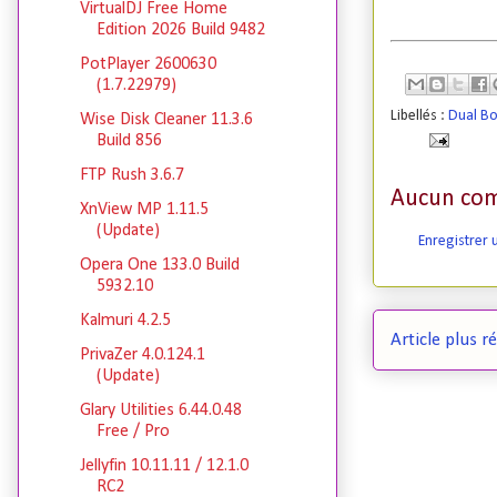
VirtualDJ Free Home
Edition 2026 Build 9482
PotPlayer 2600630
(1.7.22979)
Libellés :
Dual B
Wise Disk Cleaner 11.3.6
Build 856
FTP Rush 3.6.7
Aucun com
XnView MP 1.11.5
(Update)
Enregistrer
Opera One 133.0 Build
5932.10
Kalmuri 4.2.5
Article plus r
PrivaZer 4.0.124.1
(Update)
Glary Utilities 6.44.0.48
Free / Pro
Jellyfin 10.11.11 / 12.1.0
RC2