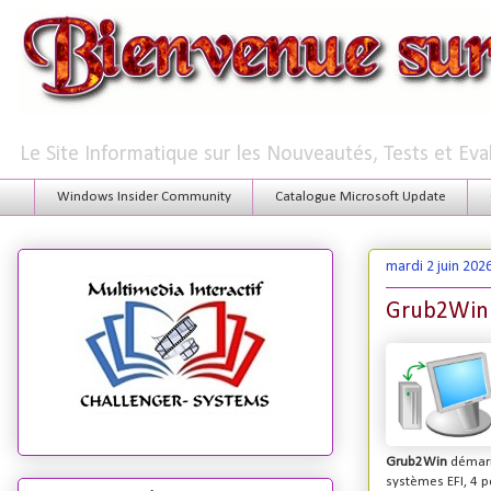
Le Site Informatique sur les Nouveautés, Tests et Ev
Windows Insider Community
Catalogue Microsoft Update
mardi 2 juin 202
Grub2Win 3
Grub2Win
démarr
systèmes EFI, 4 pe