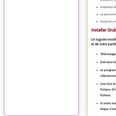
Importez de
La personna
Inclut les
Installer Gr
Ce logiciel modi
et de votre part
Télécharge
Exécutez le
Le programm
sélectionne
Une fois le
fichiers d'
fichiers.
Si votre m
étape n'est