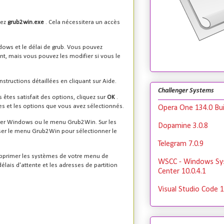
tez
grub2win.exe
. Cela nécessitera un accès
ws et le délai de grub. Vous pouvez
nt, mais vous pouvez les modifier si vous le
structions détaillées en cliquant sur Aide.
Challenger Systems
 êtes satisfait des options, cliquez sur
OK
.
s et les options que vous avez sélectionnés.
Opera One 134.0 Bui
rrer Windows ou le menu Grub2Win. Sur les
Dopamine 3.0.8
er le menu Grub2Win pour sélectionner le
Telegram 7.0.9
upprimer les systèmes de votre menu de
WSCC - Windows Sy
ais d'attente et les adresses de partition
Center 10.0.4.1
Visual Studio Code 1