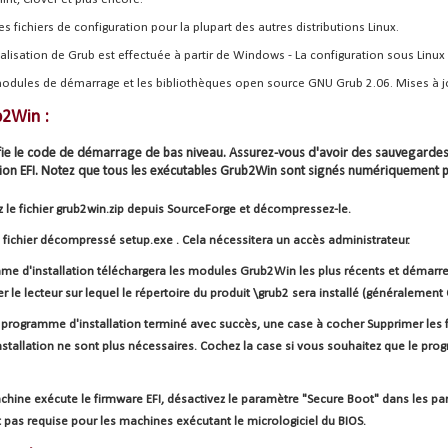
s fichiers de configuration pour la plupart des autres distributions Linux.
lisation de Grub est effectuée à partir de Windows - La configuration sous Linux 
 modules de démarrage et les bibliothèques open source GNU Grub 2.06. Mises à j
ub2Win
:
fie le code de démarrage de bas niveau. Assurez-vous d'avoir des sauvegarde
ition EFI. Notez que tous les exécutables Grub2Win sont signés numériquement po
z le fichier grub2win.zip depuis SourceForge et décompressez-le.
 fichier décompressé setup.exe . Cela nécessitera un accès administrateur.
e d'installation téléchargera les modules Grub2Win les plus récents et démarrera 
r le lecteur sur lequel le répertoire du produit \grub2 sera installé (généralement C
 programme d'installation terminé avec succès, une case à cocher Supprimer les fic
installation ne sont plus nécessaires. Cochez la case si vous souhaitez que le pro
achine exécute le firmware EFI, désactivez le paramètre "Secure Boot" dans les pa
 pas requise pour les machines exécutant le micrologiciel du BIOS.