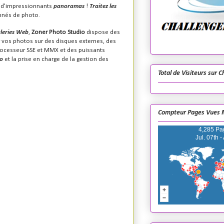
à d'impressionnants
panoramas
!
Traitez les
nnés de photo.
leries Web
,
Zoner Photo Studio
dispose des
 vos photos sur des disques externes, des
rocesseur
SSE
et
MMX
et des puissants
to
et la prise en charge de la gestion des
Total de Visiteurs sur 
Compteur Pages Vues 
4,285 Pa
Jul. 07th -