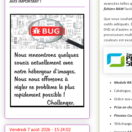
AVIS IMPORTANT !
avancées telles q
fichiers RAW
faci
Que vous souhaiti
outils adéquats.
DVD et d'autres 
processeurs multi
couleurs est exce
Module R
Catalogue,
Grâce aux
Prise en ch
Pinceau Co
Télécharge
Vendredi 7 août 2026 -
15:24:03