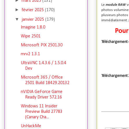
►
mars 2025
(131)
Le
module RAW
v
►
février 2025
(170)
photos volumineux
plusieurs photos 
▼
janvier 2025
(179)
immédiatement ; 
Imagine 1.8.0
Pour
Wipe 2501
Téléchargement d
Microsoft PIX 2501.30
mrv2 1.3.1
UltraVNC 1.4.3.6 / 1.5.0.4
Dev
Téléchargement 
Microsoft 365 / Office
2501 Build 18429.20132
nVIDIA GeForce Game
Ready Driver 572.16
Windows 11 Insider
Preview Build 27783
(Canary Cha...
UnHackMe