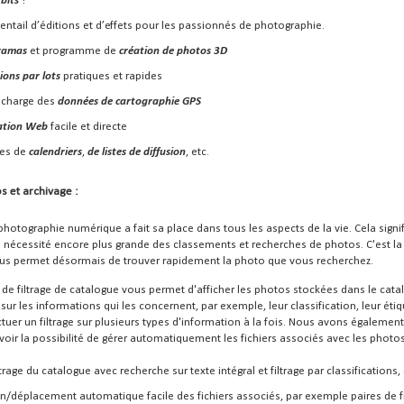
bits
!
entail d’éditions et d’effets pour les passionnés de photographie.
ramas
et programme de
création de photos 3D
ions par lots
pratiques et rapides
 charge des
données de cartographie GPS
ation Web
facile et directe
es de
calendriers
,
de listes de diffusion
, etc.
s et archivage :
photographie numérique a fait sa place dans tous les aspects de la vie. Cela signi
 nécessité encore plus grande des classements et recherches de photos. C'est la
ous permet désormais de trouver rapidement la photo que vous recherchez.
de filtrage de catalogue vous permet d'afficher les photos stockées dans le cata
s sur les informations qui les concernent, par exemple, leur classification, leur é
ectuer un filtrage sur plusieurs types d'information à la fois. Nous avons égaleme
voir la possibilité de gérer automatiquement les fichiers associés avec les photo
ltrage du catalogue avec recherche sur texte intégral et filtrage par classifications
n/déplacement automatique facile des fichiers associés, par exemple paires de f