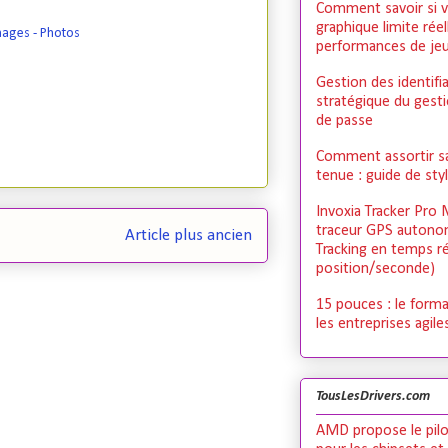
Comment savoir si v
graphique limite rée
mages - Photos
performances de je
Gestion des identifia
stratégique du gest
de passe
Comment assortir s
tenue : guide de st
Invoxia Tracker Pro 
traceur GPS autono
Article plus ancien
Tracking en temps ré
position/seconde)
15 pouces : le forma
les entreprises agile
TousLesDrivers.com
AMD propose le pilo