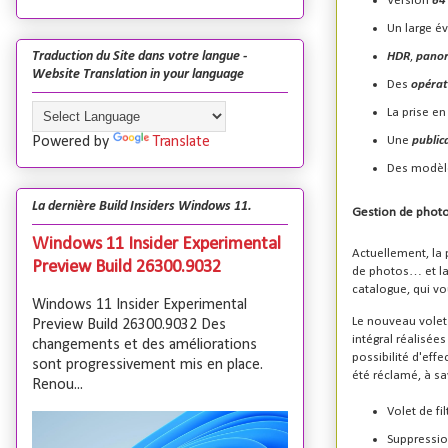
Version
64 
Un large év
Traduction du Site dans votre langue -
HDR
,
pano
Website Translation in your language
Des
opérat
La prise en
Une
public
Powered by
Translate
Des modèl
La dernière Build Insiders Windows 11.
Gestion de photo
Windows 11 Insider Experimental
Actuellement, la 
Preview Build 26300.9032
de photos… et la
catalogue, qui v
Windows 11 Insider Experimental
Le nouveau volet 
Preview Build 26300.9032 Des
intégral réalisée
changements et des améliorations
possibilité d'eff
sont progressivement mis en place.
été réclamé, à sa
Renou...
Volet de fi
Suppressio