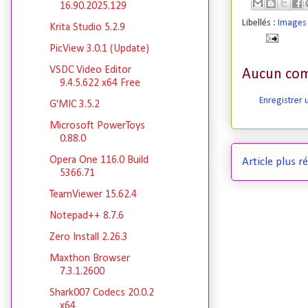
16.90.2025.129
Libellés :
Images 
Krita Studio 5.2.9
PicView 3.0.1 (Update)
VSDC Video Editor
Aucun com
9.4.5.622 x64 Free
Enregistrer
G'MIC 3.5.2
Microsoft PowerToys
0.88.0
Opera One 116.0 Build
Article plus r
5366.71
TeamViewer 15.62.4
Notepad++ 8.7.6
Zero Install 2.26.3
Maxthon Browser
7.3.1.2600
Shark007 Codecs 20.0.2
x64