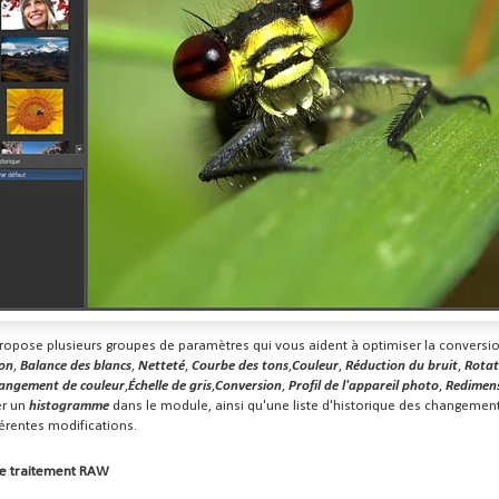
ropose plusieurs groupes de paramètres qui vous aident à optimiser la conversio
ion
,
Balance des blancs
,
Netteté
,
Courbe des tons
,
Couleur
,
Réduction du bruit
,
Rotat
angement de couleur
,
Échelle de gris
,
Conversion
,
Profil de l'appareil photo
,
Redimen
er un
histogramme
dans le module, ainsi qu'une liste d'historique des changemen
férentes modifications.
 de traitement RAW