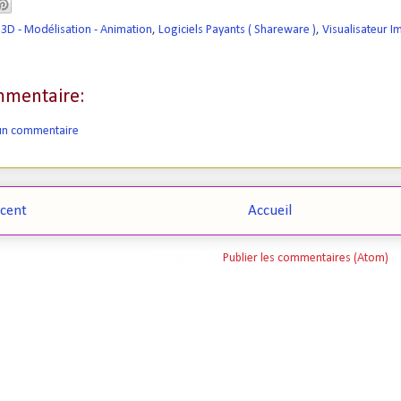
3D - Modélisation - Animation
,
Logiciels Payants ( Shareware )
,
Visualisateur I
mentaire:
 un commentaire
écent
Accueil
Inscription à :
Publier les commentaires (Atom)