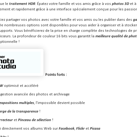
ue le
traitement HDR
. Épatez votre famille et vos amis grâce à vos
photos 3D
et 
lement et rapidement grâce à une interface spécialement conçue pour les passio
ez partager vos photos avec votre famille et vos amis ou les publier dans des
ga
 De nombreuses options sont disponibles pour vous aider à organiser et à stocker
supports. Vous bénéficierez de la prise en charge complète des technologies de p
cœurs. La profondeur de couleur 16 bits vous garantit la
meilleure qualité de pho
ptionnelle !
Points forts :
AW
optimisé et accéléré
 gestion avancée des photos et archivage
expositions multiples
, l'impossible devient possible
arge de la transparence
!
rrecteur
et
Pinceau de sélection
!
z directement vos albums Web sur
Facebook
,
Flickr
et
Picasa