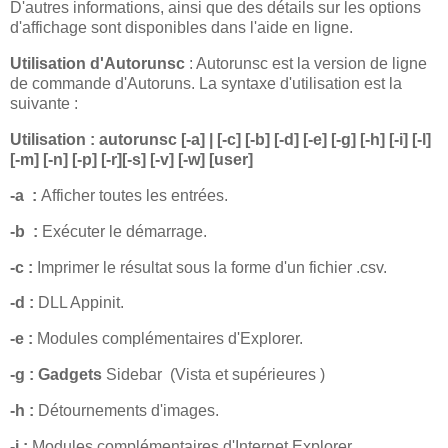
D'autres informations, ainsi que des détails sur les options
d'affichage sont disponibles dans l'aide en ligne.
Utilisation d'Autorunsc
: Autorunsc est la version de ligne
de commande d'Autoruns. La syntaxe d'utilisation est la
suivante :
Utilisation : autorunsc [-a] | [-c] [-b] [-d] [-e] [-g] [-h] [-i] [-l]
[-m] [-n] [-p] [-r][-s] [-v] [-w] [user]
-a :
Afficher toutes les entrées.
-b :
Exécuter le démarrage.
-c :
Imprimer le résultat sous la forme d'un fichier .csv.
-d :
DLL Appinit.
-e :
Modules complémentaires d'Explorer.
-g : Gadgets
Sidebar (Vista et supérieures )
-h :
Détournements d'images.
-i :
Modules complémentaires d'Internet Explorer.