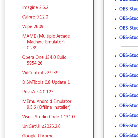
Imagine 2.6.2
OBS-Stud
Calibre 9.12.0
OBS-Stud
Wipe 2609
OBS-Stud
MAME (Multiple Arcade
OBS-Stud
Machine Emulator)
0.289
OBS-Stud
Opera One 134.0 Build
5954.26
OBS-Stud
VidControl v.2.9.39
OBS-Stud
DISMTools 0.8 Update 1
OBS-Stud
PrivaZer 4.0.125
OBS-Stud
MEmu Android Emulator
OBS-Stud
9.5.6 (Offline Installer)
OBS-Stud
Visual Studio Code 1.131.0
OBS-Stud
UniGetUI v.2026.2.6
OBS-Stud
Google Chrome