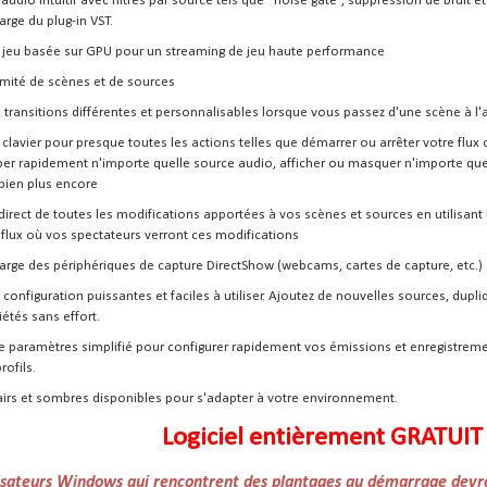
udio intuitif avec filtres par source tels que “noise gate”, suppression de bruit et
arge du plug-in VST.
 jeu basée sur GPU pour un streaming de jeu haute performance
imité de scènes et de sources
transitions différentes et personnalisables lorsque vous passez d'une scène à l'
clavier pour presque toutes les actions telles que démarrer ou arrêter votre flux
uper rapidement n'importe quelle source audio, afficher ou masquer n'importe quel
 bien plus encore
direct de toutes les modifications apportées à vos scènes et sources en utilisant
 flux où vos spectateurs verront ces modifications
harge des périphériques de capture DirectShow (webcams, cartes de capture, etc.)
configuration puissantes et faciles à utiliser. Ajoutez de nouvelles sources, dupl
iétés sans effort.
 paramètres simplifié pour configurer rapidement vos émissions et enregistreme
rofils.
irs et sombres disponibles pour s'adapter à votre environnement.
Logiciel entièrement GRATUIT 
lisateurs Windows qui rencontrent des plantages au démarrage devro