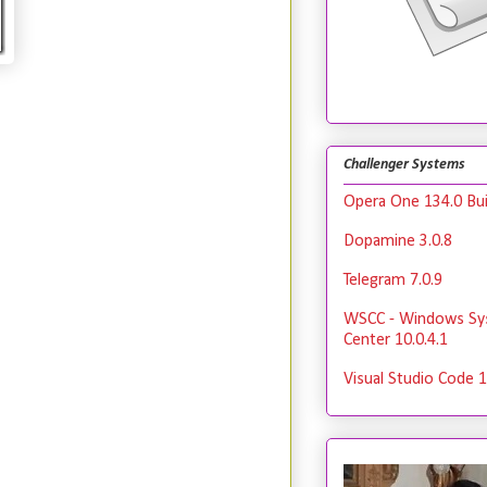
Challenger Systems
Opera One 134.0 Bui
Dopamine 3.0.8
Telegram 7.0.9
WSCC - Windows Sy
Center 10.0.4.1
Visual Studio Code 1