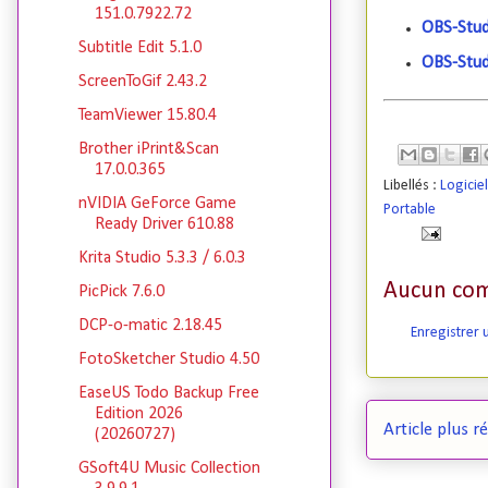
151.0.7922.72
OBS-Stud
Subtitle Edit 5.1.0
OBS-Stud
ScreenToGif 2.43.2
TeamViewer 15.80.4
Brother iPrint&Scan
17.0.0.365
Libellés :
Logicie
nVIDIA GeForce Game
Portable
Ready Driver 610.88
Krita Studio 5.3.3 / 6.0.3
Aucun com
PicPick 7.6.0
DCP-o-matic 2.18.45
Enregistrer
FotoSketcher Studio 4.50
EaseUS Todo Backup Free
Edition 2026
Article plus r
(20260727)
GSoft4U Music Collection