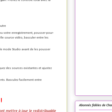
 gain. Prenez le contrôle total avec la
autre
 ou votre enregistrement, pousser-pour-
le source vidéo, basculer entre les
 le mode Studio avant de les pousser
iquez des sources existantes et ajustez
nts. Basculez facilement entre
!
Abonnés fidèles de Cha
nt mettre à jour le redistribuable