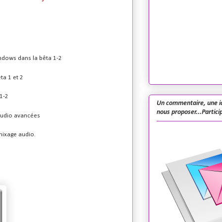
indows dans la bêta 1-2
ta 1 et 2
1-2
Un commentaire, une i
nous proposer...Particip
audio avancées
mixage audio.