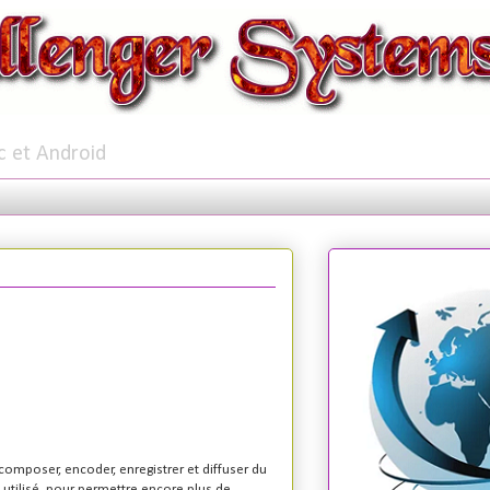
c et Android
 composer, encoder, enregistrer et diffuser du
 utilisé, pour permettre encore plus de