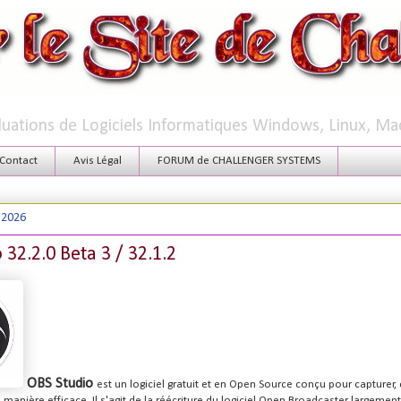
aluations de Logiciels Informatiques Windows, Linux, Ma
Contact
Avis Légal
FORUM de CHALLENGER SYSTEMS
t 2026
 32.2.0 Beta 3 / 32.1.2
OBS Studio
est un logiciel gratuit et en Open Source conçu pour capturer,
manière efficace. Il s'agit de la réécriture du logiciel Open Broadcaster largement