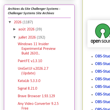
Archives du Site Challenger Systems -
Challenger Systems Site Archives
▼
2026
(1187)
►
août 2026
(39)
▼
juillet 2026
(192)
Windows 11 Insider
Experimental Preview
Build 2630...
OBS-Stud
PaintFE v.1.3.10
OBS-Stud
UniGetUI v.2026.2.7
OBS-Stud
(Update)
OBS-Stud
KataLib 5.3.3.0
OBS-Studi
Signal 8.21.0
OBS-Stud
Brave Browser 1.93.129
OBS-Stud
Any Video Converter 9.2.5
Free
OBS-Stud