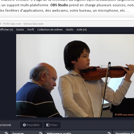
t un support multi-plateforme.
OBS Studio
prend en charge plusieurs sources, not
es fenêtres d'applications, des webcams, votre bureau, un microphone, etc.…