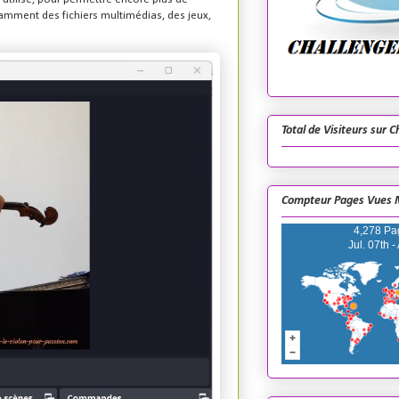
amment des fichiers multimédias, des jeux,
Total de Visiteurs sur 
Compteur Pages Vues 
4,278 Pa
Jul. 07th -