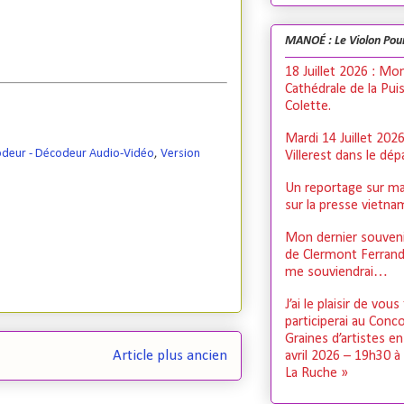
MANOÉ : Le Violon Pou
18 Juillet 2026 : Mo
Cathédrale de la Pui
Colette.
Mardi 14 Juillet 202
odeur - Décodeur Audio-Vidéo
,
Version
Villerest dans le dé
Un reportage sur ma
sur la presse vietn
Mon dernier souveni
de Clermont Ferrand,
me souviendrai…
J’ai le plaisir de vous
participerai au Conc
Graines d’artistes e
Article plus ancien
avril 2026 – 19h30 à
La Ruche »